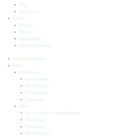
Blog
Bogtrailere
Om os
Kontakt
Presse
Manuskripter
Handelsbetingelser
Sommerbogpakker
Bøger
Letlæsning
Indskolingen
Mellemtrinnet
Udskolingen
Bogkasser
Børn
Små mennesker, store drømme
Billedbøger
Faktabøger
Børneromaner