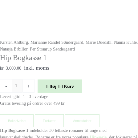
Kirsten Ahlburg, Marianne Randel Søndergaard, Marie Duedahl, Nanna Kühle,
Natasja Erbillor, Per Straarup Søndergaard
Hip Bogkasse 1
inkl. moms
kr. 3.000,00
-
+
Tilføj Til Kurv
Leveringtid: 1 - 3 hverdage
Gratis levering på ordrer over 499 kr.
Beksrivelse
Forfatter
Anmeldelser
Hip Bogkasse 1
indeholder 30 letlæste romaner til unge med
læsevanskeligheder. Bøgerne er fra vores populære
Hip-serie
, der fokuserer på