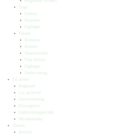
Bogpakker til børn
Unge
Fantasy
Romaner
Fagbøger
Voksne
Romance
Krimier
Skønlitteratur
True Stories
Fagbøger
Undervisning
Til lærere
Bogkasser
Lix og let-tal
Universlæsning
Elevopgaver
Undervisningsforløb
Messekalender
Aktuelt
Artikler