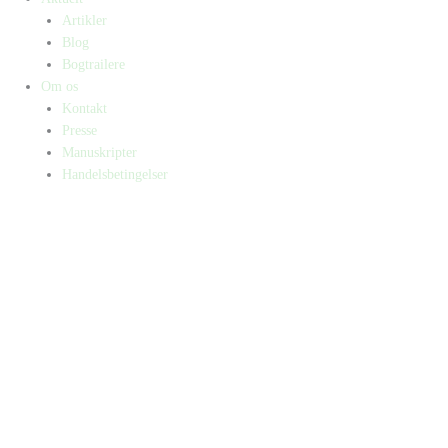
Artikler
Blog
Bogtrailere
Om os
Kontakt
Presse
Manuskripter
Handelsbetingelser
SKIFT TIL ERHVERVSKUNDE