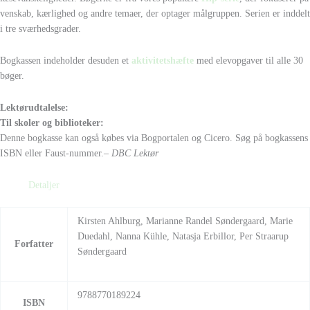
venskab, kærlighed og andre temaer, der optager målgruppen. Serien er inddelt
i tre sværhedsgrader.
Bogkassen indeholder desuden et
aktivitetshæfte
med elevopgaver til alle 30
bøger.
Lektørudtalelse:
Til skoler og biblioteker:
Denne bogkasse kan også købes via Bogportalen og Cicero. Søg på bogkassens
ISBN eller Faust-nummer.
– DBC Lektør
Detaljer
Kirsten Ahlburg, Marianne Randel Søndergaard, Marie
Duedahl, Nanna Kühle, Natasja Erbillor, Per Straarup
Forfatter
Søndergaard
9788770189224
ISBN