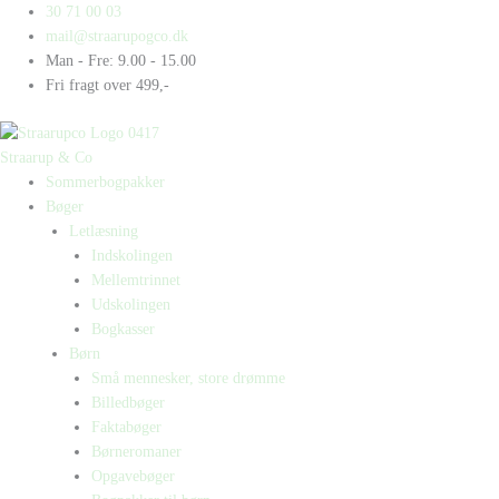
Gå
Products
Products
Hip
30 71 00 03
til
search
search
Bogkasse
mail@straarupogco.dk
indholdet
1
Man - Fre: 9.00 - 15.00
antal
Fri fragt over 499,-
Straarup & Co
Sommerbogpakker
Bøger
Letlæsning
Indskolingen
Mellemtrinnet
Udskolingen
Bogkasser
Børn
Små mennesker, store drømme
Billedbøger
Faktabøger
Børneromaner
Opgavebøger