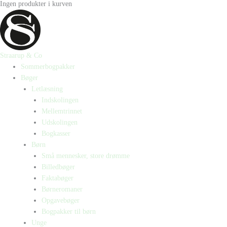
Ingen produkter i kurven
Straarup & Co
Sommerbogpakker
Bøger
Letlæsning
Indskolingen
Mellemtrinnet
Udskolingen
Bogkasser
Børn
Små mennesker, store drømme
Billedbøger
Faktabøger
Børneromaner
Opgavebøger
Bogpakker til børn
Unge