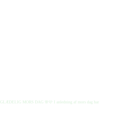
GLÆDELIG MORS DAG 🌸🩷 I anledning af mors dag har