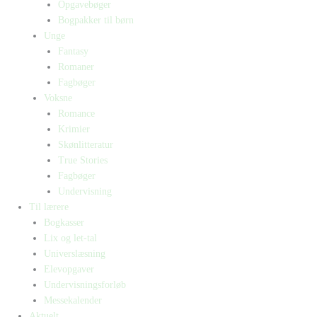
Opgavebøger
Bogpakker til børn
Unge
Fantasy
Romaner
Fagbøger
Voksne
Romance
Krimier
Skønlitteratur
True Stories
Fagbøger
Undervisning
Til lærere
Bogkasser
Lix og let-tal
Universlæsning
Elevopgaver
Undervisningsforløb
Messekalender
Aktuelt