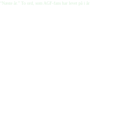
“Næste år.” To ord, som AGF-fans har levet på i år