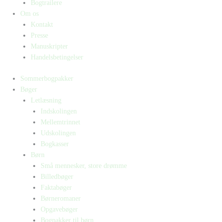
Bogtrailere
Om os
Kontakt
Presse
Manuskripter
Handelsbetingelser
Sommerbogpakker
Bøger
Letlæsning
Indskolingen
Mellemtrinnet
Udskolingen
Bogkasser
Børn
Små mennesker, store drømme
Billedbøger
Faktabøger
Børneromaner
Opgavebøger
Bogpakker til børn