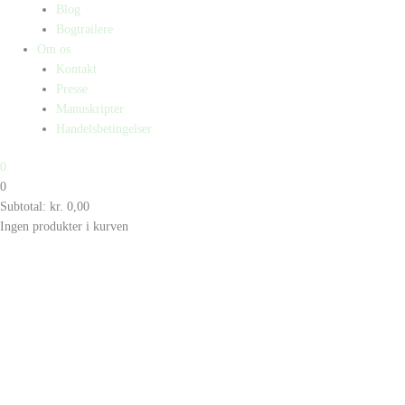
Blog
Bogtrailere
Om os
Kontakt
Presse
Manuskripter
Handelsbetingelser
0
0
Subtotal:
kr.
0,00
Ingen produkter i kurven