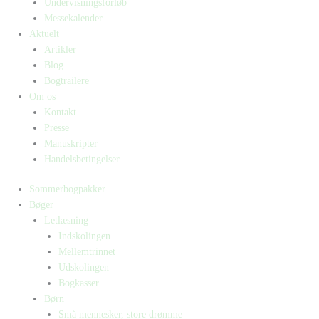
Undervisningsforløb
Messekalender
Aktuelt
Artikler
Blog
Bogtrailere
Om os
Kontakt
Presse
Manuskripter
Handelsbetingelser
Sommerbogpakker
Bøger
Letlæsning
Indskolingen
Mellemtrinnet
Udskolingen
Bogkasser
Børn
Små mennesker, store drømme