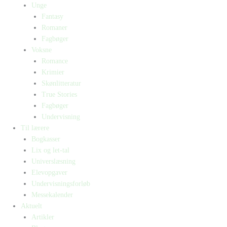
Unge
Fantasy
Romaner
Fagbøger
Voksne
Romance
Krimier
Skønlitteratur
True Stories
Fagbøger
Undervisning
Til lærere
Bogkasser
Lix og let-tal
Universlæsning
Elevopgaver
Undervisningsforløb
Messekalender
Aktuelt
Artikler