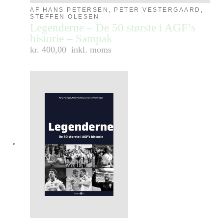
AF HANS PETERSEN, PETER VESTERGAARD,
STEFFEN OLESEN
Legenderne – De 50 største i AGF’s
historie – Sampak
kr. 400,00
inkl. moms