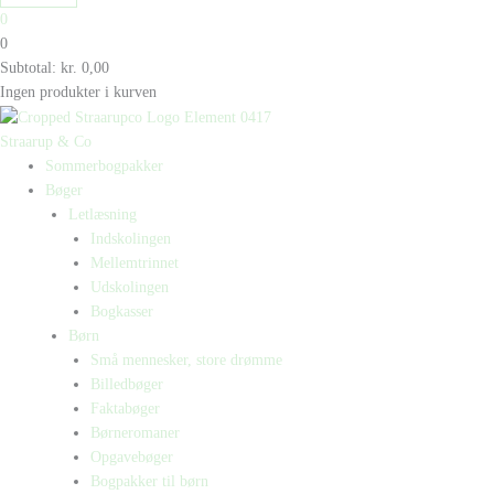
0
0
Subtotal:
kr.
0,00
Ingen produkter i kurven
Straarup & Co
Sommerbogpakker
Bøger
Letlæsning
Indskolingen
Mellemtrinnet
Udskolingen
Bogkasser
Børn
Små mennesker, store drømme
Billedbøger
Faktabøger
Børneromaner
Opgavebøger
Bogpakker til børn