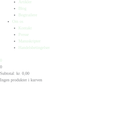
Artikler
Blog
Bogtrailere
Om os
Kontakt
Presse
Manuskripter
Handelsbetingelser
0
0
Subtotal:
kr.
0,00
Ingen produkter i kurven