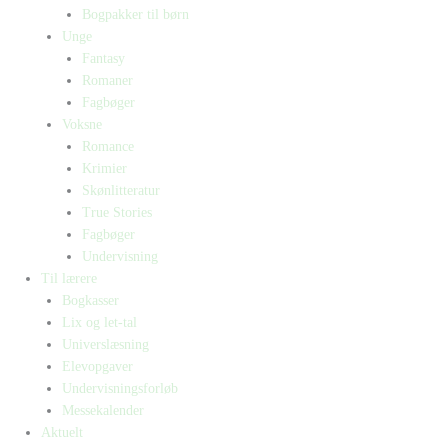
Bogpakker til børn
Unge
Fantasy
Romaner
Fagbøger
Voksne
Romance
Krimier
Skønlitteratur
True Stories
Fagbøger
Undervisning
Til lærere
Bogkasser
Lix og let-tal
Universlæsning
Elevopgaver
Undervisningsforløb
Messekalender
Aktuelt