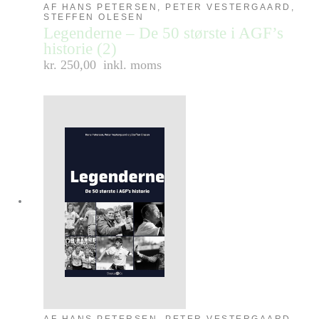
AF HANS PETERSEN, PETER VESTERGAARD,
STEFFEN OLESEN
Legenderne – De 50 største i AGF’s
historie (2)
kr. 250,00
inkl. moms
AF HANS PETERSEN, PETER VESTERGAARD,