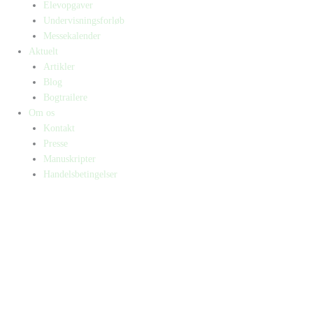
Elevopgaver
Undervisningsforløb
Messekalender
Aktuelt
Artikler
Blog
Bogtrailere
Om os
Kontakt
Presse
Manuskripter
Handelsbetingelser
SKIFT TIL ERHVERVSKUNDE