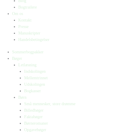
Blog
Bogtrailere
Om os
Kontakt
Presse
Manuskripter
Handelsbetingelser
Sommerbogpakker
Bøger
Letlæsning
Indskolingen
Mellemtrinnet
Udskolingen
Bogkasser
Børn
Små mennesker, store drømme
Billedbøger
Faktabøger
Børneromaner
Opgavebøger