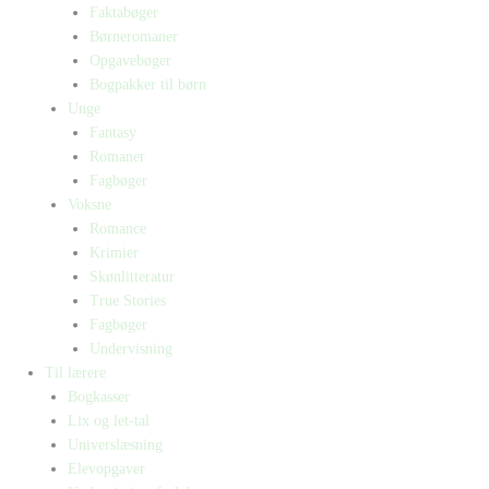
Faktabøger
Børneromaner
Opgavebøger
Bogpakker til børn
Unge
Fantasy
Romaner
Fagbøger
Voksne
Romance
Krimier
Skønlitteratur
True Stories
Fagbøger
Undervisning
Til lærere
Bogkasser
Lix og let-tal
Universlæsning
Elevopgaver