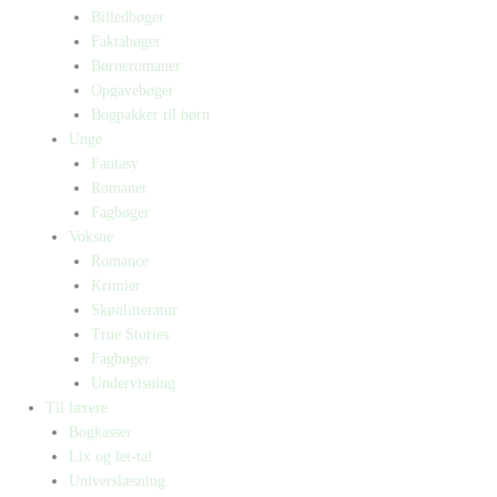
Billedbøger
Faktabøger
Børneromaner
Opgavebøger
Bogpakker til børn
Unge
Fantasy
Romaner
Fagbøger
Voksne
Romance
Krimier
Skønlitteratur
True Stories
Fagbøger
Undervisning
Til lærere
Bogkasser
Lix og let-tal
Universlæsning