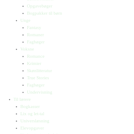
Opgavebøger
Bogpakker til børn
Unge
Fantasy
Romaner
Fagbøger
Voksne
Romance
Krimier
Skønlitteratur
True Stories
Fagbøger
Undervisning
Til lærere
Bogkasser
Lix og let-tal
Universlæsning
Elevopgaver