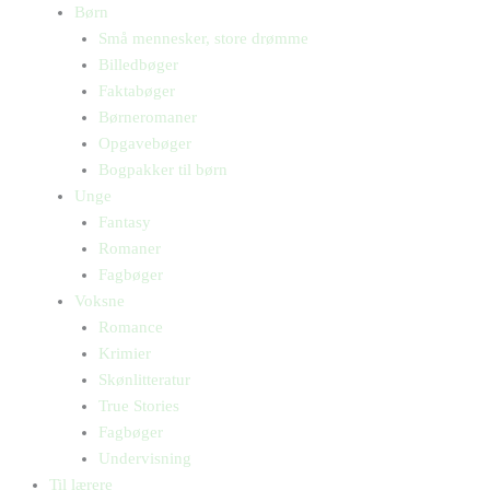
Børn
Små mennesker, store drømme
Billedbøger
Faktabøger
Børneromaner
Opgavebøger
Bogpakker til børn
Unge
Fantasy
Romaner
Fagbøger
Voksne
Romance
Krimier
Skønlitteratur
True Stories
Fagbøger
Undervisning
Til lærere