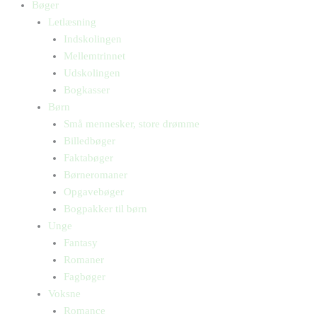
Bøger
Letlæsning
Indskolingen
Mellemtrinnet
Udskolingen
Bogkasser
Børn
Små mennesker, store drømme
Billedbøger
Faktabøger
Børneromaner
Opgavebøger
Bogpakker til børn
Unge
Fantasy
Romaner
Fagbøger
Voksne
Romance