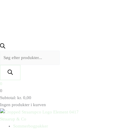
0
0
Subtotal:
kr.
0,00
Ingen produkter i kurven
Straarup & Co
Sommerbogpakker