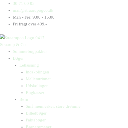
Gå
Products
Products
30 71 00 03
til
search
search
mail@straarupogco.dk
indholdet
Man - Fre: 9.00 - 15.00
Fri fragt over 499,-
Straarup & Co
Sommerbogpakker
Bøger
Letlæsning
Indskolingen
Mellemtrinnet
Udskolingen
Bogkasser
Børn
Små mennesker, store drømme
Billedbøger
Faktabøger
Børneromaner