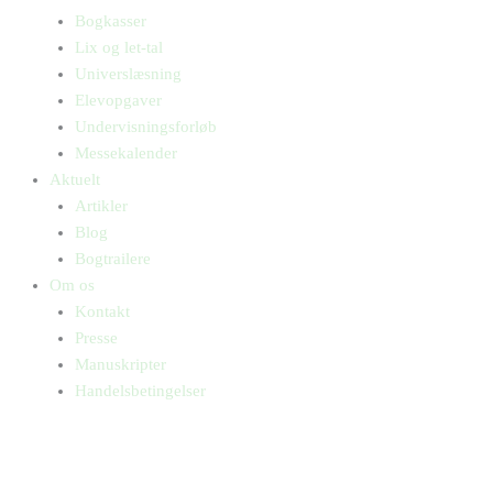
Bogkasser
Lix og let-tal
Universlæsning
Elevopgaver
Undervisningsforløb
Messekalender
Aktuelt
Artikler
Blog
Bogtrailere
Om os
Kontakt
Presse
Manuskripter
Handelsbetingelser
SKIFT TIL ERHVERVSKUNDE