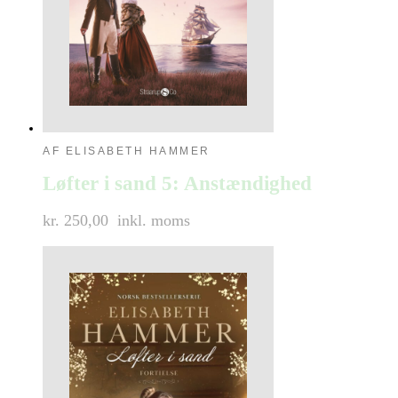
AF ELISABETH HAMMER
Løfter i sand 5: Anstændighed
kr. 250,00
inkl. moms