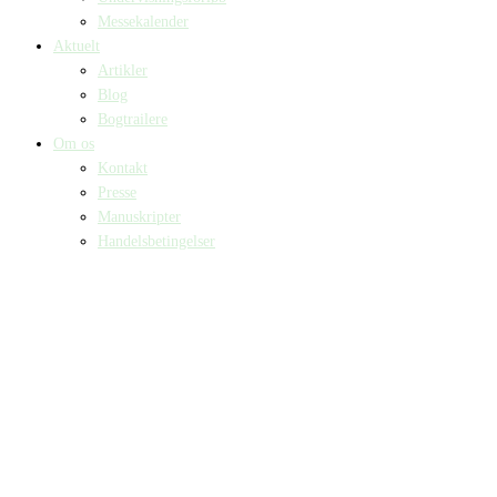
Messekalender
Aktuelt
Artikler
Blog
Bogtrailere
Om os
Kontakt
Presse
Manuskripter
Handelsbetingelser
SKIFT TIL ERHVERVSKUNDE