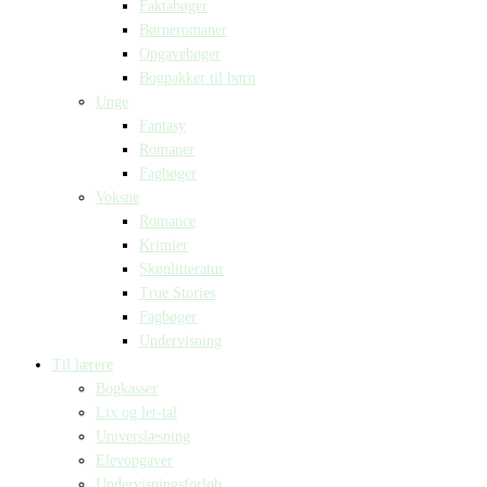
Faktabøger
Børneromaner
Opgavebøger
Bogpakker til børn
Unge
Fantasy
Romaner
Fagbøger
Voksne
Romance
Krimier
Skønlitteratur
True Stories
Fagbøger
Undervisning
Til lærere
Bogkasser
Lix og let-tal
Universlæsning
Elevopgaver
Undervisningsforløb