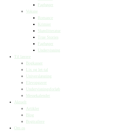
Fagbøger
Voksne
Romance
Krimier
Skønlitteratur
True Stories
Fagbøger
Undervisning
Til lærere
Bogkasser
Lix og let-tal
Universlæsning
Elevopgaver
Undervisningsforløb
Messekalender
Aktuelt
Artikler
Blog
Bogtrailere
Om os