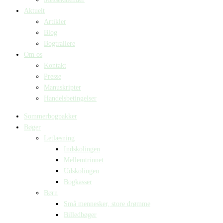
Aktuelt
Artikler
Blog
Bogtrailere
Om os
Kontakt
Presse
Manuskripter
Handelsbetingelser
Sommerbogpakker
Bøger
Letlæsning
Indskolingen
Mellemtrinnet
Udskolingen
Bogkasser
Børn
Små mennesker, store drømme
Billedbøger