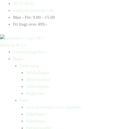
Gå
Products
Products
Huset
30 71 00 03
til
search
search
for
mail@straarupogco.dk
indholdet
foden
Man - Fre: 9.00 - 15.00
af
Fri fragt over 499,-
klipperne
antal
Straarup & Co
Sommerbogpakker
Bøger
Letlæsning
Indskolingen
Mellemtrinnet
Udskolingen
Bogkasser
Børn
Små mennesker, store drømme
Billedbøger
Faktabøger
Børneromaner