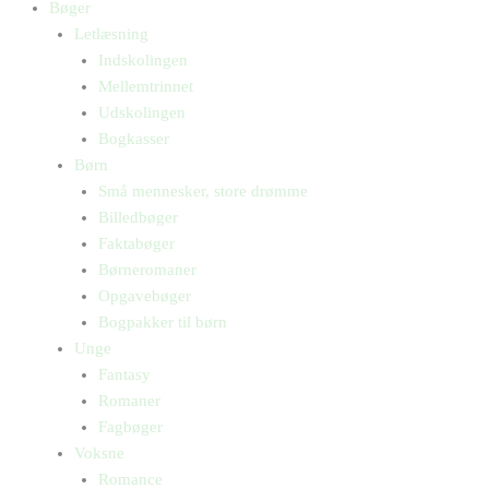
Bøger
Letlæsning
Indskolingen
Mellemtrinnet
Udskolingen
Bogkasser
Børn
Små mennesker, store drømme
Billedbøger
Faktabøger
Børneromaner
Opgavebøger
Bogpakker til børn
Unge
Fantasy
Romaner
Fagbøger
Voksne
Romance