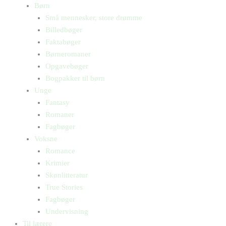
Børn
Små mennesker, store drømme
Billedbøger
Faktabøger
Børneromaner
Opgavebøger
Bogpakker til børn
Unge
Fantasy
Romaner
Fagbøger
Voksne
Romance
Krimier
Skønlitteratur
True Stories
Fagbøger
Undervisning
Til lærere