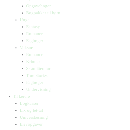
Opgavebøger
Bogpakker til børn
Unge
Fantasy
Romaner
Fagbøger
Voksne
Romance
Krimier
Skønlitteratur
True Stories
Fagbøger
Undervisning
Til lærere
Bogkasser
Lix og let-tal
Universlæsning
Elevopgaver