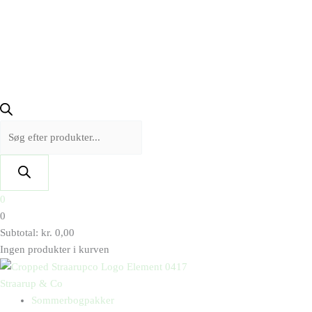
0
0
Subtotal:
kr.
0,00
Ingen produkter i kurven
Straarup & Co
Sommerbogpakker