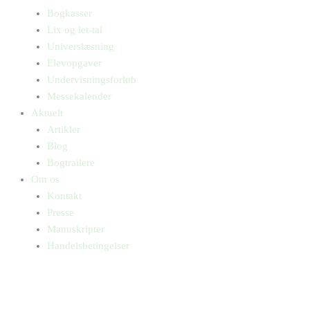
Bogkasser
Lix og let-tal
Universlæsning
Elevopgaver
Undervisningsforløb
Messekalender
Aktuelt
Artikler
Blog
Bogtrailere
Om os
Kontakt
Presse
Manuskripter
Handelsbetingelser
SKIFT TIL ERHVERVSKUNDE