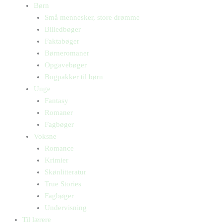
Børn
Små mennesker, store drømme
Billedbøger
Faktabøger
Børneromaner
Opgavebøger
Bogpakker til børn
Unge
Fantasy
Romaner
Fagbøger
Voksne
Romance
Krimier
Skønlitteratur
True Stories
Fagbøger
Undervisning
Til lærere