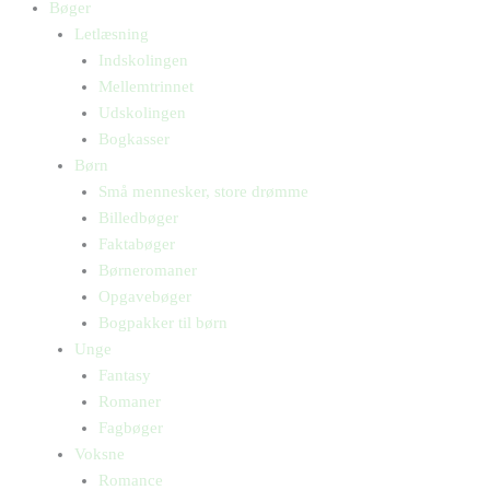
Bøger
Letlæsning
Indskolingen
Mellemtrinnet
Udskolingen
Bogkasser
Børn
Små mennesker, store drømme
Billedbøger
Faktabøger
Børneromaner
Opgavebøger
Bogpakker til børn
Unge
Fantasy
Romaner
Fagbøger
Voksne
Romance