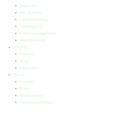
Bogkasser
Lix og let-tal
Universlæsning
Elevopgaver
Undervisningsforløb
Messekalender
Aktuelt
Artikler
Blog
Bogtrailere
Om os
Kontakt
Presse
Manuskripter
Handelsbetingelser
SKIFT TIL ERHVERVSKUNDE