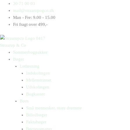
Gå
Products
Products
30 71 00 03
til
search
search
mail@straarupogco.dk
indholdet
Man - Fre: 9.00 - 15.00
Fri fragt over 499,-
Straarup & Co
Sommerbogpakker
Bøger
Letlæsning
Indskolingen
Mellemtrinnet
Udskolingen
Bogkasser
Børn
Små mennesker, store drømme
Billedbøger
Faktabøger
Børneromaner