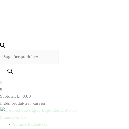
0
0
Subtotal:
kr.
0,00
Ingen produkter i kurven
Straarup & Co
Sommerbogpakker