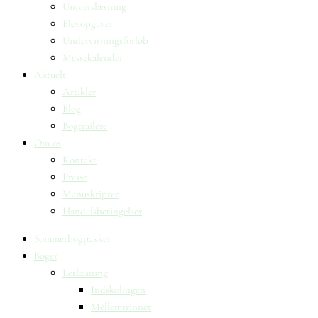
Universlæsning
Elevopgaver
Undervisningsforløb
Messekalender
Aktuelt
Artikler
Blog
Bogtrailere
Om os
Kontakt
Presse
Manuskripter
Handelsbetingelser
Sommerbogpakker
Bøger
Letlæsning
Indskolingen
Mellemtrinnet