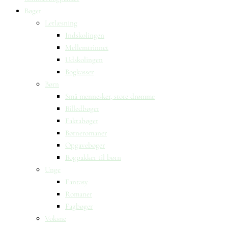
Bøger
Letlæsning
Indskolingen
Mellemtrinnet
Udskolingen
Bogkasser
Børn
Små mennesker, store drømme
Billedbøger
Faktabøger
Børneromaner
Opgavebøger
Bogpakker til børn
Unge
Fantasy
Romaner
Fagbøger
Voksne