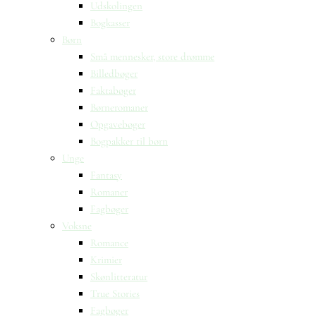
Udskolingen
Bogkasser
Børn
Små mennesker, store drømme
Billedbøger
Faktabøger
Børneromaner
Opgavebøger
Bogpakker til børn
Unge
Fantasy
Romaner
Fagbøger
Voksne
Romance
Krimier
Skønlitteratur
True Stories
Fagbøger