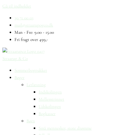
Gå til indholdet
30 71 00 03
mail@straarupogco.dk
Man - Fre: 9.00 - 15.00
Fri fragt over 499,-
Straarup & Co
Sommerbogpakker
Bøger
Letlæsning
Indskolingen
Mellemtrinnet
Udskolingen
Bogkasser
Børn
Små mennesker, store drømme