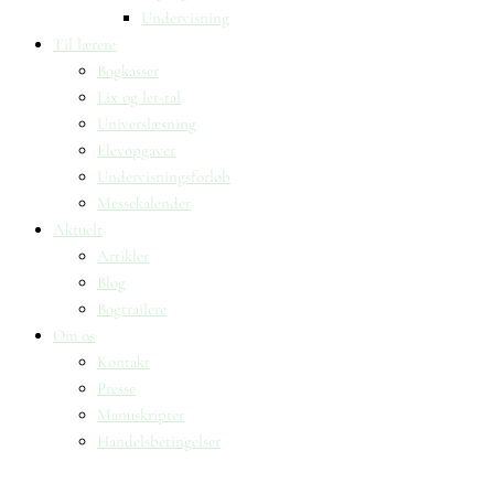
Undervisning
Til lærere
Bogkasser
Lix og let-tal
Universlæsning
Elevopgaver
Undervisningsforløb
Messekalender
Aktuelt
Artikler
Blog
Bogtrailere
Om os
Kontakt
Presse
Manuskripter
Handelsbetingelser
SKIFT TIL ERHVERVSKUNDE