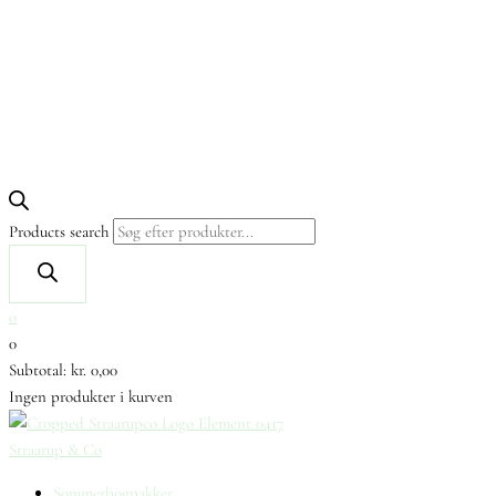
Products search
0
0
Subtotal:
kr.
0,00
Ingen produkter i kurven
Straarup & Co
Sommerbogpakker