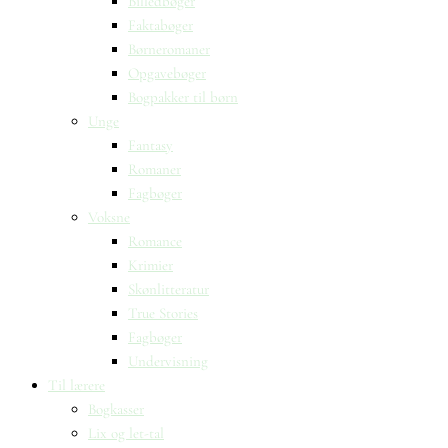
Billedbøger
Faktabøger
Børneromaner
Opgavebøger
Bogpakker til børn
Unge
Fantasy
Romaner
Fagbøger
Voksne
Romance
Krimier
Skønlitteratur
True Stories
Fagbøger
Undervisning
Til lærere
Bogkasser
Lix og let-tal