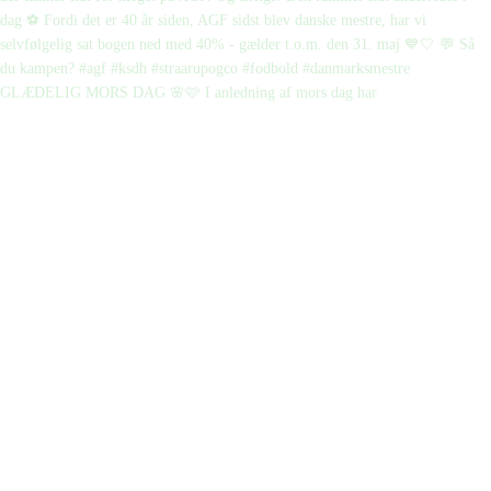
GLÆDELIG MORS DAG 🌸🩷 I anledning af mors dag har