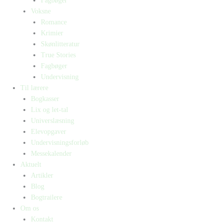
Fagbøger
Voksne
Romance
Krimier
Skønlitteratur
True Stories
Fagbøger
Undervisning
Til lærere
Bogkasser
Lix og let-tal
Universlæsning
Elevopgaver
Undervisningsforløb
Messekalender
Aktuelt
Artikler
Blog
Bogtrailere
Om os
Kontakt