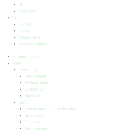
Blog
Bogtrailere
Om os
Kontakt
Presse
Manuskripter
Handelsbetingelser
Sommerbogpakker
Bøger
Letlæsning
Indskolingen
Mellemtrinnet
Udskolingen
Bogkasser
Børn
Små mennesker, store drømme
Billedbøger
Faktabøger
Børneromaner