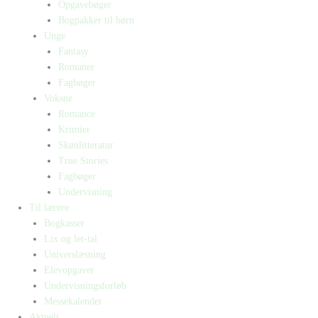
Opgavebøger
Bogpakker til børn
Unge
Fantasy
Romaner
Fagbøger
Voksne
Romance
Krimier
Skønlitteratur
True Stories
Fagbøger
Undervisning
Til lærere
Bogkasser
Lix og let-tal
Universlæsning
Elevopgaver
Undervisningsforløb
Messekalender
Aktuelt