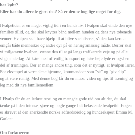
har købt?
Eller har du allerede gjort det? Så er denne bog lige noget for dig.
Hvalpetiden er en meget vigtig tid i en hunds liv. Hvalpen skal vinde den nye
families tillid, og der skal knyttes bånd mellem hunden og dens nye tobenede
venner. Hvalpen skal have hjælp til at blive socialiseret, så den kan lære at
omgås både mennesker og andre dyr på en hensigtsmæssig måde. Derfor skal
vi miljøtræne hvalpen, vænne den til at gå langs trafikerede veje og på alle
slags underlag. At køre med offentlig transport og høre høje lyde er også en
del af træningen. Der er mange andre ting, som det er nyttigt, at hvalpen lærer.
For eksempel at være alene hjemme, kommandoer som ”sit” og ”giv slip”
og at være renlig. Med denne bog får du en masse viden og tips til træning og
leg med dit nye familiemedlem.
I
Hvalp
får du en letlæst teori og en mængde gode råd om alt det, du skal
tænke på i den intense, sjove og nogle gange lidt belastende hvalpetid. Bogen
er skrevet af den anerkendte norske adfærdsbiolog og hundeekspert Emma M.
Garlant.
Om forfatteren: