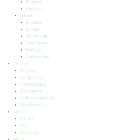
Romaner
Fagbøger
Voksne
Romance
Krimier
Skønlitteratur
True Stories
Fagbøger
Undervisning
Til lærere
Bogkasser
Lix og let-tal
Universlæsning
Elevopgaver
Undervisningsforløb
Messekalender
Aktuelt
Artikler
Blog
Bogtrailere
Om os