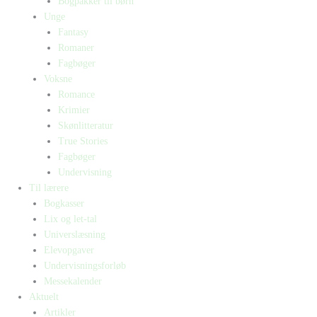
Bogpakker til børn
Unge
Fantasy
Romaner
Fagbøger
Voksne
Romance
Krimier
Skønlitteratur
True Stories
Fagbøger
Undervisning
Til lærere
Bogkasser
Lix og let-tal
Universlæsning
Elevopgaver
Undervisningsforløb
Messekalender
Aktuelt
Artikler