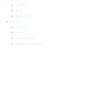
Artikler
Blog
Bogtrailere
Om os
Kontakt
Presse
Manuskripter
Handelsbetingelser
SKIFT TIL ERHVERVSKUNDE