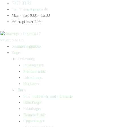
Gå
Products
Products
Hvalp
30 71 00 03
til
search
search
antal
mail@straarupogco.dk
indholdet
Man - Fre: 9.00 - 15.00
Fri fragt over 499,-
Straarup & Co
Sommerbogpakker
Bøger
Letlæsning
Indskolingen
Mellemtrinnet
Udskolingen
Bogkasser
Børn
Små mennesker, store drømme
Billedbøger
Faktabøger
Børneromaner
Opgavebøger