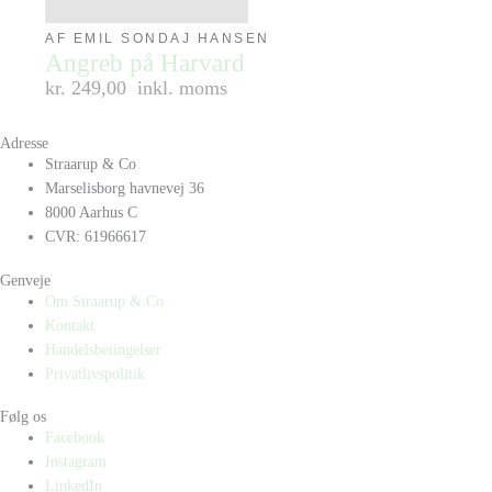
AF EMIL SONDAJ HANSEN
Angreb på Harvard
kr. 249,00
inkl. moms
Adresse
Straarup & Co
Marselisborg havnevej 36
8000 Aarhus C
CVR: 61966617
Genveje
Om Straarup & Co
Kontakt
Handelsbetingelser
Privatlivspolitik
Følg os
Facebook
Instagram
LinkedIn