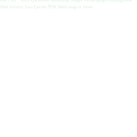
Mød forfatter Sara Ejersbo 👋🏼 Mørk magi er første