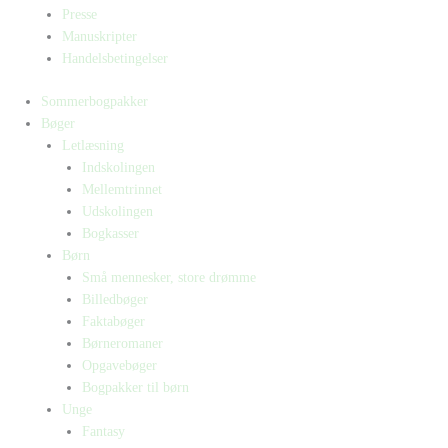
Presse
Manuskripter
Handelsbetingelser
Sommerbogpakker
Bøger
Letlæsning
Indskolingen
Mellemtrinnet
Udskolingen
Bogkasser
Børn
Små mennesker, store drømme
Billedbøger
Faktabøger
Børneromaner
Opgavebøger
Bogpakker til børn
Unge
Fantasy