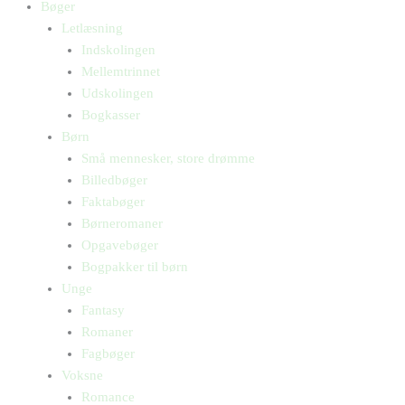
Bøger
Letlæsning
Indskolingen
Mellemtrinnet
Udskolingen
Bogkasser
Børn
Små mennesker, store drømme
Billedbøger
Faktabøger
Børneromaner
Opgavebøger
Bogpakker til børn
Unge
Fantasy
Romaner
Fagbøger
Voksne
Romance