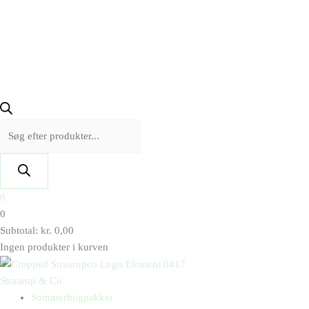
0
0
Subtotal:
kr.
0,00
Ingen produkter i kurven
Straarup & Co
Sommerbogpakker