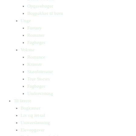
Opgavebøger
Bogpakker til børn
Unge
Fantasy
Romaner
Fagbøger
Voksne
Romance
Krimier
Skønlitteratur
True Stories
Fagbøger
Undervisning
Til lærere
Bogkasser
Lix og let-tal
Universlæsning
Elevopgaver