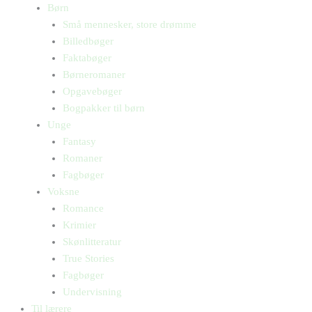
Børn
Små mennesker, store drømme
Billedbøger
Faktabøger
Børneromaner
Opgavebøger
Bogpakker til børn
Unge
Fantasy
Romaner
Fagbøger
Voksne
Romance
Krimier
Skønlitteratur
True Stories
Fagbøger
Undervisning
Til lærere