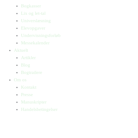
Bogkasser
Lix og let-tal
Universlæsning
Elevopgaver
Undervisningsforløb
Messekalender
Aktuelt
Artikler
Blog
Bogtrailere
Om os
Kontakt
Presse
Manuskripter
Handelsbetingelser
SKIFT TIL ERHVERVSKUNDE