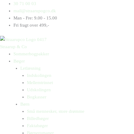
Gå
Products
Products
Psykopattesten
30 71 00 03
til
search
search
antal
mail@straarupogco.dk
indholdet
Man - Fre: 9.00 - 15.00
Fri fragt over 499,-
Straarup & Co
Sommerbogpakker
Bøger
Letlæsning
Indskolingen
Mellemtrinnet
Udskolingen
Bogkasser
Børn
Små mennesker, store drømme
Billedbøger
Faktabøger
Børneromaner