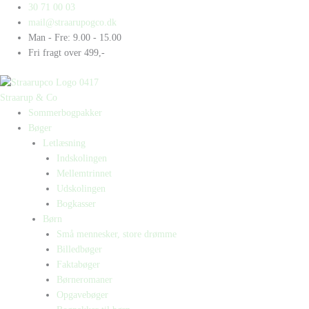
Gå
Products
Products
I
30 71 00 03
til
search
search
seng
mail@straarupogco.dk
indholdet
med
Man - Fre: 9.00 - 15.00
fjenden
Fri fragt over 499,-
antal
Straarup & Co
Sommerbogpakker
Bøger
Letlæsning
Indskolingen
Mellemtrinnet
Udskolingen
Bogkasser
Børn
Små mennesker, store drømme
Billedbøger
Faktabøger
Børneromaner
Opgavebøger