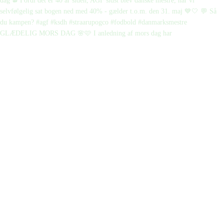
GLÆDELIG MORS DAG 🌸🩷 I anledning af mors dag har