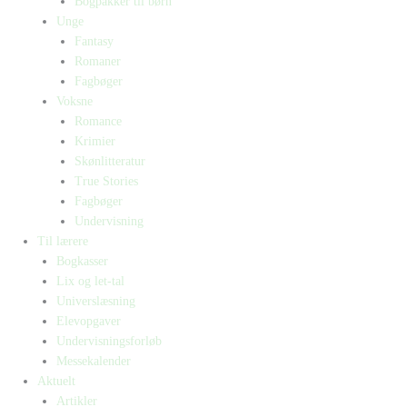
Bogpakker til børn
Unge
Fantasy
Romaner
Fagbøger
Voksne
Romance
Krimier
Skønlitteratur
True Stories
Fagbøger
Undervisning
Til lærere
Bogkasser
Lix og let-tal
Universlæsning
Elevopgaver
Undervisningsforløb
Messekalender
Aktuelt
Artikler