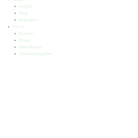
Artikler
Blog
Bogtrailere
Om os
Kontakt
Presse
Manuskripter
Handelsbetingelser
SKIFT TIL ERHVERVSKUNDE