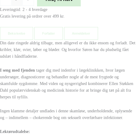
Leveringtid: 2 - 4 hverdage
Gratis levering på ordrer over 499 kr.
Beksrivelse
Forfatter
Anmeldelser
Din date ringede aldrig tilbage, men alligevel er du ikke ensom og forladt. Det
kribler, klør, svier, løber og bløder. Og hvorfor Søren har du pludselig fået
udslæt i håndfladerne.
I seng med fjenden
tager dig med indenfor i lægeklinikken, hvor lægen
undersøger, diagnosticerer og behandler nogle af de mest frygtede og
skamfulde sygdomme. Med viden og nysgerrighed kombinerer Ellen Støkken
Dahl populærvidenskab og medicinsk historie for at bringe dig tæt på alt fra
herpes til syfilis.
Ingen klamme detaljer undlades i denne skamløse, underholdende, oplysende
og – indimellem – chokerende bog om seksuelt overførbare infektioner.
Lektørudtalelse: