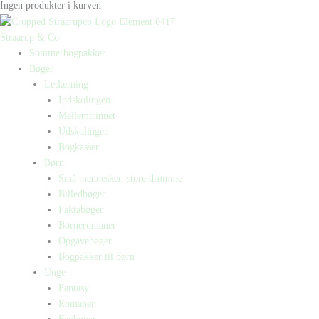
Ingen produkter i kurven
Straarup & Co
Sommerbogpakker
Bøger
Letlæsning
Indskolingen
Mellemtrinnet
Udskolingen
Bogkasser
Børn
Små mennesker, store drømme
Billedbøger
Faktabøger
Børneromaner
Opgavebøger
Bogpakker til børn
Unge
Fantasy
Romaner