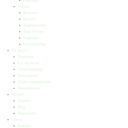
Fagbøger
Voksne
Romance
Krimier
Skønlitteratur
True Stories
Fagbøger
Undervisning
Til lærere
Bogkasser
Lix og let-tal
Universlæsning
Elevopgaver
Undervisningsforløb
Messekalender
Aktuelt
Artikler
Blog
Bogtrailere
Om os
Kontakt