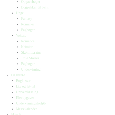
Opgavebøger
Bogpakker til børn
Unge
Fantasy
Romaner
Fagbøger
Voksne
Romance
Krimier
Skønlitteratur
True Stories
Fagbøger
Undervisning
Til lærere
Bogkasser
Lix og let-tal
Universlæsning
Elevopgaver
Undervisningsforløb
Messekalender
Aktuelt