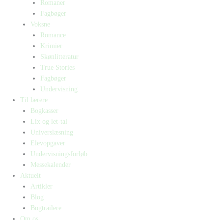
Romaner
Fagbøger
Voksne
Romance
Krimier
Skønlitteratur
True Stories
Fagbøger
Undervisning
Til lærere
Bogkasser
Lix og let-tal
Universlæsning
Elevopgaver
Undervisningsforløb
Messekalender
Aktuelt
Artikler
Blog
Bogtrailere
Om os