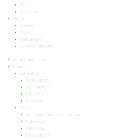
Blog
Bogtrailere
Om os
Kontakt
Presse
Manuskripter
Handelsbetingelser
Sommerbogpakker
Bøger
Letlæsning
Indskolingen
Mellemtrinnet
Udskolingen
Bogkasser
Børn
Små mennesker, store drømme
Billedbøger
Faktabøger
Børneromaner