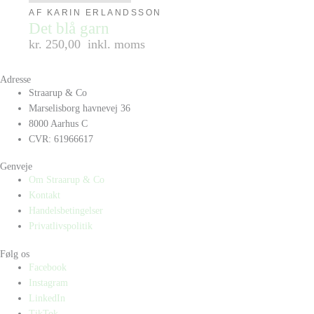
AF KARIN ERLANDSSON
Det blå garn
kr. 250,00
inkl. moms
Adresse
Straarup & Co
Marselisborg havnevej 36
8000 Aarhus C
CVR: 61966617
Genveje
Om Straarup & Co
Kontakt
Handelsbetingelser
Privatlivspolitik
Følg os
Facebook
Instagram
LinkedIn
TikTok