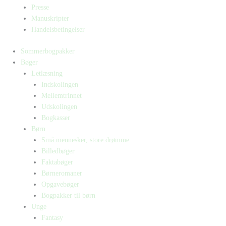
Presse
Manuskripter
Handelsbetingelser
Sommerbogpakker
Bøger
Letlæsning
Indskolingen
Mellemtrinnet
Udskolingen
Bogkasser
Børn
Små mennesker, store drømme
Billedbøger
Faktabøger
Børneromaner
Opgavebøger
Bogpakker til børn
Unge
Fantasy