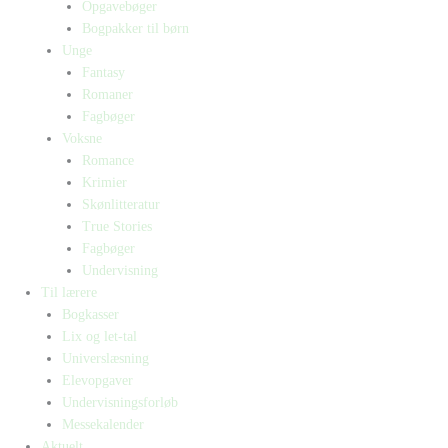
Opgavebøger
Bogpakker til børn
Unge
Fantasy
Romaner
Fagbøger
Voksne
Romance
Krimier
Skønlitteratur
True Stories
Fagbøger
Undervisning
Til lærere
Bogkasser
Lix og let-tal
Universlæsning
Elevopgaver
Undervisningsforløb
Messekalender
Aktuelt