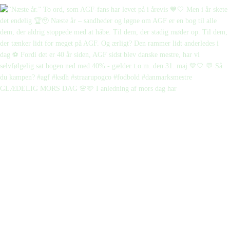
GLÆDELIG MORS DAG 🌸🩷 I anledning af mors dag har