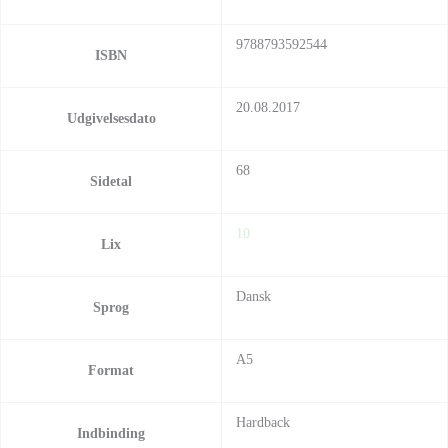
9788793592544
ISBN
20.08.2017
Udgivelsesdato
68
Sidetal
10
Lix
Dansk
Sprog
A5
Format
Hardback
Indbinding