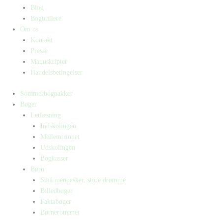
Blog
Bogtrailere
Om os
Kontakt
Presse
Manuskripter
Handelsbetingelser
Sommerbogpakker
Bøger
Letlæsning
Indskolingen
Mellemtrinnet
Udskolingen
Bogkasser
Børn
Små mennesker, store drømme
Billedbøger
Faktabøger
Børneromaner