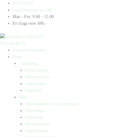
Gå
Products
Products
Papfar
30 71 00 03
til
search
search
antal
mail@straarupogco.dk
indholdet
Man - Fre: 9.00 - 15.00
Fri fragt over 499,-
Straarup & Co
Sommerbogpakker
Bøger
Letlæsning
Indskolingen
Mellemtrinnet
Udskolingen
Bogkasser
Børn
Små mennesker, store drømme
Billedbøger
Faktabøger
Børneromaner
Opgavebøger