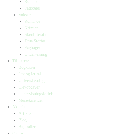
Romaner
Fagbøger
Voksne
Romance
Krimier
Skønlitteratur
True Stories
Fagbøger
Undervisning
Til lærere
Bogkasser
Lix og let-tal
Universlæsning
Elevopgaver
Undervisningsforløb
Messekalender
Aktuelt
Artikler
Blog
Bogtrailere
Om os