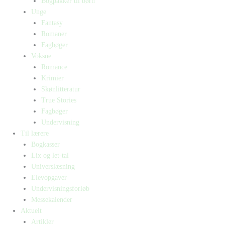
Bogpakker til børn
Unge
Fantasy
Romaner
Fagbøger
Voksne
Romance
Krimier
Skønlitteratur
True Stories
Fagbøger
Undervisning
Til lærere
Bogkasser
Lix og let-tal
Universlæsning
Elevopgaver
Undervisningsforløb
Messekalender
Aktuelt
Artikler