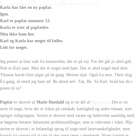
Karla har fået en ny papfar.
Igen.
Karl er papfar nummer 12.
Karla er træt af papfædre.
Men ikke ham her.
Karl og Karla har meget til fælles.
Lidt for meget.
Jeg prøver at liste væk fra katastrofen, der er på vej. For det går jo altid galt.
Nok er Karl pæn. Men der er noget med ham. Der er altid noget med dem.
Thomas havde flere piger på én gang. Morten stjal. Også fra mor. Theis slog.
Én gang, så smed jeg ham ud. Bo skred selv. Tak, Bo. Så Karl, hvad har du i
posen til os?
Papfar
er skrevet af
Marie Duedahl
og er en del af
Hip-serien
. Det er en
serie til unge, hvor der er fokus på venskab, kærlighed og andre temaer, som
optager målgruppen. Serien er skrevet med varme og indlevelse samtidig med,
at bøgerne berører følsomme problemstillinger, som er relevante i tiden. Hip-
serien er skrevet i et letlæseligt sprog til unge med læsevanskeligheder, men
formår på samme tid at tale til den unge læser i øjenhøjde. Hvert kapitel er