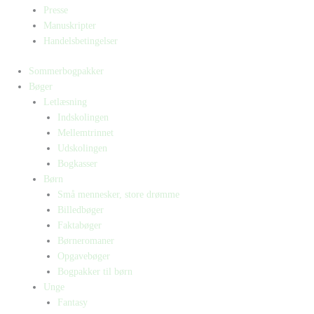
Presse
Manuskripter
Handelsbetingelser
Sommerbogpakker
Bøger
Letlæsning
Indskolingen
Mellemtrinnet
Udskolingen
Bogkasser
Børn
Små mennesker, store drømme
Billedbøger
Faktabøger
Børneromaner
Opgavebøger
Bogpakker til børn
Unge
Fantasy