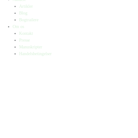
Artikler
Blog
Bogtrailere
Om os
Kontakt
Presse
Manuskripter
Handelsbetingelser
SKIFT TIL ERHVERVSKUNDE