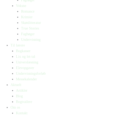
Fagbøger
Voksne
Romance
Krimier
Skønlitteratur
True Stories
Fagbøger
Undervisning
Til lærere
Bogkasser
Lix og let-tal
Universlæsning
Elevopgaver
Undervisningsforløb
Messekalender
Aktuelt
Artikler
Blog
Bogtrailere
Om os
Kontakt