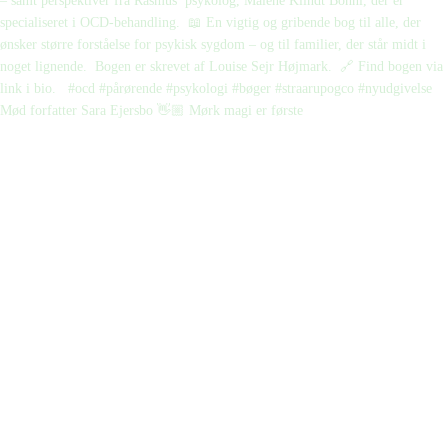
Mød forfatter Sara Ejersbo 👋🏼 Mørk magi er første