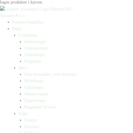
Ingen produkter i kurven
Straarup & Co
Sommerbogpakker
Bøger
Letlæsning
Indskolingen
Mellemtrinnet
Udskolingen
Bogkasser
Børn
Små mennesker, store drømme
Billedbøger
Faktabøger
Børneromaner
Opgavebøger
Bogpakker til børn
Unge
Fantasy
Romaner