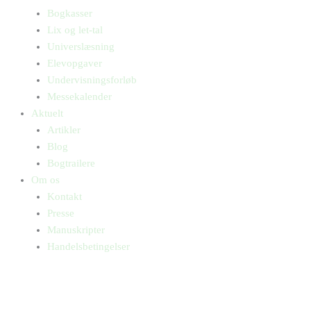
Bogkasser
Lix og let-tal
Universlæsning
Elevopgaver
Undervisningsforløb
Messekalender
Aktuelt
Artikler
Blog
Bogtrailere
Om os
Kontakt
Presse
Manuskripter
Handelsbetingelser
SKIFT TIL ERHVERVSKUNDE