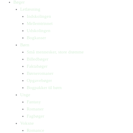
Bøger
Letlæsning
Indskolingen
Mellemtrinnet
Udskolingen
Bogkasser
Børn
Små mennesker, store drømme
Billedbøger
Faktabøger
Børneromaner
Opgavebøger
Bogpakker til børn
Unge
Fantasy
Romaner
Fagbøger
Voksne
Romance