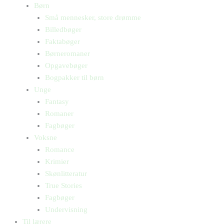
Børn
Små mennesker, store drømme
Billedbøger
Faktabøger
Børneromaner
Opgavebøger
Bogpakker til børn
Unge
Fantasy
Romaner
Fagbøger
Voksne
Romance
Krimier
Skønlitteratur
True Stories
Fagbøger
Undervisning
Til lærere