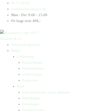
Gå
Products
Products
Af
30 71 00 03
til
search
search
banen
mail@straarupogco.dk
indholdet
antal
Man - Fre: 9.00 - 15.00
Fri fragt over 499,-
Straarup & Co
Sommerbogpakker
Bøger
Letlæsning
Indskolingen
Mellemtrinnet
Udskolingen
Bogkasser
Børn
Små mennesker, store drømme
Billedbøger
Faktabøger
Børneromaner