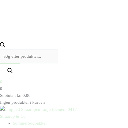
0
0
Subtotal:
kr.
0,00
Ingen produkter i kurven
Straarup & Co
Sommerbogpakker