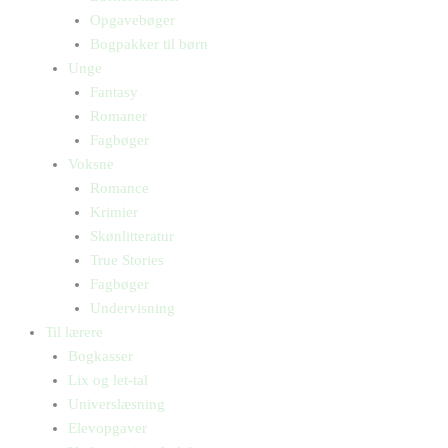
Opgavebøger
Bogpakker til børn
Unge
Fantasy
Romaner
Fagbøger
Voksne
Romance
Krimier
Skønlitteratur
True Stories
Fagbøger
Undervisning
Til lærere
Bogkasser
Lix og let-tal
Universlæsning
Elevopgaver