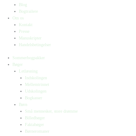
Blog
Bogtrailere
Om os
Kontakt
Presse
Manuskripter
Handelsbetingelser
Sommerbogpakker
Bøger
Letlæsning
Indskolingen
Mellemtrinnet
Udskolingen
Bogkasser
Børn
Små mennesker, store drømme
Billedbøger
Faktabøger
Børneromaner