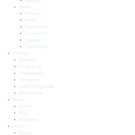
Fagbøger
Voksne
Romance
Krimier
Skønlitteratur
True Stories
Fagbøger
Undervisning
Til lærere
Bogkasser
Lix og let-tal
Universlæsning
Elevopgaver
Undervisningsforløb
Messekalender
Aktuelt
Artikler
Blog
Bogtrailere
Om os
Kontakt