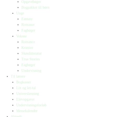
Opgavebøger
Bogpakker til børn
Unge
Fantasy
Romaner
Fagbøger
Voksne
Romance
Krimier
Skønlitteratur
True Stories
Fagbøger
Undervisning
Til lærere
Bogkasser
Lix og let-tal
Universlæsning
Elevopgaver
Undervisningsforløb
Messekalender
Aktuelt