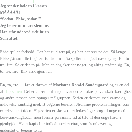
Jeg sender bolden i kassen.
MÅÅÅÅÅL!
“Sådan, Ebbe, sådan!”
Jeg hører min fars stemme.
Han står ude ved sidelinjen.
Som altid.
Ebbe spiller fodbold. Han har fuld fart på, og han har styr på det. Så længe
Ebbe gør sin lille ting: en, to, tre, fire. Så spiller han godt næste gang. En, to,
tre, fire. Så er der ro på. Men en dag sker der noget, og alting ændrer sig. En,
to, tre, fire. Bliv rask igen, far.
En, to, tre … far
er skrevet af
Marianne Randel Søndergaard
og er en del
af
Hip-serien
. Det er en serie til unge, hvor der er fokus på venskab, kærlighed
og andre temaer, som optager målgruppen. Serien er skrevet med varme og
indlevelse samtidig med, at bøgerne berører følsomme problemstillinger, som
er relevante i tiden. Hip-serien er skrevet i et letlæseligt sprog til unge med
læsevanskeligheder, men formår på samme tid at tale til den unge læser i
øjenhøjde. Hvert kapitel er indledt med et citat, som fremhæver og
understøtter bogens tema.