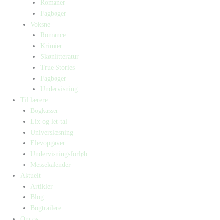
Romaner
Fagbøger
Voksne
Romance
Krimier
Skønlitteratur
True Stories
Fagbøger
Undervisning
Til lærere
Bogkasser
Lix og let-tal
Universlæsning
Elevopgaver
Undervisningsforløb
Messekalender
Aktuelt
Artikler
Blog
Bogtrailere
Om os