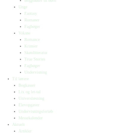
Bogpakker til børn
Unge
Fantasy
Romaner
Fagbøger
Voksne
Romance
Krimier
Skønlitteratur
True Stories
Fagbøger
Undervisning
Til lærere
Bogkasser
Lix og let-tal
Universlæsning
Elevopgaver
Undervisningsforløb
Messekalender
Aktuelt
Artikler