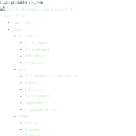
Ingen produkter i kurven
Straarup & Co
Sommerbogpakker
Bøger
Letlæsning
Indskolingen
Mellemtrinnet
Udskolingen
Bogkasser
Børn
Små mennesker, store drømme
Billedbøger
Faktabøger
Børneromaner
Opgavebøger
Bogpakker til børn
Unge
Fantasy
Romaner