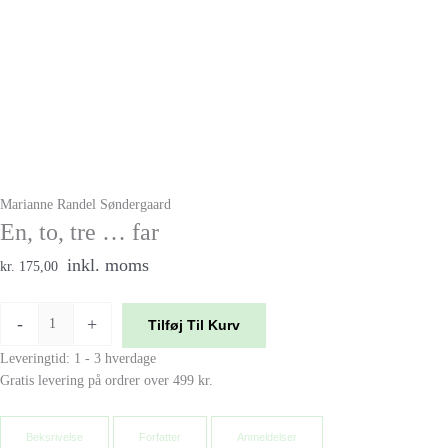
Marianne Randel Søndergaard
En, to, tre … far
inkl. moms
kr. 175,00
-
+
Tilføj Til Kurv
Leveringtid: 1 - 3 hverdage
Gratis levering på ordrer over 499 kr.
Beksrivelse
Forfatter
Anmeldelser