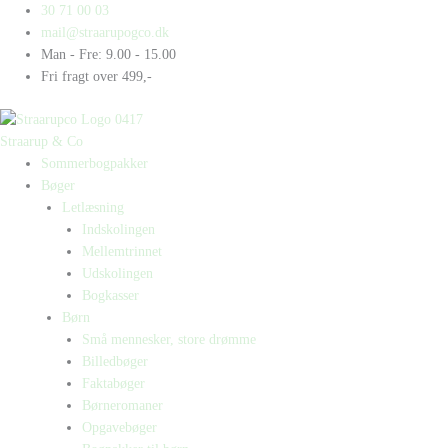
Gå
Products
Products
En,
30 71 00 03
til
search
search
to,
mail@straarupogco.dk
indholdet
tre
Man - Fre: 9.00 - 15.00
…
Fri fragt over 499,-
far
antal
Straarup & Co
Sommerbogpakker
Bøger
Letlæsning
Indskolingen
Mellemtrinnet
Udskolingen
Bogkasser
Børn
Små mennesker, store drømme
Billedbøger
Faktabøger
Børneromaner
Opgavebøger