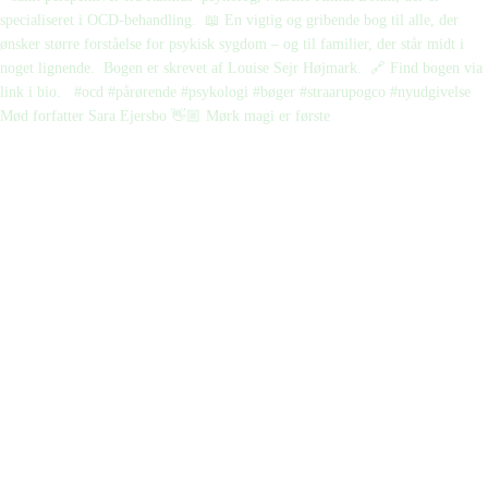
Mød forfatter Sara Ejersbo 👋🏼 Mørk magi er første