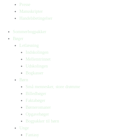
Presse
Manuskripter
Handelsbetingelser
Sommerbogpakker
Bøger
Letlæsning
Indskolingen
Mellemtrinnet
Udskolingen
Bogkasser
Børn
Små mennesker, store drømme
Billedbøger
Faktabøger
Børneromaner
Opgavebøger
Bogpakker til børn
Unge
Fantasy