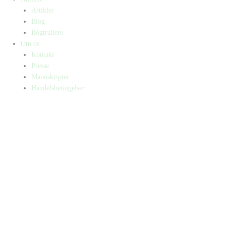
Artikler
Blog
Bogtrailere
Om os
Kontakt
Presse
Manuskripter
Handelsbetingelser
SKIFT TIL ERHVERVSKUNDE