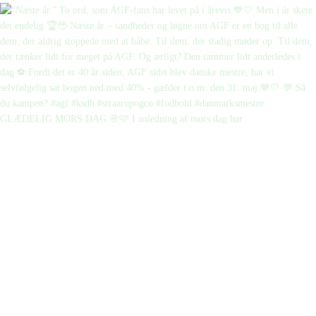
GLÆDELIG MORS DAG 🌸🩷 I anledning af mors dag har