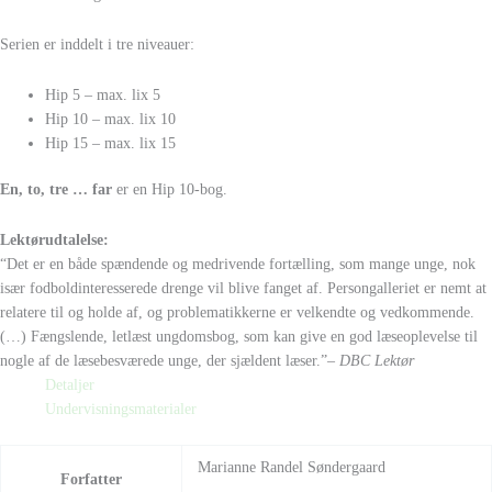
Serien er inddelt i tre niveauer:
Hip 5 – max. lix 5
Hip 10 – max. lix 10
Hip 15 – max. lix 15
En, to, tre … far
er en Hip 10-bog.
Lektørudtalelse:
“Det er en både spændende og medrivende fortælling, som mange unge, nok
især fodboldinteresserede drenge vil blive fanget af. Persongalleriet er nemt at
relatere til og holde af, og problematikkerne er velkendte og vedkommende.
(…) Fængslende, letlæst ungdomsbog, som kan give en god læseoplevelse til
nogle af de læsebesværede unge, der sjældent læser.”
– DBC Lektør
Detaljer
Undervisningsmaterialer
Marianne Randel Søndergaard
Forfatter