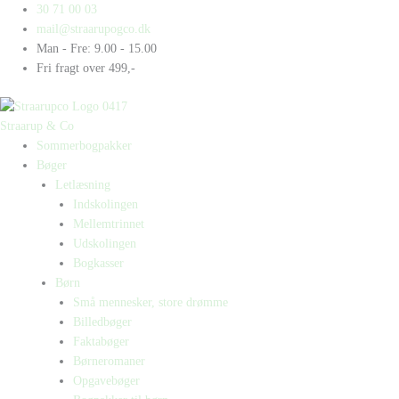
Gå
Products
Products
Sne
30 71 00 03
til
search
search
antal
mail@straarupogco.dk
indholdet
Man - Fre: 9.00 - 15.00
Fri fragt over 499,-
Straarup & Co
Sommerbogpakker
Bøger
Letlæsning
Indskolingen
Mellemtrinnet
Udskolingen
Bogkasser
Børn
Små mennesker, store drømme
Billedbøger
Faktabøger
Børneromaner
Opgavebøger