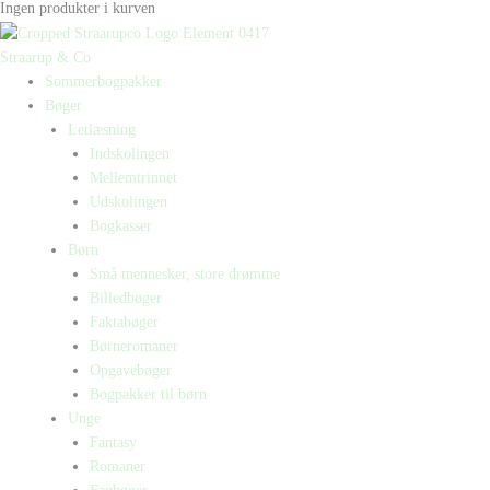
Ingen produkter i kurven
Straarup & Co
Sommerbogpakker
Bøger
Letlæsning
Indskolingen
Mellemtrinnet
Udskolingen
Bogkasser
Børn
Små mennesker, store drømme
Billedbøger
Faktabøger
Børneromaner
Opgavebøger
Bogpakker til børn
Unge
Fantasy
Romaner