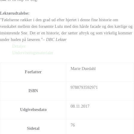
Lektørudtalelse:
“Følelserne rækker i den grad ud efter hjertet i denne fine historie om
venskabet mellem den forsømte Lulu med den hårde facade og den kærlige og
insisterende Sne. Det er en historie, der sætter aftryk og som virkelig kommer
under huden på læseren.”
– DBC Lektør
Detaljer
Undervisningsmaterialer
Marie Duedahl
Forfatter
9788793592971
ISBN
08.11.2017
Udgivelsesdato
76
Sidetal