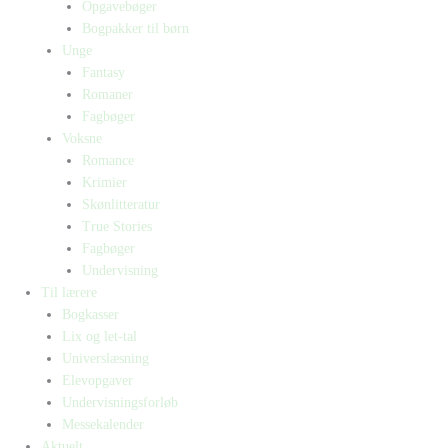
Opgavebøger
Bogpakker til børn
Unge
Fantasy
Romaner
Fagbøger
Voksne
Romance
Krimier
Skønlitteratur
True Stories
Fagbøger
Undervisning
Til lærere
Bogkasser
Lix og let-tal
Universlæsning
Elevopgaver
Undervisningsforløb
Messekalender
Aktuelt