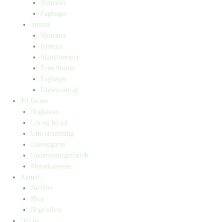
Romaner
Fagbøger
Voksne
Romance
Krimier
Skønlitteratur
True Stories
Fagbøger
Undervisning
Til lærere
Bogkasser
Lix og let-tal
Universlæsning
Elevopgaver
Undervisningsforløb
Messekalender
Aktuelt
Artikler
Blog
Bogtrailere
Om os