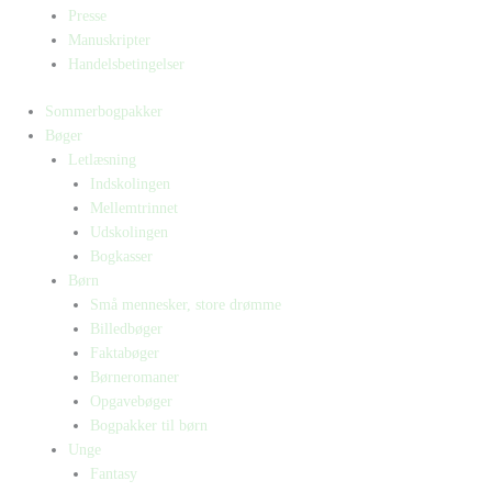
Presse
Manuskripter
Handelsbetingelser
Sommerbogpakker
Bøger
Letlæsning
Indskolingen
Mellemtrinnet
Udskolingen
Bogkasser
Børn
Små mennesker, store drømme
Billedbøger
Faktabøger
Børneromaner
Opgavebøger
Bogpakker til børn
Unge
Fantasy