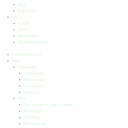
Blog
Bogtrailere
Om os
Kontakt
Presse
Manuskripter
Handelsbetingelser
Sommerbogpakker
Bøger
Letlæsning
Indskolingen
Mellemtrinnet
Udskolingen
Bogkasser
Børn
Små mennesker, store drømme
Billedbøger
Faktabøger
Børneromaner