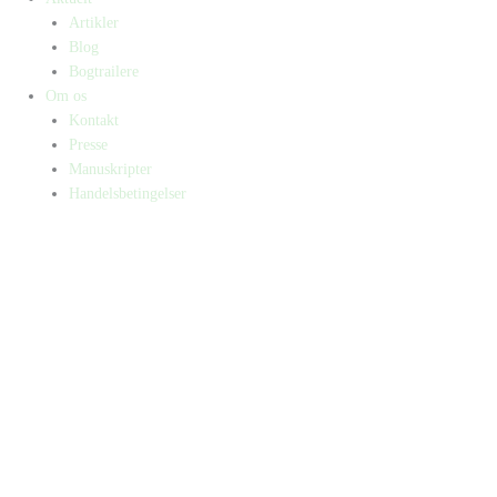
Artikler
Blog
Bogtrailere
Om os
Kontakt
Presse
Manuskripter
Handelsbetingelser
SKIFT TIL ERHVERVSKUNDE