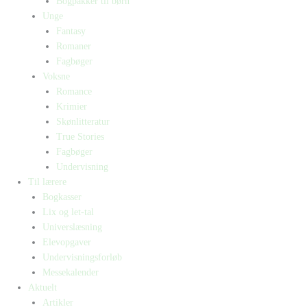
Bogpakker til børn
Unge
Fantasy
Romaner
Fagbøger
Voksne
Romance
Krimier
Skønlitteratur
True Stories
Fagbøger
Undervisning
Til lærere
Bogkasser
Lix og let-tal
Universlæsning
Elevopgaver
Undervisningsforløb
Messekalender
Aktuelt
Artikler