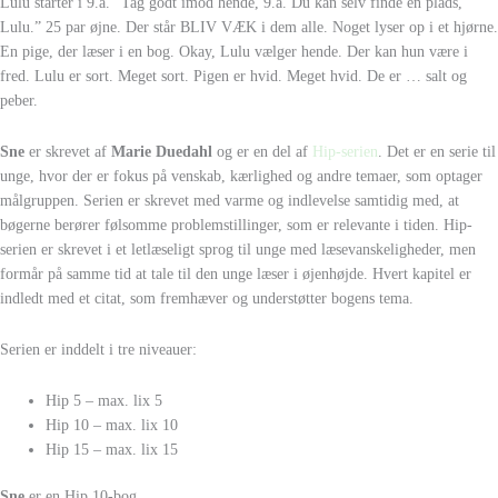
Lulu starter i 9.a. ”Tag godt imod hende, 9.a. Du kan selv finde en plads,
Lulu.” 25 par øjne. Der står BLIV VÆK i dem alle. Noget lyser op i et hjørne.
En pige, der læser i en bog. Okay, Lulu vælger hende. Der kan hun være i
fred. Lulu er sort. Meget sort. Pigen er hvid. Meget hvid. De er … salt og
peber.
Sne
er skrevet af
Marie Duedahl
og er en del af
Hip-serien
. Det er en serie til
unge, hvor der er fokus på venskab, kærlighed og andre temaer, som optager
målgruppen. Serien er skrevet med varme og indlevelse samtidig med, at
bøgerne berører følsomme problemstillinger, som er relevante i tiden. Hip-
serien er skrevet i et letlæseligt sprog til unge med læsevanskeligheder, men
formår på samme tid at tale til den unge læser i øjenhøjde. Hvert kapitel er
indledt med et citat, som fremhæver og understøtter bogens tema.
Serien er inddelt i tre niveauer:
Hip 5 – max. lix 5
Hip 10 – max. lix 10
Hip 15 – max. lix 15
Sne
er en Hip 10-bog.