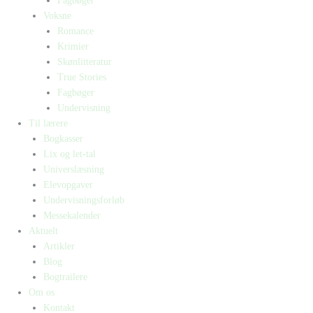
Fagbøger
Voksne
Romance
Krimier
Skønlitteratur
True Stories
Fagbøger
Undervisning
Til lærere
Bogkasser
Lix og let-tal
Universlæsning
Elevopgaver
Undervisningsforløb
Messekalender
Aktuelt
Artikler
Blog
Bogtrailere
Om os
Kontakt