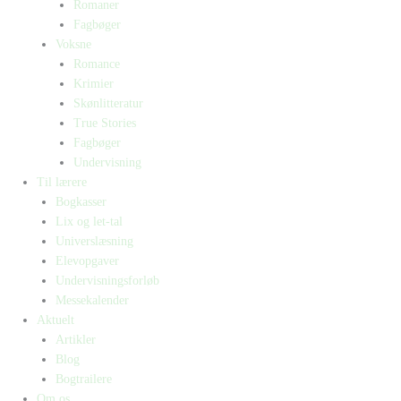
Romaner
Fagbøger
Voksne
Romance
Krimier
Skønlitteratur
True Stories
Fagbøger
Undervisning
Til lærere
Bogkasser
Lix og let-tal
Universlæsning
Elevopgaver
Undervisningsforløb
Messekalender
Aktuelt
Artikler
Blog
Bogtrailere
Om os