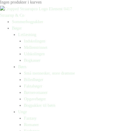
Ingen produkter i kurven
Straarup & Co
Sommerbogpakker
Bøger
Letlæsning
Indskolingen
Mellemtrinnet
Udskolingen
Bogkasser
Børn
Små mennesker, store drømme
Billedbøger
Faktabøger
Børneromaner
Opgavebøger
Bogpakker til børn
Unge
Fantasy
Romaner