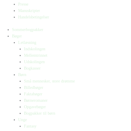
Presse
Manuskripter
Handelsbetingelser
Sommerbogpakker
Bøger
Letlæsning
Indskolingen
Mellemtrinnet
Udskolingen
Bogkasser
Børn
Små mennesker, store drømme
Billedbøger
Faktabøger
Børneromaner
Opgavebøger
Bogpakker til børn
Unge
Fantasy