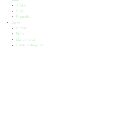
Artikler
Blog
Bogtrailere
Om os
Kontakt
Presse
Manuskripter
Handelsbetingelser
SKIFT TIL ERHVERVSKUNDE