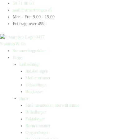
Gå
Products
Products
30 71 00 03
til
search
search
mail@straarupogco.dk
indholdet
Man - Fre: 9.00 - 15.00
Fri fragt over 499,-
Straarup & Co
Sommerbogpakker
Bøger
Letlæsning
Indskolingen
Mellemtrinnet
Udskolingen
Bogkasser
Børn
Små mennesker, store drømme
Billedbøger
Faktabøger
Børneromaner
Opgavebøger