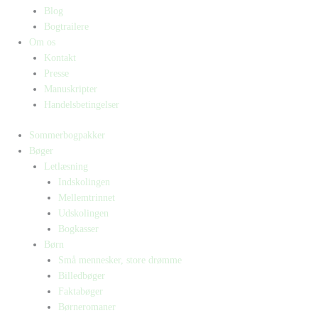
Blog
Bogtrailere
Om os
Kontakt
Presse
Manuskripter
Handelsbetingelser
Sommerbogpakker
Bøger
Letlæsning
Indskolingen
Mellemtrinnet
Udskolingen
Bogkasser
Børn
Små mennesker, store drømme
Billedbøger
Faktabøger
Børneromaner