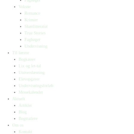
Fagbøger
Voksne
Romance
Krimier
Skønlitteratur
True Stories
Fagbøger
Undervisning
Til lærere
Bogkasser
Lix og let-tal
Universlæsning
Elevopgaver
Undervisningsforløb
Messekalender
Aktuelt
Artikler
Blog
Bogtrailere
Om os
Kontakt