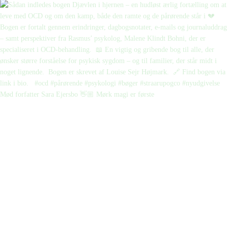
Mød forfatter Sara Ejersbo 👋🏼 Mørk magi er første