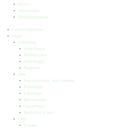
Presse
Manuskripter
Handelsbetingelser
Sommerbogpakker
Bøger
Letlæsning
Indskolingen
Mellemtrinnet
Udskolingen
Bogkasser
Børn
Små mennesker, store drømme
Billedbøger
Faktabøger
Børneromaner
Opgavebøger
Bogpakker til børn
Unge
Fantasy