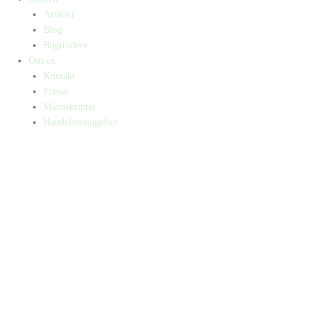
Artikler
Blog
Bogtrailere
Om os
Kontakt
Presse
Manuskripter
Handelsbetingelser
SKIFT TIL ERHVERVSKUNDE