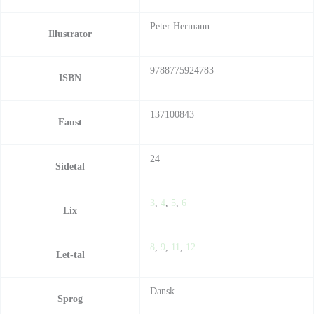
Peter Hermann
Illustrator
9788775924783
ISBN
137100843
Faust
24
Sidetal
3
,
4
,
5
,
6
Lix
8
,
9
,
11
,
12
Let-tal
Dansk
Sprog