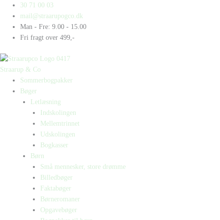
Gå
Products
Products
Mini
30 71 00 03
til
search
search
Rim
mail@straarupogco.dk
indholdet
Bogpakke
Man - Fre: 9.00 - 15.00
antal
Fri fragt over 499,-
Straarup & Co
Sommerbogpakker
Bøger
Letlæsning
Indskolingen
Mellemtrinnet
Udskolingen
Bogkasser
Børn
Små mennesker, store drømme
Billedbøger
Faktabøger
Børneromaner
Opgavebøger