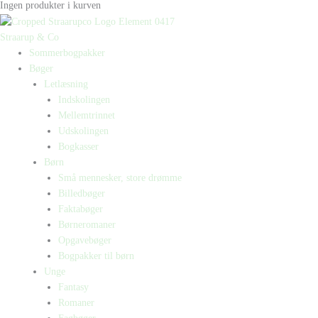
Ingen produkter i kurven
Straarup & Co
Sommerbogpakker
Bøger
Letlæsning
Indskolingen
Mellemtrinnet
Udskolingen
Bogkasser
Børn
Små mennesker, store drømme
Billedbøger
Faktabøger
Børneromaner
Opgavebøger
Bogpakker til børn
Unge
Fantasy
Romaner