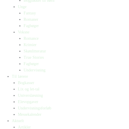
Bogpakker til børn
Unge
Fantasy
Romaner
Fagbøger
Voksne
Romance
Krimier
Skønlitteratur
True Stories
Fagbøger
Undervisning
Til lærere
Bogkasser
Lix og let-tal
Universlæsning
Elevopgaver
Undervisningsforløb
Messekalender
Aktuelt
Artikler