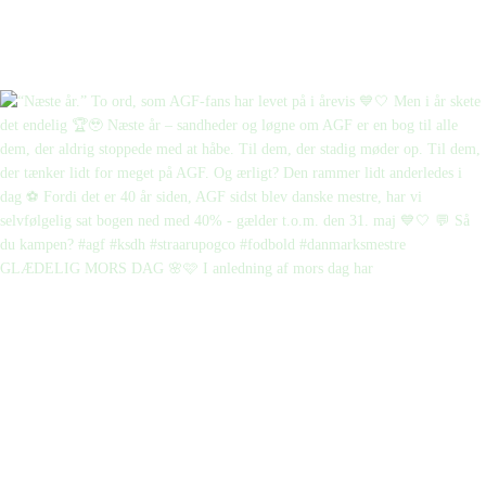
GLÆDELIG MORS DAG 🌸🩷 I anledning af mors dag har