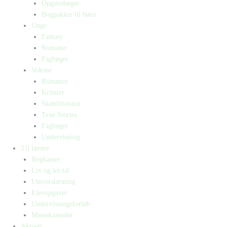
Opgavebøger
Bogpakker til børn
Unge
Fantasy
Romaner
Fagbøger
Voksne
Romance
Krimier
Skønlitteratur
True Stories
Fagbøger
Undervisning
Til lærere
Bogkasser
Lix og let-tal
Universlæsning
Elevopgaver
Undervisningsforløb
Messekalender
Aktuelt