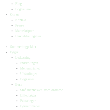
Blog
Bogtrailere
Om os
Kontakt
Presse
Manuskripter
Handelsbetingelser
Sommerbogpakker
Bøger
Letlæsning
Indskolingen
Mellemtrinnet
Udskolingen
Bogkasser
Børn
Små mennesker, store drømme
Billedbøger
Faktabøger
Børneromaner