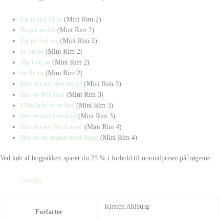
En fe må få te
(Mini Rim 2)
Bo på en ko
(Mini Rim 2)
En pc i et wc
(Mini Rim 2)
Se en bi
(Mini Rim 2)
Mø i en sø
(Mini Rim 2)
Se de to
(Mini Rim 2)
Har du set den myg?
(Mini Rim 3)
Her er Per Kat
(Mini Rim 3)
I Bos hår er et hus
(Mini Rim 3)
Der er hul i en båd
(Mini Rim 3)
Har du set fru Lone?
(Mini Rim 4)
Her er en mand med skæg
(Mini Rim 4)
Ved køb af bogpakken sparer du 25 % i forhold til normalprisen på bøgerne.
Detaljer
Kirsten Ahlburg
Forfatter