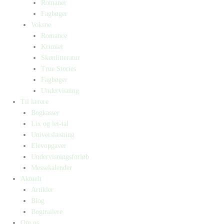
Romaner
Fagbøger
Voksne
Romance
Krimier
Skønlitteratur
True Stories
Fagbøger
Undervisning
Til lærere
Bogkasser
Lix og let-tal
Universlæsning
Elevopgaver
Undervisningsforløb
Messekalender
Aktuelt
Artikler
Blog
Bogtrailere
Om os