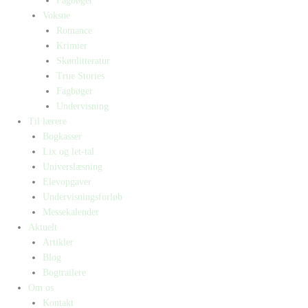
Fagbøger
Voksne
Romance
Krimier
Skønlitteratur
True Stories
Fagbøger
Undervisning
Til lærere
Bogkasser
Lix og let-tal
Universlæsning
Elevopgaver
Undervisningsforløb
Messekalender
Aktuelt
Artikler
Blog
Bogtrailere
Om os
Kontakt