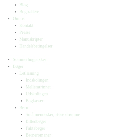
Blog
Bogtrailere
Om os
Kontakt
Presse
Manuskripter
Handelsbetingelser
Sommerbogpakker
Bøger
Letlæsning
Indskolingen
Mellemtrinnet
Udskolingen
Bogkasser
Børn
Små mennesker, store drømme
Billedbøger
Faktabøger
Børneromaner