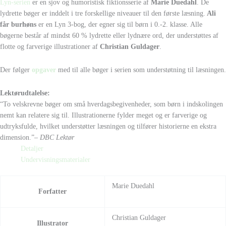
Lyn-serien
er en sjov og humoristisk fiktionsserie af
Marie Duedahl
. De
lydrette bøger er inddelt i tre forskellige niveauer til den første læsning.
Ali
får burhøns
er en Lyn 3-bog, der egner sig til børn i 0.-2. klasse. Alle
bøgerne består af mindst 60 % lydrette eller lydnære ord, der understøttes af
flotte og farverige illustrationer af
Christian Guldager
.
Der følger
opgaver
med til alle bøger i serien som understøtning til læsningen.
Lektørudtalelse:
“To velskrevne bøger om små hverdagsbegivenheder, som børn i indskolingen
nemt kan relatere sig til. Illustrationerne fylder meget og er farverige og
udtryksfulde, hvilket understøtter læsningen og tilfører historierne en ekstra
dimension.”
– DBC Lektør
Detaljer
Undervisningsmaterialer
Marie Duedahl
Forfatter
Christian Guldager
Illustrator