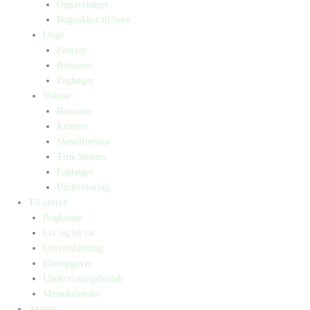
Opgavebøger
Bogpakker til børn
Unge
Fantasy
Romaner
Fagbøger
Voksne
Romance
Krimier
Skønlitteratur
True Stories
Fagbøger
Undervisning
Til lærere
Bogkasser
Lix og let-tal
Universlæsning
Elevopgaver
Undervisningsforløb
Messekalender
Aktuelt