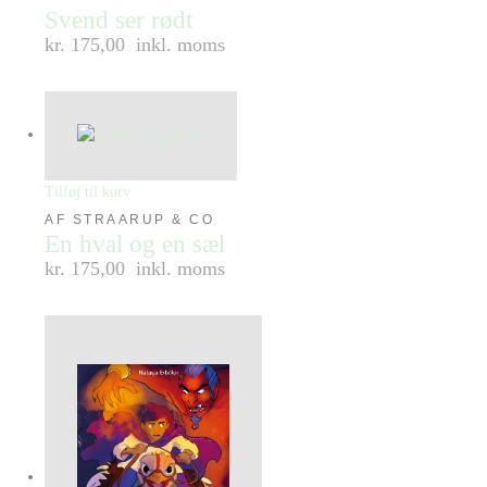
Svend ser rødt
kr. 175,00
inkl. moms
Tilføj til kurv
AF STRAARUP & CO
En hval og en sæl
kr. 175,00
inkl. moms