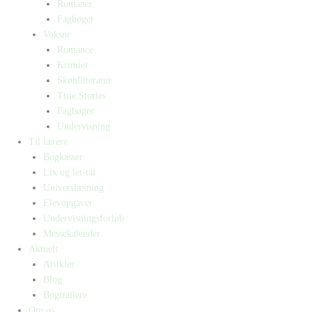
Romaner
Fagbøger
Voksne
Romance
Krimier
Skønlitteratur
True Stories
Fagbøger
Undervisning
Til lærere
Bogkasser
Lix og let-tal
Universlæsning
Elevopgaver
Undervisningsforløb
Messekalender
Aktuelt
Artikler
Blog
Bogtrailere
Om os