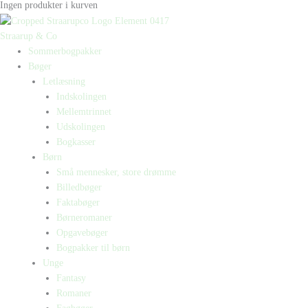
Ingen produkter i kurven
Straarup & Co
Sommerbogpakker
Bøger
Letlæsning
Indskolingen
Mellemtrinnet
Udskolingen
Bogkasser
Børn
Små mennesker, store drømme
Billedbøger
Faktabøger
Børneromaner
Opgavebøger
Bogpakker til børn
Unge
Fantasy
Romaner