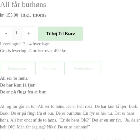
Ali får burhøns
inkl. moms
kr. 155,00
-
+
Tilføj Til Kurv
Leveringtid: 2 - 4 hverdage
Gratis levering på ordrer over 499 kr.
Beksrivelse
Forfatter
Anmeldelser
Ali ser to høns.
De har kun få fjer.
De er på flugt fra et bur.
Ali og far går en tur. Ali ser to høns. De er helt rosa. De har kun få fjer. Bask.
Bask. De er på flugt fra et bur. De er burhøns. En fyr er her nu. Det er hans
høns. Ali har ondt af de to høns. ”Er de høns OK?” Det er en sur fyr. ”Ja, de er
helt OK! Men får jeg æg? Niks! De er to pishøns!”