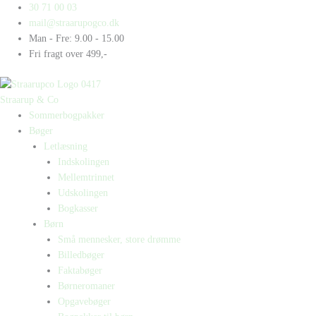
Gå
Products
Products
Ali
30 71 00 03
til
search
search
får
mail@straarupogco.dk
indholdet
burhøns
Man - Fre: 9.00 - 15.00
antal
Fri fragt over 499,-
Straarup & Co
Sommerbogpakker
Bøger
Letlæsning
Indskolingen
Mellemtrinnet
Udskolingen
Bogkasser
Børn
Små mennesker, store drømme
Billedbøger
Faktabøger
Børneromaner
Opgavebøger