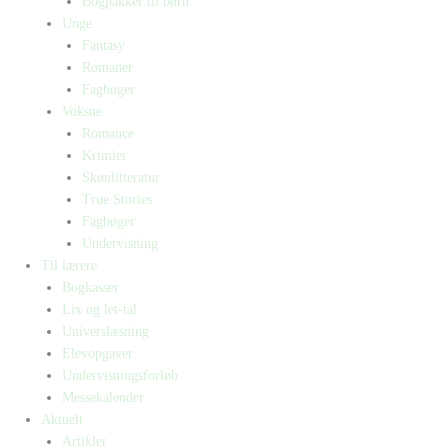
Bogpakker til børn
Unge
Fantasy
Romaner
Fagbøger
Voksne
Romance
Krimier
Skønlitteratur
True Stories
Fagbøger
Undervisning
Til lærere
Bogkasser
Lix og let-tal
Universlæsning
Elevopgaver
Undervisningsforløb
Messekalender
Aktuelt
Artikler