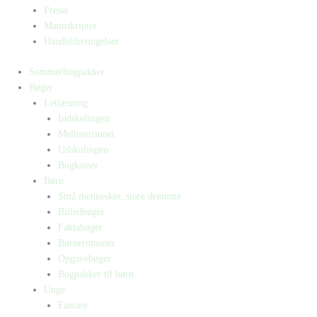
Presse
Manuskripter
Handelsbetingelser
Sommerbogpakker
Bøger
Letlæsning
Indskolingen
Mellemtrinnet
Udskolingen
Bogkasser
Børn
Små mennesker, store drømme
Billedbøger
Faktabøger
Børneromaner
Opgavebøger
Bogpakker til børn
Unge
Fantasy