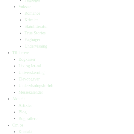
Fagbøger
Voksne
Romance
Krimier
Skønlitteratur
True Stories
Fagbøger
Undervisning
Til lærere
Bogkasser
Lix og let-tal
Universlæsning
Elevopgaver
Undervisningsforløb
Messekalender
Aktuelt
Artikler
Blog
Bogtrailere
Om os
Kontakt