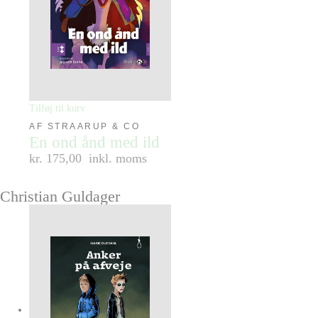
Tilføj til kurv
AF STRAARUP & CO
En ond ånd med ild
kr. 175,00
inkl. moms
Christian Guldager