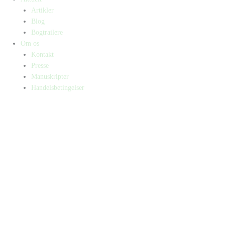
Artikler
Blog
Bogtrailere
Om os
Kontakt
Presse
Manuskripter
Handelsbetingelser
SKIFT TIL ERHVERVSKUNDE