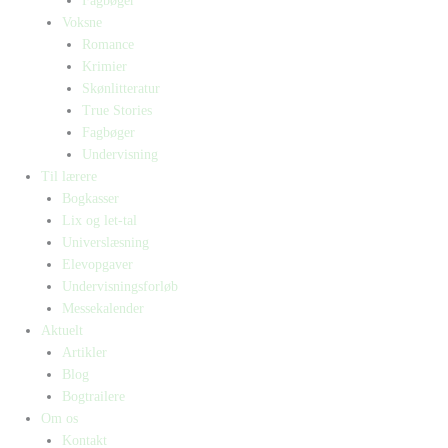
Fagbøger
Voksne
Romance
Krimier
Skønlitteratur
True Stories
Fagbøger
Undervisning
Til lærere
Bogkasser
Lix og let-tal
Universlæsning
Elevopgaver
Undervisningsforløb
Messekalender
Aktuelt
Artikler
Blog
Bogtrailere
Om os
Kontakt