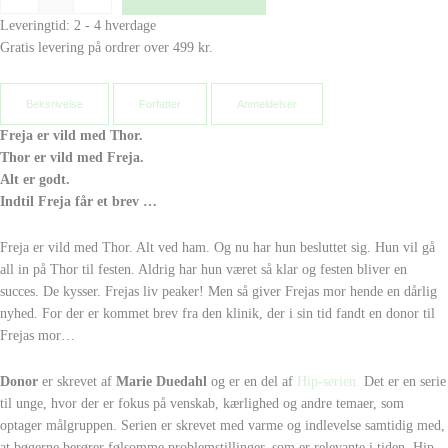
Leveringtid: 2 - 4 hverdage
Gratis levering på ordrer over 499 kr.
Beksrivelse
Forfatter
Anmeldelser
Freja er vild med Thor.
Thor er vild med Freja.
Alt er godt.
Indtil Freja får et brev …
Freja er vild med Thor. Alt ved ham. Og nu har hun besluttet sig. Hun vil gå
all in på Thor til festen. Aldrig har hun været så klar og festen bliver en
succes. De kysser. Frejas liv peaker! Men så giver Frejas mor hende en dårlig
nyhed. For der er kommet brev fra den klinik, der i sin tid fandt en donor til
Frejas mor…
Donor
er skrevet af
Marie Duedahl
og er en del af
Hip-serien.
Det er en serie
til unge, hvor der er fokus på venskab, kærlighed og andre temaer, som
optager målgruppen. Serien er skrevet med varme og indlevelse samtidig med,
at bøgerne berører følsomme problemstillinger, som er relevante i tiden. Hip-