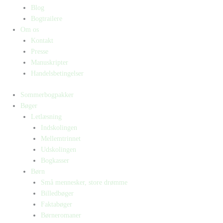
Blog
Bogtrailere
Om os
Kontakt
Presse
Manuskripter
Handelsbetingelser
Sommerbogpakker
Bøger
Letlæsning
Indskolingen
Mellemtrinnet
Udskolingen
Bogkasser
Børn
Små mennesker, store drømme
Billedbøger
Faktabøger
Børneromaner