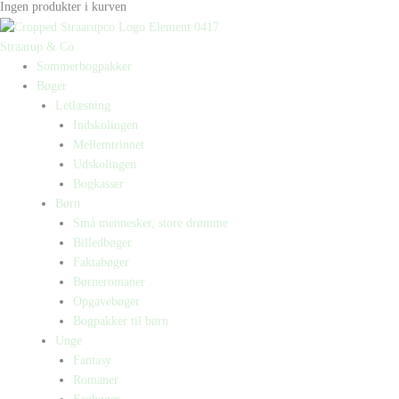
Ingen produkter i kurven
Straarup & Co
Sommerbogpakker
Bøger
Letlæsning
Indskolingen
Mellemtrinnet
Udskolingen
Bogkasser
Børn
Små mennesker, store drømme
Billedbøger
Faktabøger
Børneromaner
Opgavebøger
Bogpakker til børn
Unge
Fantasy
Romaner