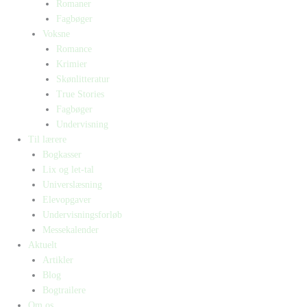
Romaner
Fagbøger
Voksne
Romance
Krimier
Skønlitteratur
True Stories
Fagbøger
Undervisning
Til lærere
Bogkasser
Lix og let-tal
Universlæsning
Elevopgaver
Undervisningsforløb
Messekalender
Aktuelt
Artikler
Blog
Bogtrailere
Om os