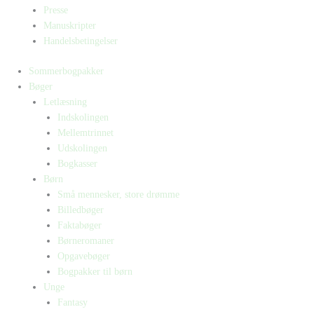
Presse
Manuskripter
Handelsbetingelser
Sommerbogpakker
Bøger
Letlæsning
Indskolingen
Mellemtrinnet
Udskolingen
Bogkasser
Børn
Små mennesker, store drømme
Billedbøger
Faktabøger
Børneromaner
Opgavebøger
Bogpakker til børn
Unge
Fantasy