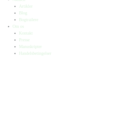
Artikler
Blog
Bogtrailere
Om os
Kontakt
Presse
Manuskripter
Handelsbetingelser
SKIFT TIL ERHVERVSKUNDE