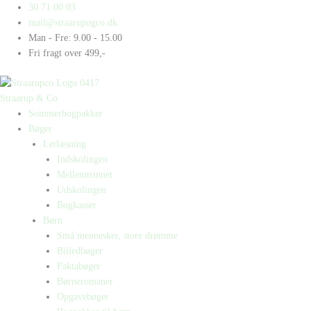
Gå
Products
Products
Donor
30 71 00 03
til
search
search
antal
mail@straarupogco.dk
indholdet
Man - Fre: 9.00 - 15.00
Fri fragt over 499,-
Straarup & Co
Sommerbogpakker
Bøger
Letlæsning
Indskolingen
Mellemtrinnet
Udskolingen
Bogkasser
Børn
Små mennesker, store drømme
Billedbøger
Faktabøger
Børneromaner
Opgavebøger