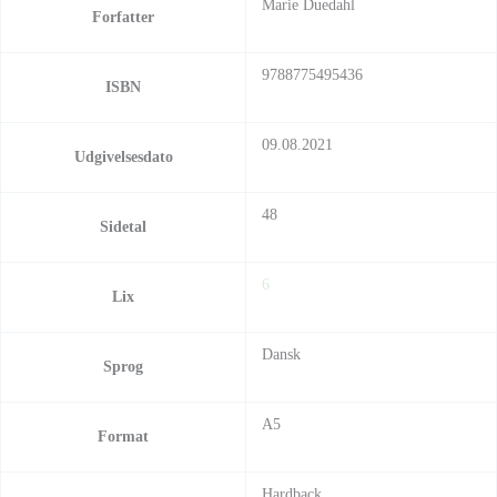
Marie Duedahl
Forfatter
9788775495436
ISBN
09.08.2021
Udgivelsesdato
48
Sidetal
6
Lix
Dansk
Sprog
A5
Format
Hardback