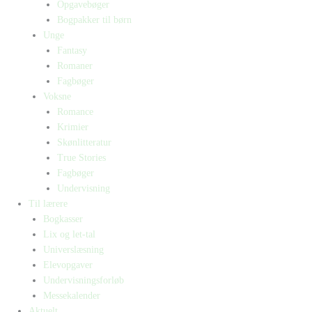
Opgavebøger
Bogpakker til børn
Unge
Fantasy
Romaner
Fagbøger
Voksne
Romance
Krimier
Skønlitteratur
True Stories
Fagbøger
Undervisning
Til lærere
Bogkasser
Lix og let-tal
Universlæsning
Elevopgaver
Undervisningsforløb
Messekalender
Aktuelt