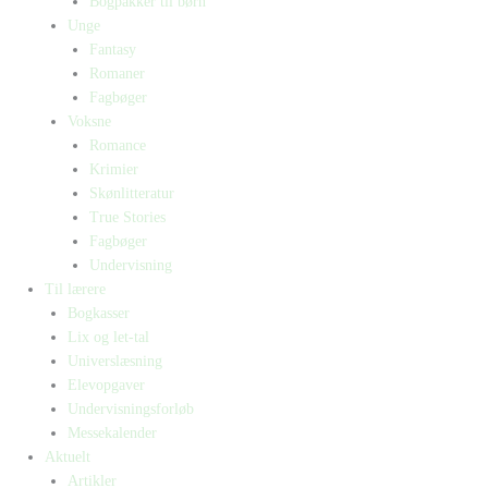
Bogpakker til børn
Unge
Fantasy
Romaner
Fagbøger
Voksne
Romance
Krimier
Skønlitteratur
True Stories
Fagbøger
Undervisning
Til lærere
Bogkasser
Lix og let-tal
Universlæsning
Elevopgaver
Undervisningsforløb
Messekalender
Aktuelt
Artikler