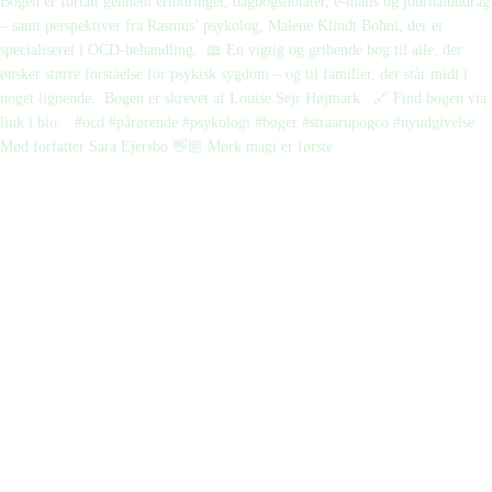
Mød forfatter Sara Ejersbo 👋🏼 Mørk magi er første