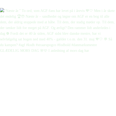
GLÆDELIG MORS DAG 🌸🩷 I anledning af mors dag har