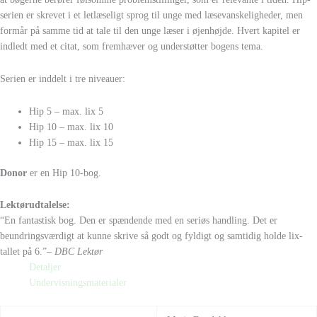
serien er skrevet i et letlæseligt sprog til unge med læsevanskeligheder, men
formår på samme tid at tale til den unge læser i øjenhøjde. Hvert kapitel er
indledt med et citat, som fremhæver og understøtter bogens tema.
Serien er inddelt i tre niveauer:
Hip 5 – max. lix 5
Hip 10 – max. lix 10
Hip 15 – max. lix 15
Donor
er en Hip 10-bog.
Lektørudtalelse:
“En fantastisk bog. Den er spændende med en seriøs handling. Det er
beundringsværdigt at kunne skrive så godt og fyldigt og samtidig holde lix-
tallet på 6.”
– DBC Lektør
Detaljer
Undervisningsmaterialer