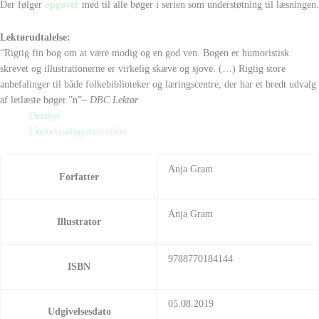
Der følger
opgaver
med til alle bøger i serien som understøtning til læsningen.
Lektørudtalelse:
“Rigtig fin bog om at være modig og en god ven. Bogen er humoristisk
skrevet og illustrationerne er virkelig skæve og sjove. (…) Rigtig store
anbefalinger til både folkebiblioteker og læringscentre, der har et bredt udvalg
af letlæste bøger.”n”
– DBC Lektør
Detaljer
Undervisningsmaterialer
Anja Gram
Forfatter
Anja Gram
Illustrator
9788770184144
ISBN
05.08.2019
Udgivelsesdato