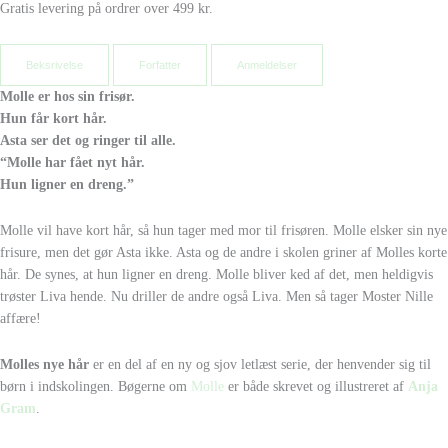
Gratis levering på ordrer over 499 kr.
Beksrivelse
Forfatter
Anmeldelser
Molle er hos sin frisør.
Hun får kort hår.
Asta ser det og ringer til alle.
“Molle har fået nyt hår.
Hun ligner en dreng.”
Molle vil have kort hår, så hun tager med mor til frisøren. Molle elsker sin nye
frisure, men det gør Asta ikke. Asta og de andre i skolen griner af Molles korte
hår. De synes, at hun ligner en dreng. Molle bliver ked af det, men heldigvis
trøster Liva hende. Nu driller de andre også Liva. Men så tager Moster Nille
affære!
Molles nye hår
er en del af en ny og sjov letlæst serie, der henvender sig til
børn i indskolingen. Bøgerne om
Molle
er både skrevet og illustreret af
Anja
Gram
.