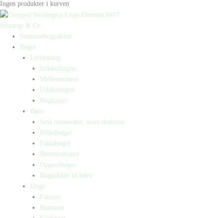
Ingen produkter i kurven
Straarup & Co
Sommerbogpakker
Bøger
Letlæsning
Indskolingen
Mellemtrinnet
Udskolingen
Bogkasser
Børn
Små mennesker, store drømme
Billedbøger
Faktabøger
Børneromaner
Opgavebøger
Bogpakker til børn
Unge
Fantasy
Romaner