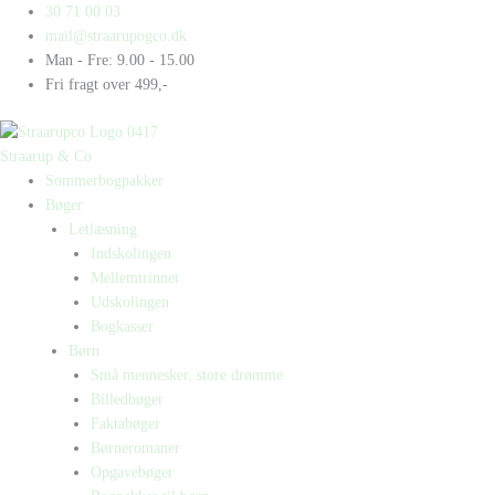
Gå
Products
Products
Molles
30 71 00 03
til
search
search
nye
mail@straarupogco.dk
indholdet
hår
Man - Fre: 9.00 - 15.00
antal
Fri fragt over 499,-
Straarup & Co
Sommerbogpakker
Bøger
Letlæsning
Indskolingen
Mellemtrinnet
Udskolingen
Bogkasser
Børn
Små mennesker, store drømme
Billedbøger
Faktabøger
Børneromaner
Opgavebøger