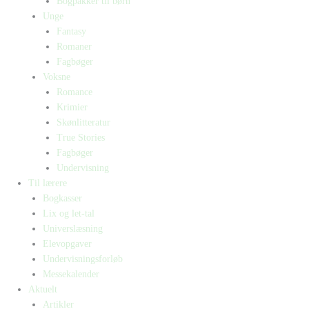
Bogpakker til børn
Unge
Fantasy
Romaner
Fagbøger
Voksne
Romance
Krimier
Skønlitteratur
True Stories
Fagbøger
Undervisning
Til lærere
Bogkasser
Lix og let-tal
Universlæsning
Elevopgaver
Undervisningsforløb
Messekalender
Aktuelt
Artikler