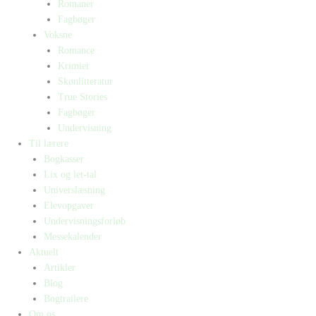
Romaner
Fagbøger
Voksne
Romance
Krimier
Skønlitteratur
True Stories
Fagbøger
Undervisning
Til lærere
Bogkasser
Lix og let-tal
Universlæsning
Elevopgaver
Undervisningsforløb
Messekalender
Aktuelt
Artikler
Blog
Bogtrailere
Om os