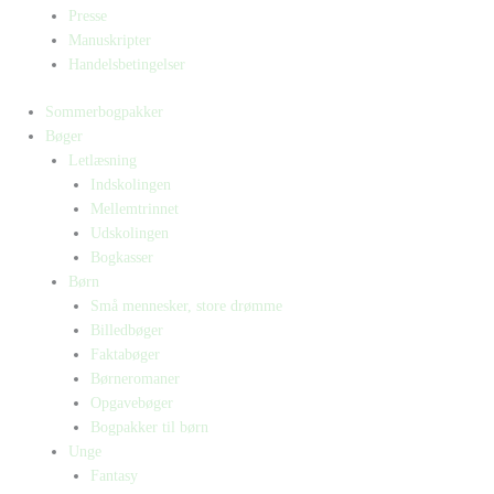
Presse
Manuskripter
Handelsbetingelser
Sommerbogpakker
Bøger
Letlæsning
Indskolingen
Mellemtrinnet
Udskolingen
Bogkasser
Børn
Små mennesker, store drømme
Billedbøger
Faktabøger
Børneromaner
Opgavebøger
Bogpakker til børn
Unge
Fantasy