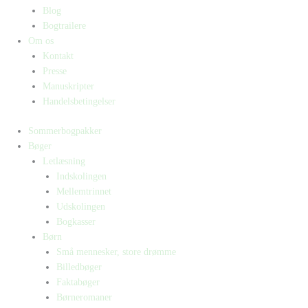
Blog
Bogtrailere
Om os
Kontakt
Presse
Manuskripter
Handelsbetingelser
Sommerbogpakker
Bøger
Letlæsning
Indskolingen
Mellemtrinnet
Udskolingen
Bogkasser
Børn
Små mennesker, store drømme
Billedbøger
Faktabøger
Børneromaner