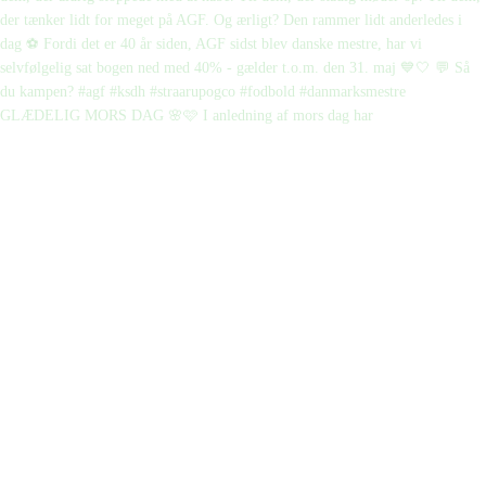
GLÆDELIG MORS DAG 🌸🩷 I anledning af mors dag har