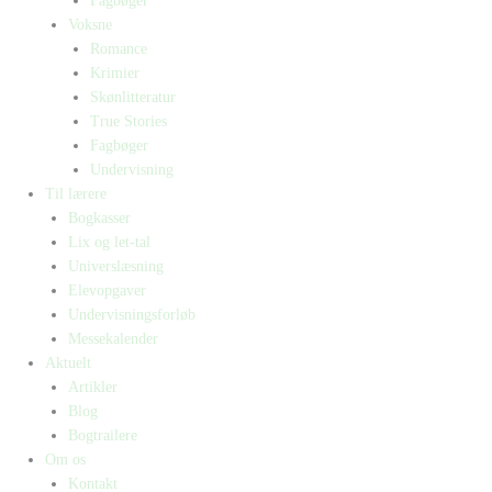
Fagbøger
Voksne
Romance
Krimier
Skønlitteratur
True Stories
Fagbøger
Undervisning
Til lærere
Bogkasser
Lix og let-tal
Universlæsning
Elevopgaver
Undervisningsforløb
Messekalender
Aktuelt
Artikler
Blog
Bogtrailere
Om os
Kontakt