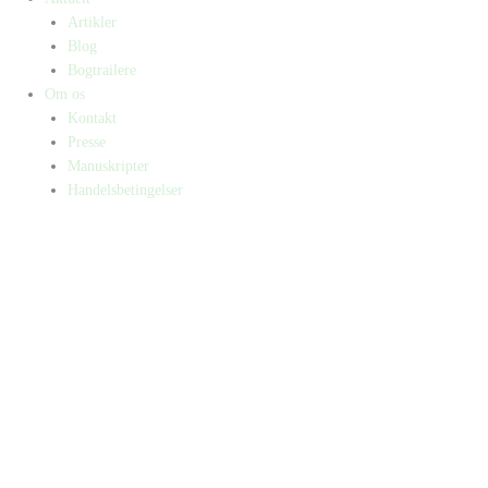
Artikler
Blog
Bogtrailere
Om os
Kontakt
Presse
Manuskripter
Handelsbetingelser
SKIFT TIL ERHVERVSKUNDE