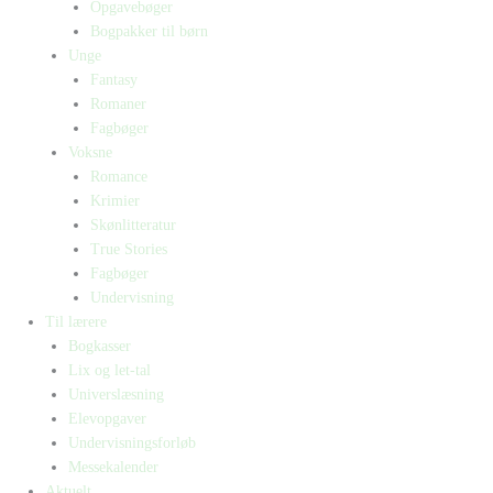
Opgavebøger
Bogpakker til børn
Unge
Fantasy
Romaner
Fagbøger
Voksne
Romance
Krimier
Skønlitteratur
True Stories
Fagbøger
Undervisning
Til lærere
Bogkasser
Lix og let-tal
Universlæsning
Elevopgaver
Undervisningsforløb
Messekalender
Aktuelt