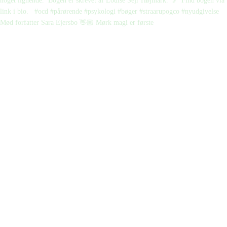
Mød forfatter Sara Ejersbo 👋🏼 Mørk magi er første