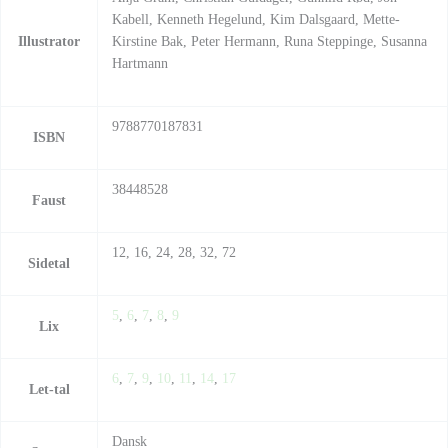
Kabell, Kenneth Hegelund, Kim Dalsgaard, Mette-
Illustrator
Kirstine Bak, Peter Hermann, Runa Steppinge, Susanna
Hartmann
9788770187831
ISBN
38448528
Faust
12, 16, 24, 28, 32, 72
Sidetal
5
,
6
,
7
,
8
,
9
Lix
6
,
7
,
9
,
10
,
11
,
14
,
17
Let-tal
Dansk