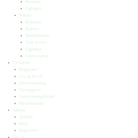
Romaner
Fagbøger
Voksne
Romance
Krimier
Skønlitteratur
True Stories
Fagbøger
Undervisning
Til lærere
Bogkasser
Lix og let-tal
Universlæsning
Elevopgaver
Undervisningsforløb
Messekalender
Aktuelt
Artikler
Blog
Bogtrailere
Om os