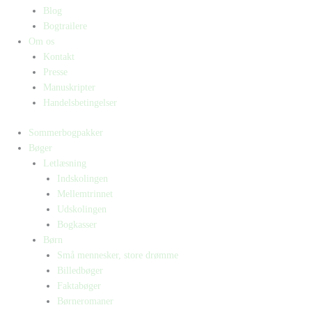
Blog
Bogtrailere
Om os
Kontakt
Presse
Manuskripter
Handelsbetingelser
Sommerbogpakker
Bøger
Letlæsning
Indskolingen
Mellemtrinnet
Udskolingen
Bogkasser
Børn
Små mennesker, store drømme
Billedbøger
Faktabøger
Børneromaner