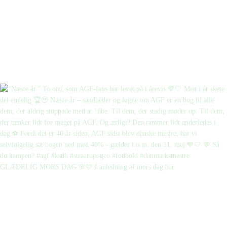
GLÆDELIG MORS DAG 🌸🩷 I anledning af mors dag har