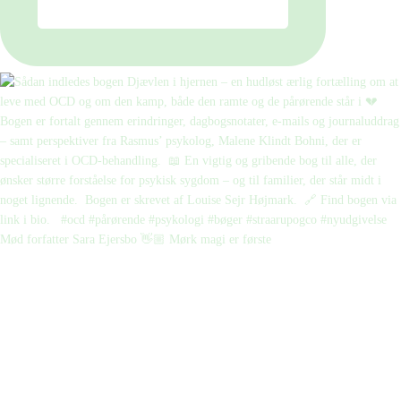
Mød forfatter Sara Ejersbo 👋🏼 Mørk magi er første