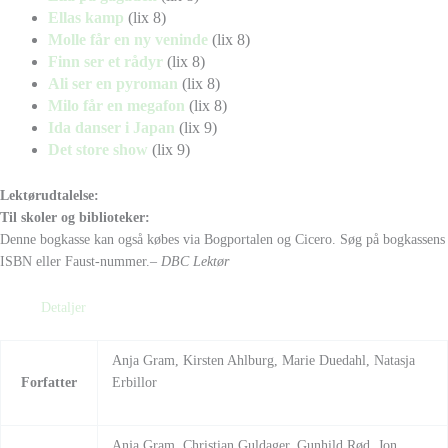
Ellas kamp
(lix 8)
Molle får en ny veninde
(lix 8)
Finn ser et rådyr
(lix 8)
Ali ser en pyroman
(lix 8)
Milo får en megafon
(lix 8)
Ida danser i Japan
(lix 9)
Det store show
(lix 9)
Lektørudtalelse:
Til skoler og biblioteker:
Denne bogkasse kan også købes via Bogportalen og Cicero. Søg på bogkassens
ISBN eller Faust-nummer.
– DBC Lektør
Detaljer
Anja Gram, Kirsten Ahlburg, Marie Duedahl, Natasja
Forfatter
Erbillor
Anja Gram, Christian Guldager, Gunhild Rød, Jon