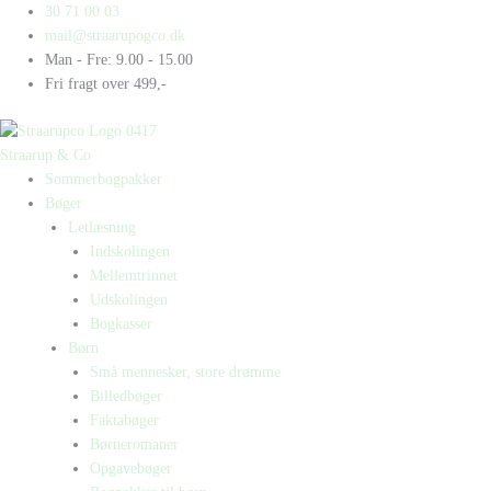
Gå
Products
Products
Lix-
30 71 00 03
til
search
search
kasse
mail@straarupogco.dk
indholdet
5-
Man - Fre: 9.00 - 15.00
9
Fri fragt over 499,-
(3)
antal
Straarup & Co
Sommerbogpakker
Bøger
Letlæsning
Indskolingen
Mellemtrinnet
Udskolingen
Bogkasser
Børn
Små mennesker, store drømme
Billedbøger
Faktabøger
Børneromaner
Opgavebøger