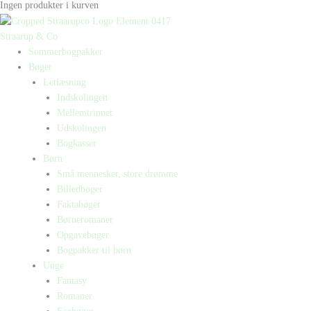
Ingen produkter i kurven
Straarup & Co
Sommerbogpakker
Bøger
Letlæsning
Indskolingen
Mellemtrinnet
Udskolingen
Bogkasser
Børn
Små mennesker, store drømme
Billedbøger
Faktabøger
Børneromaner
Opgavebøger
Bogpakker til børn
Unge
Fantasy
Romaner