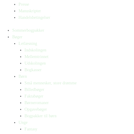
Presse
Manuskripter
Handelsbetingelser
Sommerbogpakker
Bøger
Letlæsning
Indskolingen
Mellemtrinnet
Udskolingen
Bogkasser
Børn
Små mennesker, store drømme
Billedbøger
Faktabøger
Børneromaner
Opgavebøger
Bogpakker til børn
Unge
Fantasy