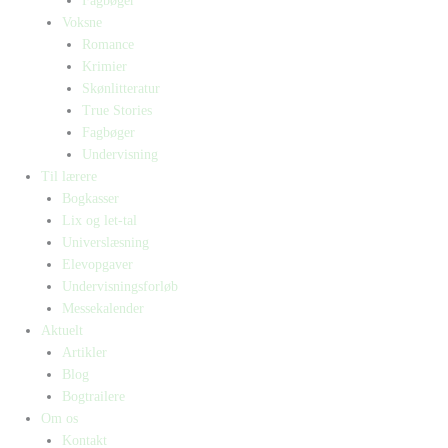
Fagbøger
Voksne
Romance
Krimier
Skønlitteratur
True Stories
Fagbøger
Undervisning
Til lærere
Bogkasser
Lix og let-tal
Universlæsning
Elevopgaver
Undervisningsforløb
Messekalender
Aktuelt
Artikler
Blog
Bogtrailere
Om os
Kontakt