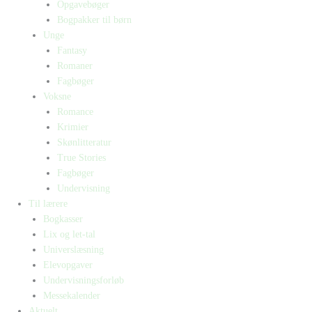
Opgavebøger
Bogpakker til børn
Unge
Fantasy
Romaner
Fagbøger
Voksne
Romance
Krimier
Skønlitteratur
True Stories
Fagbøger
Undervisning
Til lærere
Bogkasser
Lix og let-tal
Universlæsning
Elevopgaver
Undervisningsforløb
Messekalender
Aktuelt