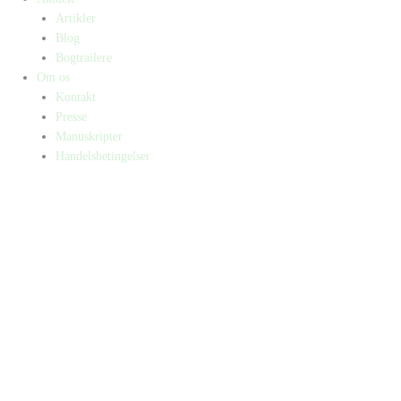
Artikler
Blog
Bogtrailere
Om os
Kontakt
Presse
Manuskripter
Handelsbetingelser
SKIFT TIL ERHVERVSKUNDE