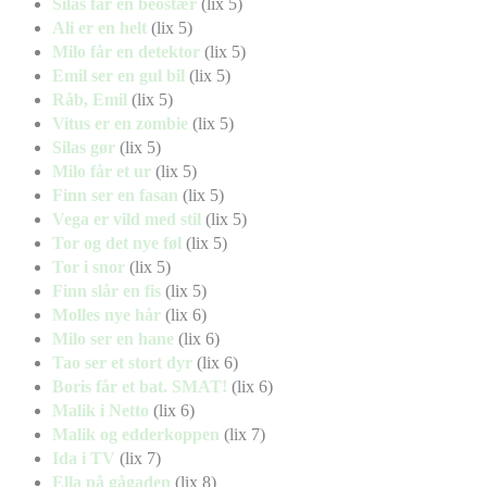
Silas får en beostær
(lix 5)
Ali er en helt
(lix 5)
Milo får en detektor
(lix 5)
Emil ser en gul bil
(lix 5)
Råb, Emil
(lix 5)
Vitus er en zombie
(lix 5)
Silas gør
(lix 5)
Milo får et ur
(lix 5)
Finn ser en fasan
(lix 5)
Vega er vild med stil
(lix 5)
Tor og det nye føl
(lix 5)
Tor i snor
(lix 5)
Finn slår en fis
(lix 5)
Molles nye hår
(lix 6)
Milo ser en hane
(lix 6)
Tao ser et stort dyr
(lix 6)
Boris får et bat. SMAT!
(lix 6)
Malik i Netto
(lix 6)
Malik og edderkoppen
(lix 7)
Ida i TV
(lix 7)
Ella på gågaden
(lix 8)