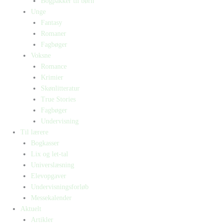
Bogpakker til børn
Unge
Fantasy
Romaner
Fagbøger
Voksne
Romance
Krimier
Skønlitteratur
True Stories
Fagbøger
Undervisning
Til lærere
Bogkasser
Lix og let-tal
Universlæsning
Elevopgaver
Undervisningsforløb
Messekalender
Aktuelt
Artikler