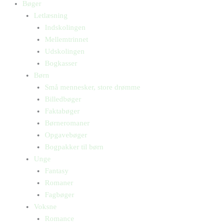
Bøger
Letlæsning
Indskolingen
Mellemtrinnet
Udskolingen
Bogkasser
Børn
Små mennesker, store drømme
Billedbøger
Faktabøger
Børneromaner
Opgavebøger
Bogpakker til børn
Unge
Fantasy
Romaner
Fagbøger
Voksne
Romance