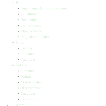
Børn
Små mennesker, store drømme
Billedbøger
Faktabøger
Børneromaner
Opgavebøger
Bogpakker til børn
Unge
Fantasy
Romaner
Fagbøger
Voksne
Romance
Krimier
Skønlitteratur
True Stories
Fagbøger
Undervisning
Til lærere