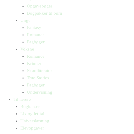
Opgavebøger
Bogpakker til børn
Unge
Fantasy
Romaner
Fagbøger
Voksne
Romance
Krimier
Skønlitteratur
True Stories
Fagbøger
Undervisning
Til lærere
Bogkasser
Lix og let-tal
Universlæsning
Elevopgaver