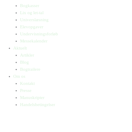
Bogkasser
Lix og let-tal
Universlæsning
Elevopgaver
Undervisningsforløb
Messekalender
Aktuelt
Artikler
Blog
Bogtrailere
Om os
Kontakt
Presse
Manuskripter
Handelsbetingelser
SKIFT TIL ERHVERVSKUNDE