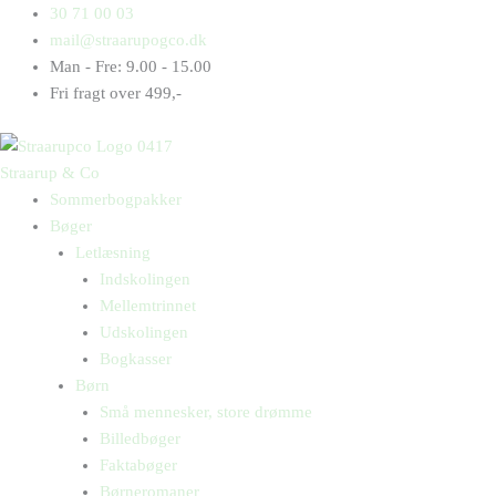
Gå
Products
Products
Else
30 71 00 03
til
search
search
vil
mail@straarupogco.dk
indholdet
pelse
Man - Fre: 9.00 - 15.00
en
Fri fragt over 499,-
piskat
antal
Straarup & Co
Sommerbogpakker
Bøger
Letlæsning
Indskolingen
Mellemtrinnet
Udskolingen
Bogkasser
Børn
Små mennesker, store drømme
Billedbøger
Faktabøger
Børneromaner