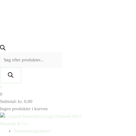
0
0
Subtotal:
kr.
0,00
Ingen produkter i kurven
Straarup & Co
Sommerbogpakker