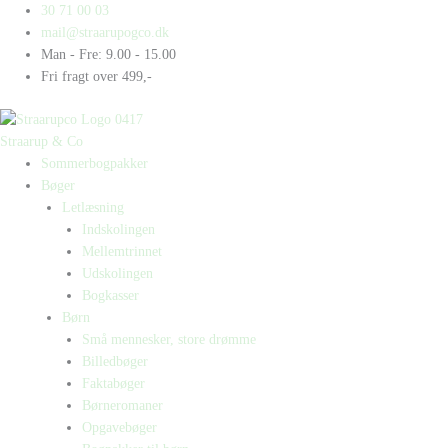
Gå
Products
Products
Tao
30 71 00 03
til
search
search
Tissemyre
mail@straarupogco.dk
indholdet
antal
Man - Fre: 9.00 - 15.00
Fri fragt over 499,-
Straarup & Co
Sommerbogpakker
Bøger
Letlæsning
Indskolingen
Mellemtrinnet
Udskolingen
Bogkasser
Børn
Små mennesker, store drømme
Billedbøger
Faktabøger
Børneromaner
Opgavebøger