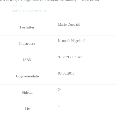
Detaljer
Undervisningsmaterialer
Marie Duedahl
Forfatter
Kenneth Hegelund
Illustrator
9788793592148
ISBN
08.06.2017
Udgivelsesdato
24
Sidetal
6
Lix