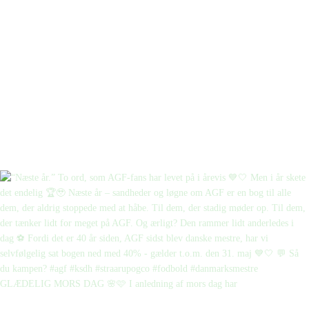
GLÆDELIG MORS DAG 🌸🩷 I anledning af mors dag har