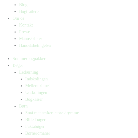
Blog
Bogtrailere
Om os
Kontakt
Presse
Manuskripter
Handelsbetingelser
Sommerbogpakker
Bøger
Letlæsning
Indskolingen
Mellemtrinnet
Udskolingen
Bogkasser
Børn
Små mennesker, store drømme
Billedbøger
Faktabøger
Børneromaner