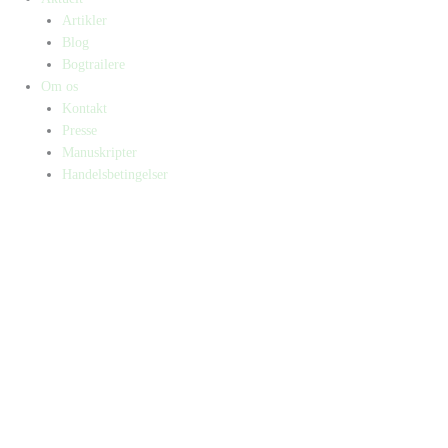
Artikler
Blog
Bogtrailere
Om os
Kontakt
Presse
Manuskripter
Handelsbetingelser
SKIFT TIL ERHVERVSKUNDE