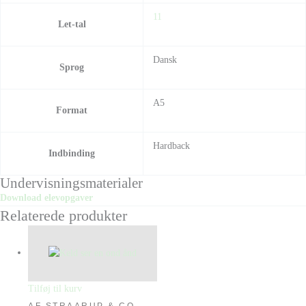
11
Let-tal
Dansk
Sprog
A5
Format
Hardback
Indbinding
Undervisningsmaterialer
Download elevopgaver
Relaterede produkter
Tilføj til kurv