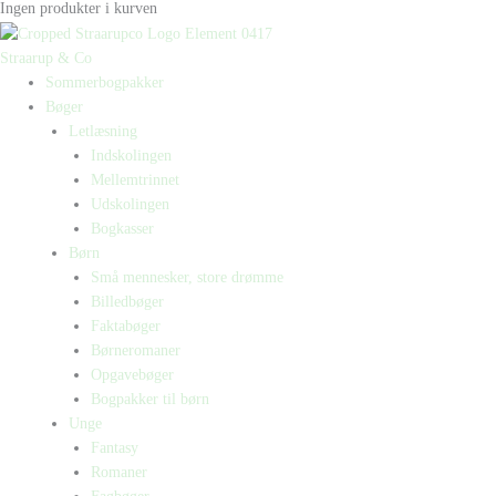
Ingen produkter i kurven
Straarup & Co
Sommerbogpakker
Bøger
Letlæsning
Indskolingen
Mellemtrinnet
Udskolingen
Bogkasser
Børn
Små mennesker, store drømme
Billedbøger
Faktabøger
Børneromaner
Opgavebøger
Bogpakker til børn
Unge
Fantasy
Romaner