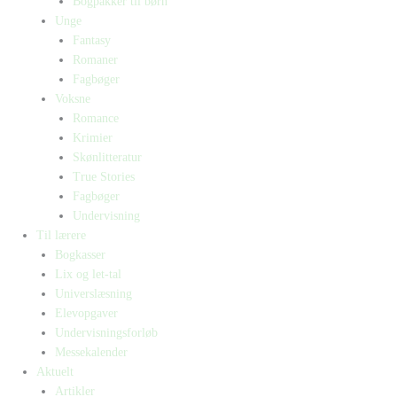
Bogpakker til børn
Unge
Fantasy
Romaner
Fagbøger
Voksne
Romance
Krimier
Skønlitteratur
True Stories
Fagbøger
Undervisning
Til lærere
Bogkasser
Lix og let-tal
Universlæsning
Elevopgaver
Undervisningsforløb
Messekalender
Aktuelt
Artikler