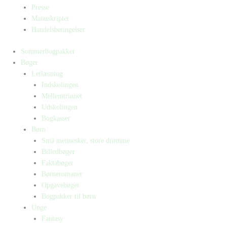
Presse
Manuskripter
Handelsbetingelser
Sommerbogpakker
Bøger
Letlæsning
Indskolingen
Mellemtrinnet
Udskolingen
Bogkasser
Børn
Små mennesker, store drømme
Billedbøger
Faktabøger
Børneromaner
Opgavebøger
Bogpakker til børn
Unge
Fantasy