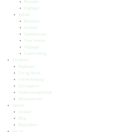
Romaner
Fagbøger
Voksne
Romance
Krimier
Skønlitteratur
True Stories
Fagbøger
Undervisning
Til lærere
Bogkasser
Lix og let-tal
Universlæsning
Elevopgaver
Undervisningsforløb
Messekalender
Aktuelt
Artikler
Blog
Bogtrailere
Om os