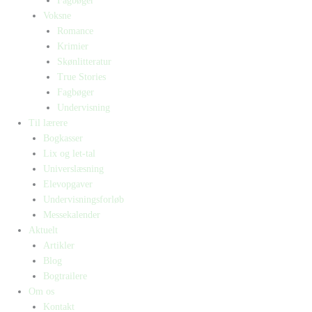
Fagbøger
Voksne
Romance
Krimier
Skønlitteratur
True Stories
Fagbøger
Undervisning
Til lærere
Bogkasser
Lix og let-tal
Universlæsning
Elevopgaver
Undervisningsforløb
Messekalender
Aktuelt
Artikler
Blog
Bogtrailere
Om os
Kontakt