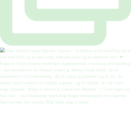
Mød forfatter Sara Ejersbo 👋🏼 Mørk magi er første