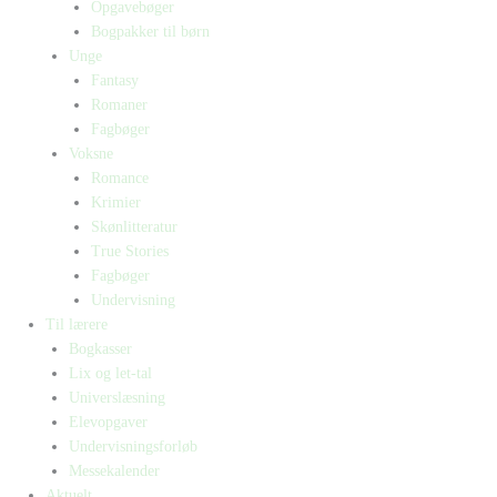
Opgavebøger
Bogpakker til børn
Unge
Fantasy
Romaner
Fagbøger
Voksne
Romance
Krimier
Skønlitteratur
True Stories
Fagbøger
Undervisning
Til lærere
Bogkasser
Lix og let-tal
Universlæsning
Elevopgaver
Undervisningsforløb
Messekalender
Aktuelt