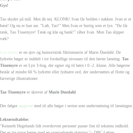
Gys!
Tao skyder på mål. Men åh nej. KLONK! Ivan får bolden i nakken. Ivan er et
bæst! Og nu er han sur. ”Løb, Tao!” Men Ivan er hurtig som et lyn. ”Du får
tæsk, Tao Tissemyre! Tæsk og klø og bank!” råber Ivan. Mon Tao slipper
væk?
Lyn-serien
er en sjov og humoristisk fiktionsserie af Marie Duedahl. De
lydrette bøger er inddelt i tre forskellige niveauer til den første læsning.
Tao
Tissemyre
er en Lyn 3-bog, der egner sig til børn i 0.-2. klasse. Alle bøgerne
består af mindst 60 % lydrette eller lydnære ord, der understøttes af flotte og
farverige illustrationer.
Tao Tissemyre
er skrevet af
Marie Duedahl
Der følger
opgaver
med til alle bøger i serien som understøtning til læsningen.
Lektørudtalelse:
“Kenneth Hegelunds lidt overdrevne personer passer fint til tekstens indhold.
Det er tre sjove bøger med en overraskende slutning.”
– DBC Lektør