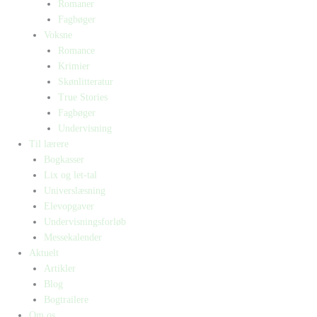
Romaner
Fagbøger
Voksne
Romance
Krimier
Skønlitteratur
True Stories
Fagbøger
Undervisning
Til lærere
Bogkasser
Lix og let-tal
Universlæsning
Elevopgaver
Undervisningsforløb
Messekalender
Aktuelt
Artikler
Blog
Bogtrailere
Om os