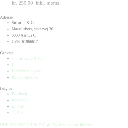
kr. 250,00
inkl. moms
Adresse
Straarup & Co
Marselisborg havnevej 36
8000 Aarhus C
CVR: 61966617
Genveje
Om Straarup & Co
Kontakt
Handelsbetingelser
Privatlivspolitik
Følg os
Facebook
Instagram
LinkedIn
TikTok
UDE NU: ANTICHRISTIE 🔥⁠ ⁠ Hvad nu hvis de historie