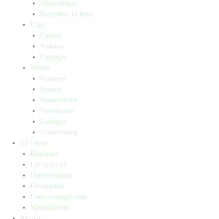
Opgavebøger
Bogpakker til børn
Unge
Fantasy
Romaner
Fagbøger
Voksne
Romance
Krimier
Skønlitteratur
True Stories
Fagbøger
Undervisning
Til lærere
Bogkasser
Lix og let-tal
Universlæsning
Elevopgaver
Undervisningsforløb
Messekalender
Aktuelt