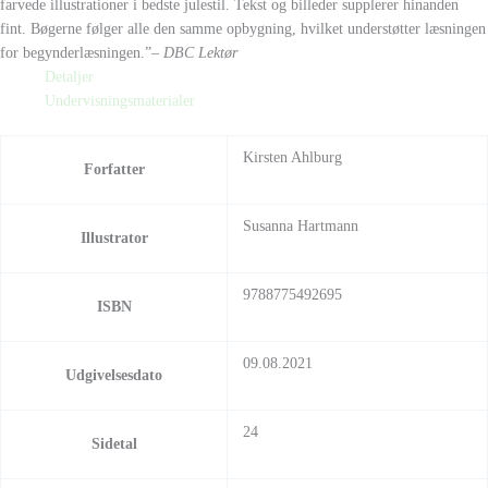
farvede illustrationer i bedste julestil. Tekst og billeder supplerer hinanden
fint. Bøgerne følger alle den samme opbygning, hvilket understøtter læsningen
for begynderlæsningen.”
– DBC Lektør
Detaljer
Undervisningsmaterialer
Kirsten Ahlburg
Forfatter
Susanna Hartmann
Illustrator
9788775492695
ISBN
09.08.2021
Udgivelsesdato
24
Sidetal