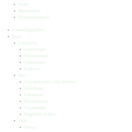
Presse
Manuskripter
Handelsbetingelser
Sommerbogpakker
Bøger
Letlæsning
Indskolingen
Mellemtrinnet
Udskolingen
Bogkasser
Børn
Små mennesker, store drømme
Billedbøger
Faktabøger
Børneromaner
Opgavebøger
Bogpakker til børn
Unge
Fantasy