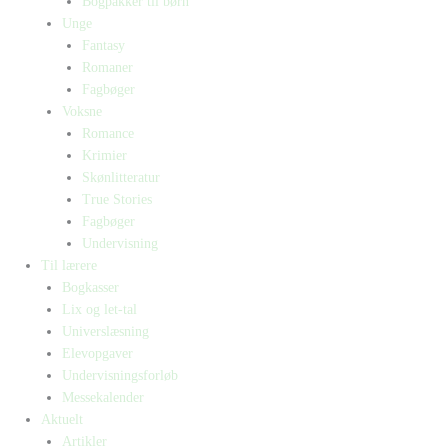
Bogpakker til børn
Unge
Fantasy
Romaner
Fagbøger
Voksne
Romance
Krimier
Skønlitteratur
True Stories
Fagbøger
Undervisning
Til lærere
Bogkasser
Lix og let-tal
Universlæsning
Elevopgaver
Undervisningsforløb
Messekalender
Aktuelt
Artikler