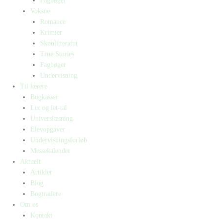
Fagbøger
Voksne
Romance
Krimier
Skønlitteratur
True Stories
Fagbøger
Undervisning
Til lærere
Bogkasser
Lix og let-tal
Universlæsning
Elevopgaver
Undervisningsforløb
Messekalender
Aktuelt
Artikler
Blog
Bogtrailere
Om os
Kontakt