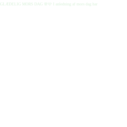
GLÆDELIG MORS DAG 🌸🩷 I anledning af mors dag har