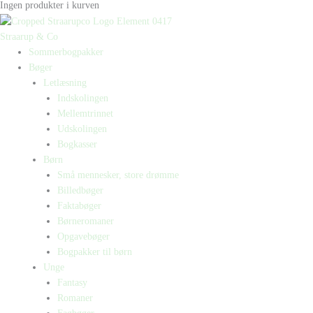
Ingen produkter i kurven
Straarup & Co
Sommerbogpakker
Bøger
Letlæsning
Indskolingen
Mellemtrinnet
Udskolingen
Bogkasser
Børn
Små mennesker, store drømme
Billedbøger
Faktabøger
Børneromaner
Opgavebøger
Bogpakker til børn
Unge
Fantasy
Romaner