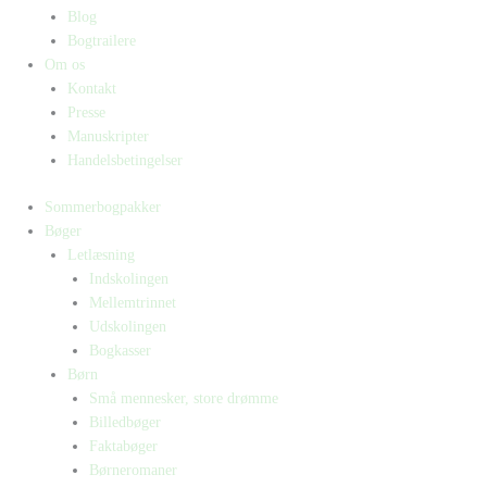
Blog
Bogtrailere
Om os
Kontakt
Presse
Manuskripter
Handelsbetingelser
Sommerbogpakker
Bøger
Letlæsning
Indskolingen
Mellemtrinnet
Udskolingen
Bogkasser
Børn
Små mennesker, store drømme
Billedbøger
Faktabøger
Børneromaner