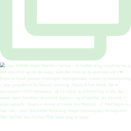
Mød forfatter Sara Ejersbo 👋🏼 Mørk magi er første