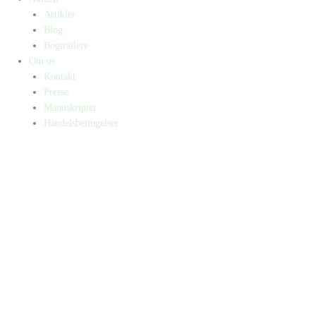
Artikler
Blog
Bogtrailere
Om os
Kontakt
Presse
Manuskripter
Handelsbetingelser
SKIFT TIL ERHVERVSKUNDE