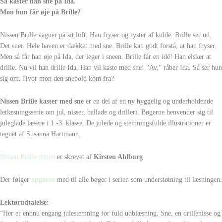
Så kaster han sne på Ida.
Mon hun får øje på Brille?
Nissen Brille vågner på sit loft. Han fryser og ryster af kulde. Brille ser ud.
Det sner. Hele haven er dækket med sne. Brille kan godt forstå, at han fryser.
Men så får han øje på Ida, der leger i sneen. Brille får en idé! Han elsker at
drille. Nu vil han drille Ida. Han vil kaste med sne! “Av,” råber Ida. Så ser hun
sig om. Hvor mon den snebold kom fra?
Nissen Brille kaster med sne
er en del af en ny hyggelig og underholdende
letlæsningsserie om jul, nisser, ballade og drilleri. Bøgerne henvender sig til
juleglade læsere i 1.-3. klasse. De julede og stemningsfulde illustrationer er
tegnet af Susanna Hartmann.
Nissen Brille-serien
er skrevet af
Kirsten Ahlburg
Der følger
opgaver
med til alle bøger i serien som understøtning til læsningen.
Lektørudtalelse:
“Her er endnu engang julestemning for fuld udblæsning. Sne, en drillenisse og