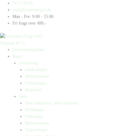
Gå
Products
Products
Nissen
30 71 00 03
til
search
search
Brille
mail@straarupogco.dk
indholdet
kaster
Man - Fre: 9.00 - 15.00
med
Fri fragt over 499,-
sne
antal
Straarup & Co
Sommerbogpakker
Bøger
Letlæsning
Indskolingen
Mellemtrinnet
Udskolingen
Bogkasser
Børn
Små mennesker, store drømme
Billedbøger
Faktabøger
Børneromaner
Opgavebøger