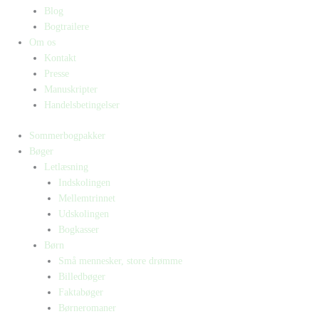
Blog
Bogtrailere
Om os
Kontakt
Presse
Manuskripter
Handelsbetingelser
Sommerbogpakker
Bøger
Letlæsning
Indskolingen
Mellemtrinnet
Udskolingen
Bogkasser
Børn
Små mennesker, store drømme
Billedbøger
Faktabøger
Børneromaner