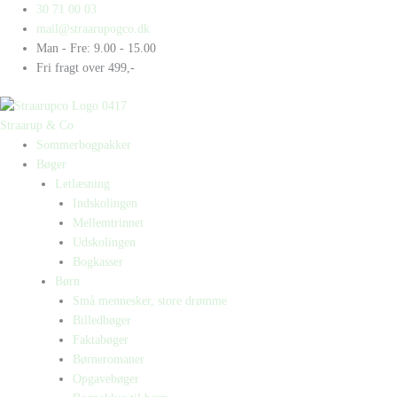
Gå
Products
Products
Nissen
30 71 00 03
til
search
search
Brille
mail@straarupogco.dk
indholdet
og
Man - Fre: 9.00 - 15.00
dørene
Fri fragt over 499,-
antal
Straarup & Co
Sommerbogpakker
Bøger
Letlæsning
Indskolingen
Mellemtrinnet
Udskolingen
Bogkasser
Børn
Små mennesker, store drømme
Billedbøger
Faktabøger
Børneromaner
Opgavebøger