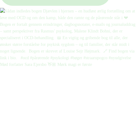
Mød forfatter Sara Ejersbo 👋🏼 Mørk magi er første