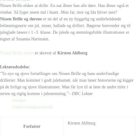
Nissen Brille elsker at drille. En nat åbner han alle døre. Han åbner også et
vindue. Så fyger sneen ind i huset. Mon far, mor og Ida bliver sure?
Nissen Brille og dørene
er en del af en ny hyggelig og underholdende
letlæsningsserie om jul, nisser, ballade og drilleri. Bøgerne henvender sig til
juleglade læsere i 1.-3. klasse. De julede og stemningsfulde illustrationer er
tegnet af Susanna Hartmann.
Nissen Brille-serien
er skrevet af
Kirsten Ahlburg
Lektørudtalelse:
“To nye og sjove fortællinger om Nissen Brille og hans underfundige
drillerier. Man kommer i godt julehumør, når man læser historierne og kigger
på de livlige og sjove illustrationer. Man får lyst til at læse de andre titler i
serien og rigtig komme i julestemning.”
– DBC Lektør
Detaljer
Undervisningsmateriale
Kirsten Ahlburg
Forfatter