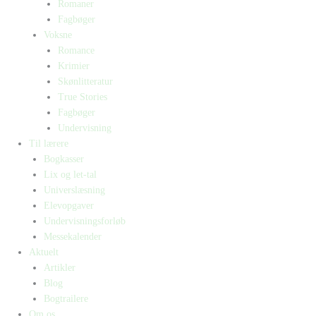
Romaner
Fagbøger
Voksne
Romance
Krimier
Skønlitteratur
True Stories
Fagbøger
Undervisning
Til lærere
Bogkasser
Lix og let-tal
Universlæsning
Elevopgaver
Undervisningsforløb
Messekalender
Aktuelt
Artikler
Blog
Bogtrailere
Om os