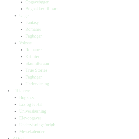
Opgavebøger
Bogpakker til børn
Unge
Fantasy
Romaner
Fagbøger
Voksne
Romance
Krimier
Skønlitteratur
True Stories
Fagbøger
Undervisning
Til lærere
Bogkasser
Lix og let-tal
Universlæsning
Elevopgaver
Undervisningsforløb
Messekalender
Aktuelt