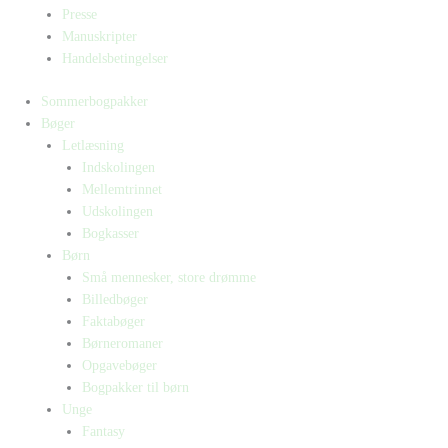
Presse
Manuskripter
Handelsbetingelser
Sommerbogpakker
Bøger
Letlæsning
Indskolingen
Mellemtrinnet
Udskolingen
Bogkasser
Børn
Små mennesker, store drømme
Billedbøger
Faktabøger
Børneromaner
Opgavebøger
Bogpakker til børn
Unge
Fantasy