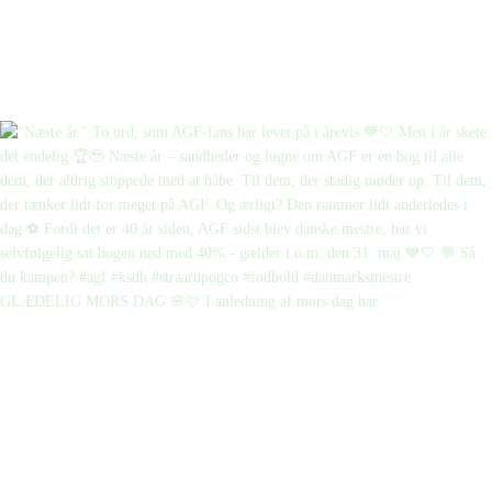
GLÆDELIG MORS DAG 🌸🩷 I anledning af mors dag har