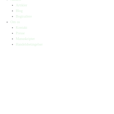
Artikler
Blog
Bogtrailere
Om os
Kontakt
Presse
Manuskripter
Handelsbetingelser
SKIFT TIL ERHVERVSKUNDE