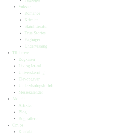
Fagbøger
Voksne
Romance
Krimier
Skønlitteratur
True Stories
Fagbøger
Undervisning
Til lærere
Bogkasser
Lix og let-tal
Universlæsning
Elevopgaver
Undervisningsforløb
Messekalender
Aktuelt
Artikler
Blog
Bogtrailere
Om os
Kontakt