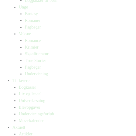
Bogpakker til børn
Unge
Fantasy
Romaner
Fagbøger
Voksne
Romance
Krimier
Skønlitteratur
True Stories
Fagbøger
Undervisning
Til lærere
Bogkasser
Lix og let-tal
Universlæsning
Elevopgaver
Undervisningsforløb
Messekalender
Aktuelt
Artikler