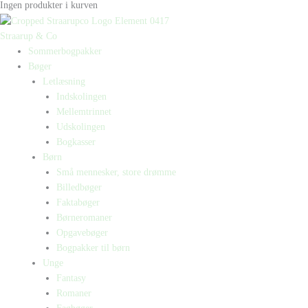
Ingen produkter i kurven
Straarup & Co
Sommerbogpakker
Bøger
Letlæsning
Indskolingen
Mellemtrinnet
Udskolingen
Bogkasser
Børn
Små mennesker, store drømme
Billedbøger
Faktabøger
Børneromaner
Opgavebøger
Bogpakker til børn
Unge
Fantasy
Romaner