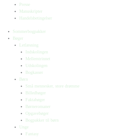
Presse
Manuskripter
Handelsbetingelser
Sommerbogpakker
Bøger
Letlæsning
Indskolingen
Mellemtrinnet
Udskolingen
Bogkasser
Børn
Små mennesker, store drømme
Billedbøger
Faktabøger
Børneromaner
Opgavebøger
Bogpakker til børn
Unge
Fantasy