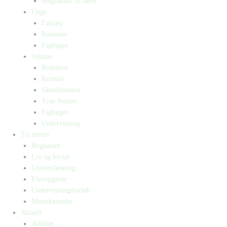
Bogpakker til børn
Unge
Fantasy
Romaner
Fagbøger
Voksne
Romance
Krimier
Skønlitteratur
True Stories
Fagbøger
Undervisning
Til lærere
Bogkasser
Lix og let-tal
Universlæsning
Elevopgaver
Undervisningsforløb
Messekalender
Aktuelt
Artikler