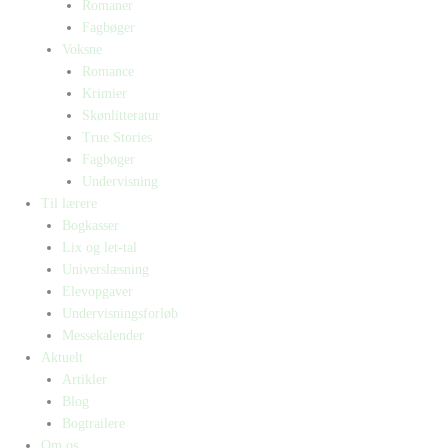
Romaner
Fagbøger
Voksne
Romance
Krimier
Skønlitteratur
True Stories
Fagbøger
Undervisning
Til lærere
Bogkasser
Lix og let-tal
Universlæsning
Elevopgaver
Undervisningsforløb
Messekalender
Aktuelt
Artikler
Blog
Bogtrailere
Om os