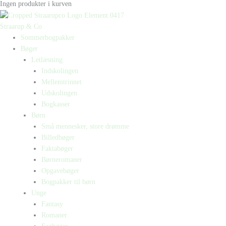
Ingen produkter i kurven
Straarup & Co
Sommerbogpakker
Bøger
Letlæsning
Indskolingen
Mellemtrinnet
Udskolingen
Bogkasser
Børn
Små mennesker, store drømme
Billedbøger
Faktabøger
Børneromaner
Opgavebøger
Bogpakker til børn
Unge
Fantasy
Romaner