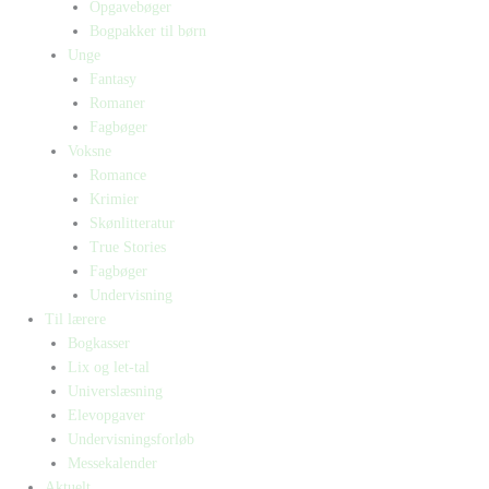
Opgavebøger
Bogpakker til børn
Unge
Fantasy
Romaner
Fagbøger
Voksne
Romance
Krimier
Skønlitteratur
True Stories
Fagbøger
Undervisning
Til lærere
Bogkasser
Lix og let-tal
Universlæsning
Elevopgaver
Undervisningsforløb
Messekalender
Aktuelt