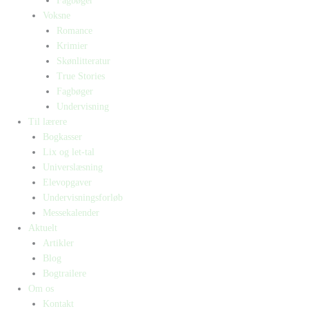
Fagbøger
Voksne
Romance
Krimier
Skønlitteratur
True Stories
Fagbøger
Undervisning
Til lærere
Bogkasser
Lix og let-tal
Universlæsning
Elevopgaver
Undervisningsforløb
Messekalender
Aktuelt
Artikler
Blog
Bogtrailere
Om os
Kontakt