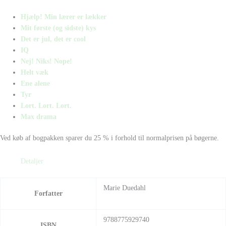
Hjælp! Min lærer er lækker
Mit første (og sidste) kys
Det er jul, det er cool
IQ
Nej! Niks! Nope!
Helt væk
Ene alene
Tyr
Lort. Lort. Lort.
Max drama
Ved køb af bogpakken sparer du 25 % i forhold til normalprisen på bøgerne.
Detaljer
Marie Duedahl
Forfatter
9788775929740
ISBN