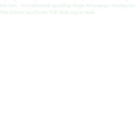
Mød forfatter Sara Ejersbo 👋🏼 Mørk magi er første