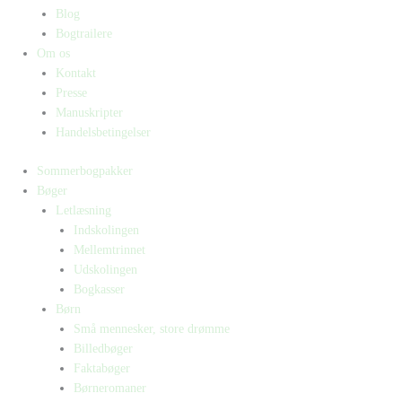
Blog
Bogtrailere
Om os
Kontakt
Presse
Manuskripter
Handelsbetingelser
Sommerbogpakker
Bøger
Letlæsning
Indskolingen
Mellemtrinnet
Udskolingen
Bogkasser
Børn
Små mennesker, store drømme
Billedbøger
Faktabøger
Børneromaner