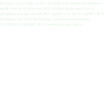
GLÆDELIG MORS DAG 🌸🩷 I anledning af mors dag har