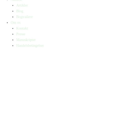
Artikler
Blog
Bogtrailere
Om os
Kontakt
Presse
Manuskripter
Handelsbetingelser
SKIFT TIL ERHVERVSKUNDE