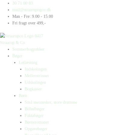
Gå
Products
Products
Carpe
30 71 00 03
til
search
search
Bogpakke
mail@straarupogco.dk
indholdet
antal
Man - Fre: 9.00 - 15.00
Fri fragt over 499,-
Straarup & Co
Sommerbogpakker
Bøger
Letlæsning
Indskolingen
Mellemtrinnet
Udskolingen
Bogkasser
Børn
Små mennesker, store drømme
Billedbøger
Faktabøger
Børneromaner
Opgavebøger