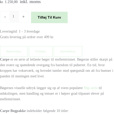
inkl. moms
kr. 1.250,00
-
+
Tilføj Til Kurv
Leveringtid: 1 - 3 hverdage
Gratis levering på ordrer over 499 kr.
Beksrivelse
Forfatter
Anmeldelser
Carpe
er en serie af letlæste bøger til mellemtrinnet. Bøgerne stiller skarpt på
den svære og spændende overgang fra barndom til pubertet. En tid, hvor
kroppen har vokseværk, og hovedet tumler med spørgsmål om alt fra bumser i
panden til meningen med livet.
Bøgernes visuelle udtryk lægger sig op af vores populære
Hip-serie
til
udskolingen, men handling og temaer er i højere grad tilpasset elever på
mellemtrinnet.
Carpe Bogpakke
indeholder følgende 10 titler: