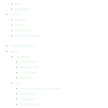
Blog
Bogtrailere
Om os
Kontakt
Presse
Manuskripter
Handelsbetingelser
Sommerbogpakker
Bøger
Letlæsning
Indskolingen
Mellemtrinnet
Udskolingen
Bogkasser
Børn
Små mennesker, store drømme
Billedbøger
Faktabøger
Børneromaner