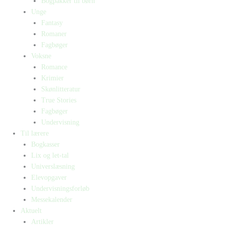
Bogpakker til børn
Unge
Fantasy
Romaner
Fagbøger
Voksne
Romance
Krimier
Skønlitteratur
True Stories
Fagbøger
Undervisning
Til lærere
Bogkasser
Lix og let-tal
Universlæsning
Elevopgaver
Undervisningsforløb
Messekalender
Aktuelt
Artikler