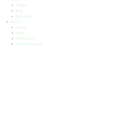
Artikler
Blog
Bogtrailere
Om os
Kontakt
Presse
Manuskripter
Handelsbetingelser
SKIFT TIL ERHVERVSKUNDE