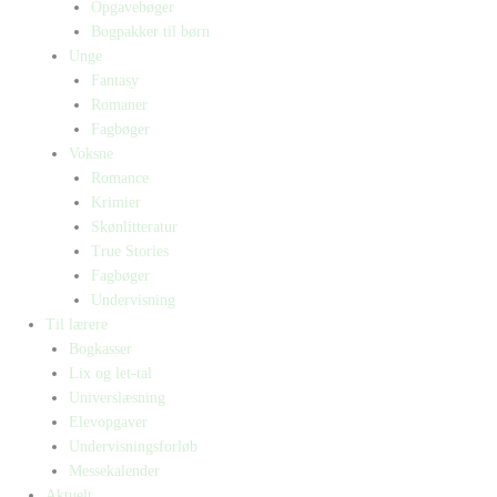
Opgavebøger
Bogpakker til børn
Unge
Fantasy
Romaner
Fagbøger
Voksne
Romance
Krimier
Skønlitteratur
True Stories
Fagbøger
Undervisning
Til lærere
Bogkasser
Lix og let-tal
Universlæsning
Elevopgaver
Undervisningsforløb
Messekalender
Aktuelt