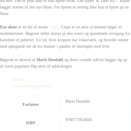
sin mor. Den er pink med et rosa hjerte foran. Ene håber, at Theo fra 7. klasse
lægger mærke til den nye bluse. For hjertet er nemlig ikke kun et hjerte på en
bluse.
Ene alene
er en del af serien
Carpe
. Carpe er en serie af letlæste bøger til
mellemtrinnet. Bøgerne stiller skarpt på den svære og spændende overgang fra
barndom til pubertet. En tid, hvor kroppen har vokseværk, og hovedet tumler
med spørgsmål om alt fra bumser i panden til meningen med livet.
Bøgerne er skrevet af
Marie Duedahl
og deres visuelle udtryk lægger sig op
af vores populære Hip-serie til udskolingen.
Detaljer
Undervisningsmaterialer
Marie Duedahl
Forfatter
9788775924660
ISBN