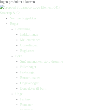
Ingen produkter i kurven
Straarup & Co
Sommerbogpakker
Bøger
Letlæsning
Indskolingen
Mellemtrinnet
Udskolingen
Bogkasser
Børn
Små mennesker, store drømme
Billedbøger
Faktabøger
Børneromaner
Opgavebøger
Bogpakker til børn
Unge
Fantasy
Romaner