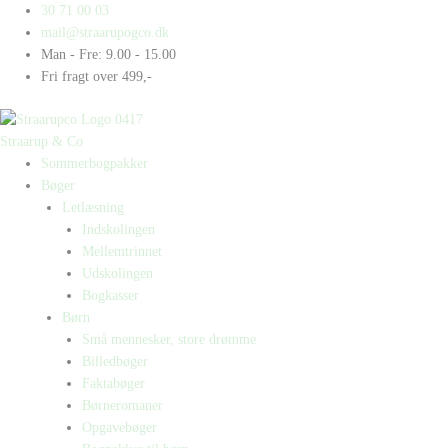
Gå
Products
Products
Ene
30 71 00 03
til
search
search
alene
mail@straarupogco.dk
indholdet
antal
Man - Fre: 9.00 - 15.00
Fri fragt over 499,-
Straarup & Co
Sommerbogpakker
Bøger
Letlæsning
Indskolingen
Mellemtrinnet
Udskolingen
Bogkasser
Børn
Små mennesker, store drømme
Billedbøger
Faktabøger
Børneromaner
Opgavebøger