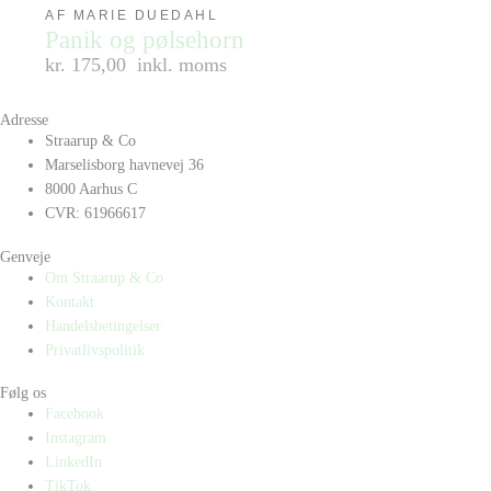
AF MARIE DUEDAHL
Panik og pølsehorn
kr. 175,00
inkl. moms
Adresse
Straarup & Co
Marselisborg havnevej 36
8000 Aarhus C
CVR: 61966617
Genveje
Om Straarup & Co
Kontakt
Handelsbetingelser
Privatlivspolitik
Følg os
Facebook
Instagram
LinkedIn
TikTok