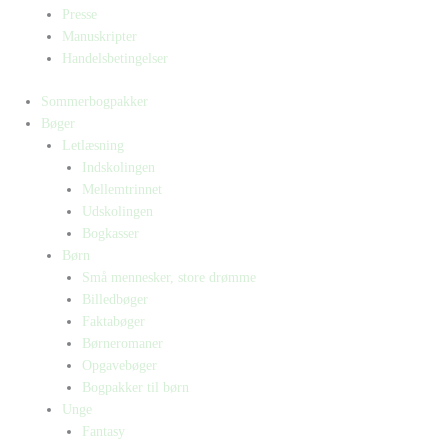
Presse
Manuskripter
Handelsbetingelser
Sommerbogpakker
Bøger
Letlæsning
Indskolingen
Mellemtrinnet
Udskolingen
Bogkasser
Børn
Små mennesker, store drømme
Billedbøger
Faktabøger
Børneromaner
Opgavebøger
Bogpakker til børn
Unge
Fantasy