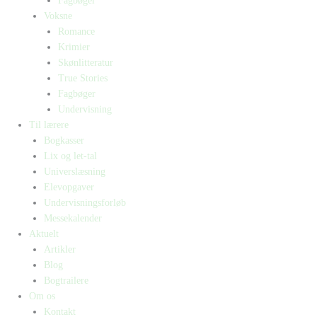
Fagbøger
Voksne
Romance
Krimier
Skønlitteratur
True Stories
Fagbøger
Undervisning
Til lærere
Bogkasser
Lix og let-tal
Universlæsning
Elevopgaver
Undervisningsforløb
Messekalender
Aktuelt
Artikler
Blog
Bogtrailere
Om os
Kontakt