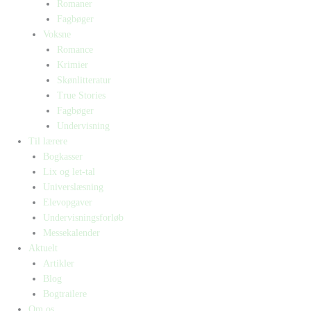
Romaner
Fagbøger
Voksne
Romance
Krimier
Skønlitteratur
True Stories
Fagbøger
Undervisning
Til lærere
Bogkasser
Lix og let-tal
Universlæsning
Elevopgaver
Undervisningsforløb
Messekalender
Aktuelt
Artikler
Blog
Bogtrailere
Om os