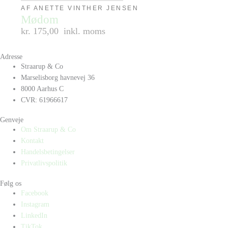
AF ANETTE VINTHER JENSEN
Mødom
kr. 175,00
inkl. moms
Adresse
Straarup & Co
Marselisborg havnevej 36
8000 Aarhus C
CVR: 61966617
Genveje
Om Straarup & Co
Kontakt
Handelsbetingelser
Privatlivspolitik
Følg os
Facebook
Instagram
LinkedIn
TikTok