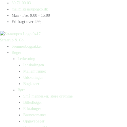
Gå
Products
Products
Birk
30 71 00 03
til
search
search
er
mail@straarupogco.dk
indholdet
Batman
Man - Fre: 9.00 - 15.00
antal
Fri fragt over 499,-
Straarup & Co
Sommerbogpakker
Bøger
Letlæsning
Indskolingen
Mellemtrinnet
Udskolingen
Bogkasser
Børn
Små mennesker, store drømme
Billedbøger
Faktabøger
Børneromaner
Opgavebøger