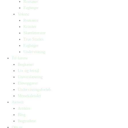
Romaner
Fagbøger
Voksne
Romance
Krimier
Skønlitteratur
True Stories
Fagbøger
Undervisning
Til lærere
Bogkasser
Lix og let-tal
Universlæsning
Elevopgaver
Undervisningsforløb
Messekalender
Aktuelt
Artikler
Blog
Bogtrailere
Om os