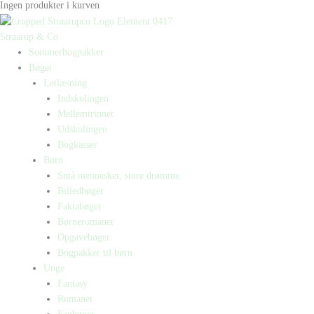
Ingen produkter i kurven
Straarup & Co
Sommerbogpakker
Bøger
Letlæsning
Indskolingen
Mellemtrinnet
Udskolingen
Bogkasser
Børn
Små mennesker, store drømme
Billedbøger
Faktabøger
Børneromaner
Opgavebøger
Bogpakker til børn
Unge
Fantasy
Romaner