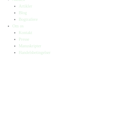
Artikler
Blog
Bogtrailere
Om os
Kontakt
Presse
Manuskripter
Handelsbetingelser
SKIFT TIL ERHVERVSKUNDE