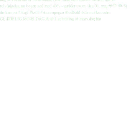
GLÆDELIG MORS DAG 🌸🩷 I anledning af mors dag har