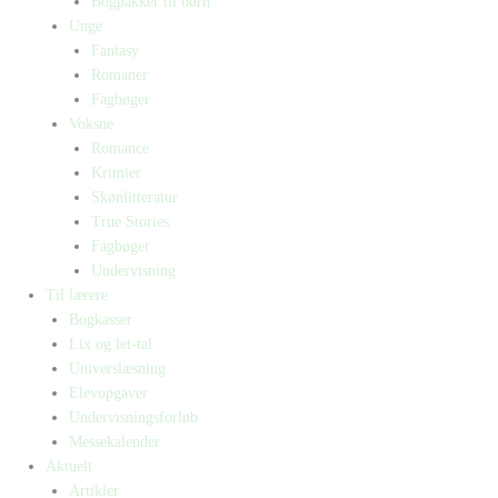
Bogpakker til børn
Unge
Fantasy
Romaner
Fagbøger
Voksne
Romance
Krimier
Skønlitteratur
True Stories
Fagbøger
Undervisning
Til lærere
Bogkasser
Lix og let-tal
Universlæsning
Elevopgaver
Undervisningsforløb
Messekalender
Aktuelt
Artikler