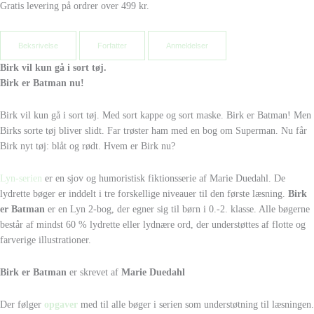
Gratis levering på ordrer over 499 kr.
Beksrivelse
Forfatter
Anmeldelser
Birk vil kun gå i sort tøj.
Birk er Batman nu!
Birk vil kun gå i sort tøj. Med sort kappe og sort maske. Birk er Batman! Men
Birks sorte tøj bliver slidt. Far trøster ham med en bog om Superman. Nu får
Birk nyt tøj: blåt og rødt. Hvem er Birk nu?
Lyn-serien
er en sjov og humoristisk fiktionsserie af Marie Duedahl. De
lydrette bøger er inddelt i tre forskellige niveauer til den første læsning.
Birk
er Batman
er en Lyn 2-bog, der egner sig til børn i 0.-2. klasse. Alle bøgerne
består af mindst 60 % lydrette eller lydnære ord, der understøttes af flotte og
farverige illustrationer.
Birk er Batman
er skrevet af
Marie Duedahl
Der følger
opgaver
med til alle bøger i serien som understøtning til læsningen.