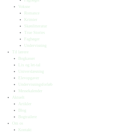
Fagbøger
Voksne
Romance
Krimier
Skønlitteratur
True Stories
Fagbøger
Undervisning
Til lærere
Bogkasser
Lix og let-tal
Universlæsning
Elevopgaver
Undervisningsforløb
Messekalender
Aktuelt
Artikler
Blog
Bogtrailere
Om os
Kontakt