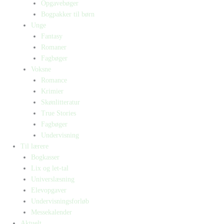
Opgavebøger
Bogpakker til børn
Unge
Fantasy
Romaner
Fagbøger
Voksne
Romance
Krimier
Skønlitteratur
True Stories
Fagbøger
Undervisning
Til lærere
Bogkasser
Lix og let-tal
Universlæsning
Elevopgaver
Undervisningsforløb
Messekalender
Aktuelt