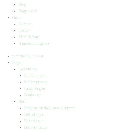
Blog
Bogtrailere
Om os
Kontakt
Presse
Manuskripter
Handelsbetingelser
Sommerbogpakker
Bøger
Letlæsning
Indskolingen
Mellemtrinnet
Udskolingen
Bogkasser
Børn
Små mennesker, store drømme
Billedbøger
Faktabøger
Børneromaner