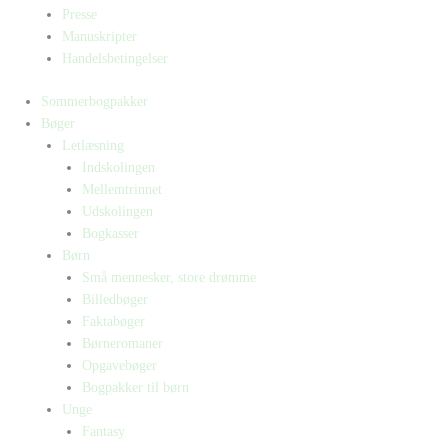
Presse
Manuskripter
Handelsbetingelser
Sommerbogpakker
Bøger
Letlæsning
Indskolingen
Mellemtrinnet
Udskolingen
Bogkasser
Børn
Små mennesker, store drømme
Billedbøger
Faktabøger
Børneromaner
Opgavebøger
Bogpakker til børn
Unge
Fantasy