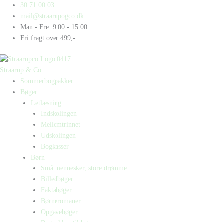
Gå
Products
Products
Let-
30 71 00 03
til
search
search
talskasse
mail@straarupogco.dk
indholdet
10-
Man - Fre: 9.00 - 15.00
12
Fri fragt over 499,-
antal
Straarup & Co
Sommerbogpakker
Bøger
Letlæsning
Indskolingen
Mellemtrinnet
Udskolingen
Bogkasser
Børn
Små mennesker, store drømme
Billedbøger
Faktabøger
Børneromaner
Opgavebøger