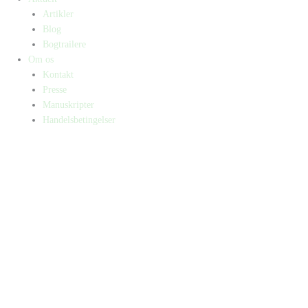
Artikler
Blog
Bogtrailere
Om os
Kontakt
Presse
Manuskripter
Handelsbetingelser
SKIFT TIL ERHVERVSKUNDE