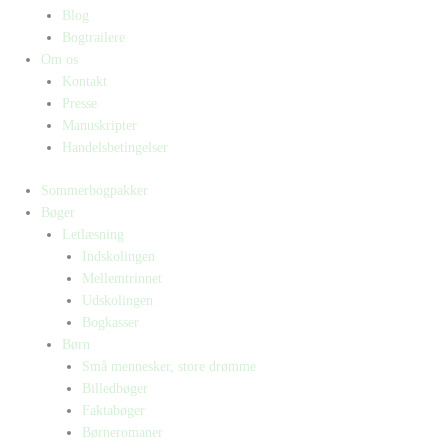
Blog
Bogtrailere
Om os
Kontakt
Presse
Manuskripter
Handelsbetingelser
Sommerbogpakker
Bøger
Letlæsning
Indskolingen
Mellemtrinnet
Udskolingen
Bogkasser
Børn
Små mennesker, store drømme
Billedbøger
Faktabøger
Børneromaner