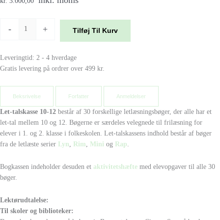
inkl. moms
kr. 3.000,00
-
+
Tilføj Til Kurv
Leveringtid: 2 - 4 hverdage
Gratis levering på ordrer over 499 kr.
Beksrivelse
Forfatter
Anmeldelser
Let-talskasse 10-12
består af 30 forskellige letlæsningsbøger, der alle har et
let-tal mellem 10 og 12. Bøgerne er særdeles velegnede til frilæsning for
elever i 1. og 2. klasse i folkeskolen. Let-talskassens indhold består af bøger
fra de letlæste serier
Lyn
,
Rim
,
Mini
og
Rap
.
Bogkassen indeholder desuden et
aktivitetshæfte
med elevopgaver til alle 30
bøger.
Lektørudtalelse:
Til skoler og biblioteker: