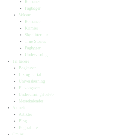
Romaner
Fagbøger
Voksne
Romance
Krimier
Skønlitteratur
True Stories
Fagbøger
Undervisning
Til lærere
Bogkasser
Lix og let-tal
Universlæsning
Elevopgaver
Undervisningsforløb
Messekalender
Aktuelt
Artikler
Blog
Bogtrailere
Om os