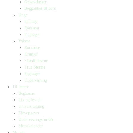
Opgavebøger
Bogpakker til børn
Unge
Fantasy
Romaner
Fagbøger
Voksne
Romance
Krimier
Skønlitteratur
True Stories
Fagbøger
Undervisning
Til lærere
Bogkasser
Lix og let-tal
Universlæsning
Elevopgaver
Undervisningsforløb
Messekalender
Aktuelt