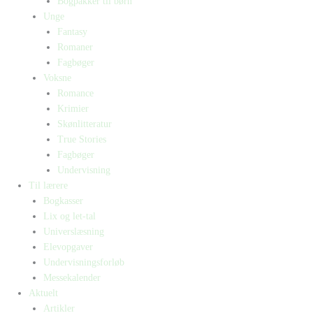
Bogpakker til børn
Unge
Fantasy
Romaner
Fagbøger
Voksne
Romance
Krimier
Skønlitteratur
True Stories
Fagbøger
Undervisning
Til lærere
Bogkasser
Lix og let-tal
Universlæsning
Elevopgaver
Undervisningsforløb
Messekalender
Aktuelt
Artikler