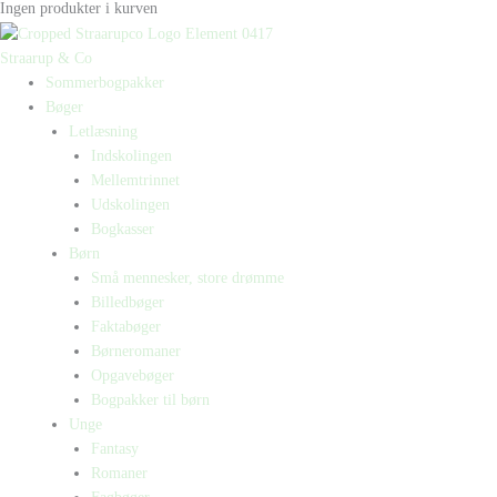
Ingen produkter i kurven
Straarup & Co
Sommerbogpakker
Bøger
Letlæsning
Indskolingen
Mellemtrinnet
Udskolingen
Bogkasser
Børn
Små mennesker, store drømme
Billedbøger
Faktabøger
Børneromaner
Opgavebøger
Bogpakker til børn
Unge
Fantasy
Romaner