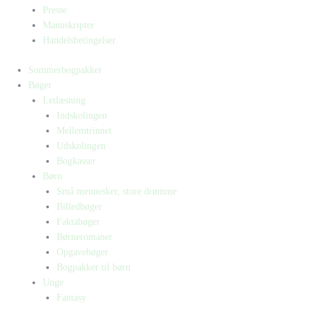
Presse
Manuskripter
Handelsbetingelser
Sommerbogpakker
Bøger
Letlæsning
Indskolingen
Mellemtrinnet
Udskolingen
Bogkasser
Børn
Små mennesker, store drømme
Billedbøger
Faktabøger
Børneromaner
Opgavebøger
Bogpakker til børn
Unge
Fantasy