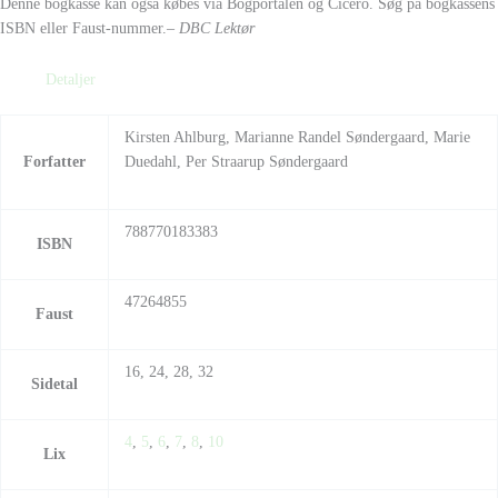
Denne bogkasse kan også købes via Bogportalen og Cicero. Søg på bogkassens
ISBN eller Faust-nummer.
– DBC Lektør
Detaljer
Kirsten Ahlburg, Marianne Randel Søndergaard, Marie
Forfatter
Duedahl, Per Straarup Søndergaard
788770183383
ISBN
47264855
Faust
16, 24, 28, 32
Sidetal
4
,
5
,
6
,
7
,
8
,
10
Lix