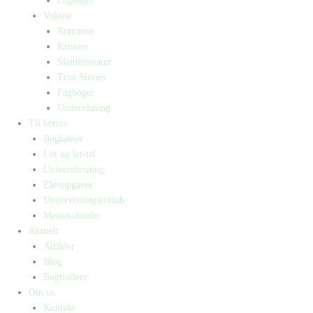
Fagbøger
Voksne
Romance
Krimier
Skønlitteratur
True Stories
Fagbøger
Undervisning
Til lærere
Bogkasser
Lix og let-tal
Universlæsning
Elevopgaver
Undervisningsforløb
Messekalender
Aktuelt
Artikler
Blog
Bogtrailere
Om os
Kontakt