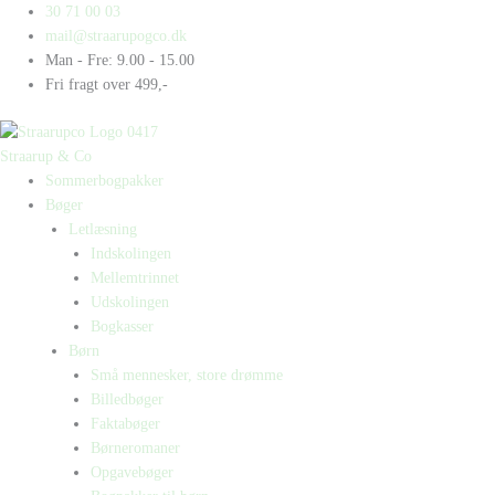
Gå
Products
Products
30 71 00 03
til
search
search
mail@straarupogco.dk
indholdet
Man - Fre: 9.00 - 15.00
Fri fragt over 499,-
Straarup & Co
Sommerbogpakker
Bøger
Letlæsning
Indskolingen
Mellemtrinnet
Udskolingen
Bogkasser
Børn
Små mennesker, store drømme
Billedbøger
Faktabøger
Børneromaner
Opgavebøger