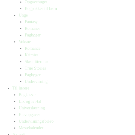
Opgavebøger
Bogpakker til børn
Unge
Fantasy
Romaner
Fagbøger
Voksne
Romance
Krimier
Skønlitteratur
True Stories
Fagbøger
Undervisning
Til lærere
Bogkasser
Lix og let-tal
Universlæsning
Elevopgaver
Undervisningsforløb
Messekalender
Aktuelt