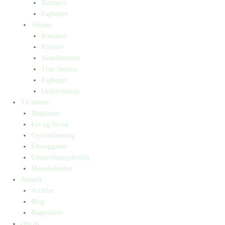
Romaner
Fagbøger
Voksne
Romance
Krimier
Skønlitteratur
True Stories
Fagbøger
Undervisning
Til lærere
Bogkasser
Lix og let-tal
Universlæsning
Elevopgaver
Undervisningsforløb
Messekalender
Aktuelt
Artikler
Blog
Bogtrailere
Om os