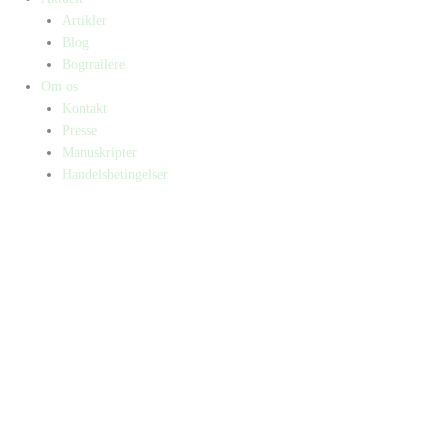
Artikler
Blog
Bogtrailere
Om os
Kontakt
Presse
Manuskripter
Handelsbetingelser
SKIFT TIL ERHVERVSKUNDE