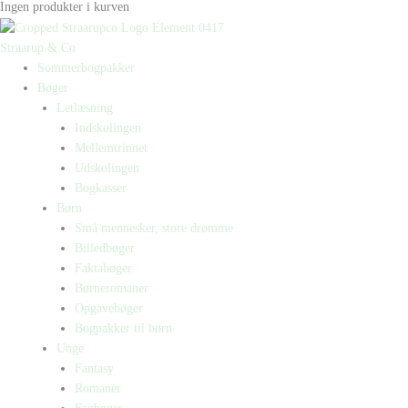
Ingen produkter i kurven
Straarup & Co
Sommerbogpakker
Bøger
Letlæsning
Indskolingen
Mellemtrinnet
Udskolingen
Bogkasser
Børn
Små mennesker, store drømme
Billedbøger
Faktabøger
Børneromaner
Opgavebøger
Bogpakker til børn
Unge
Fantasy
Romaner