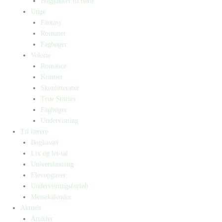
Bogpakker til børn
Unge
Fantasy
Romaner
Fagbøger
Voksne
Romance
Krimier
Skønlitteratur
True Stories
Fagbøger
Undervisning
Til lærere
Bogkasser
Lix og let-tal
Universlæsning
Elevopgaver
Undervisningsforløb
Messekalender
Aktuelt
Artikler