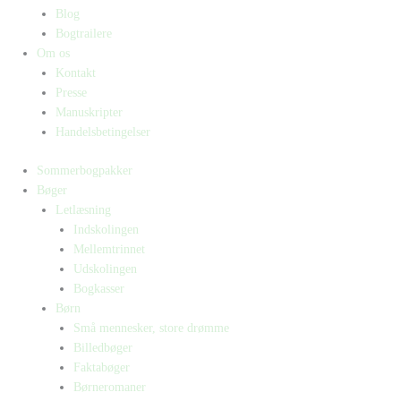
Blog
Bogtrailere
Om os
Kontakt
Presse
Manuskripter
Handelsbetingelser
Sommerbogpakker
Bøger
Letlæsning
Indskolingen
Mellemtrinnet
Udskolingen
Bogkasser
Børn
Små mennesker, store drømme
Billedbøger
Faktabøger
Børneromaner