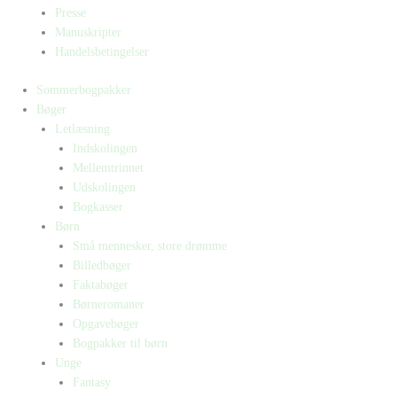
Presse
Manuskripter
Handelsbetingelser
Sommerbogpakker
Bøger
Letlæsning
Indskolingen
Mellemtrinnet
Udskolingen
Bogkasser
Børn
Små mennesker, store drømme
Billedbøger
Faktabøger
Børneromaner
Opgavebøger
Bogpakker til børn
Unge
Fantasy