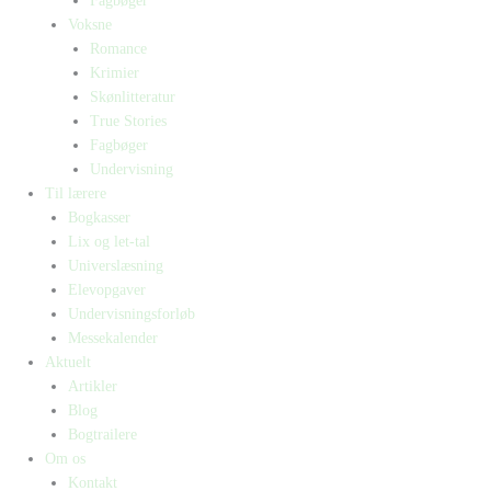
Fagbøger
Voksne
Romance
Krimier
Skønlitteratur
True Stories
Fagbøger
Undervisning
Til lærere
Bogkasser
Lix og let-tal
Universlæsning
Elevopgaver
Undervisningsforløb
Messekalender
Aktuelt
Artikler
Blog
Bogtrailere
Om os
Kontakt