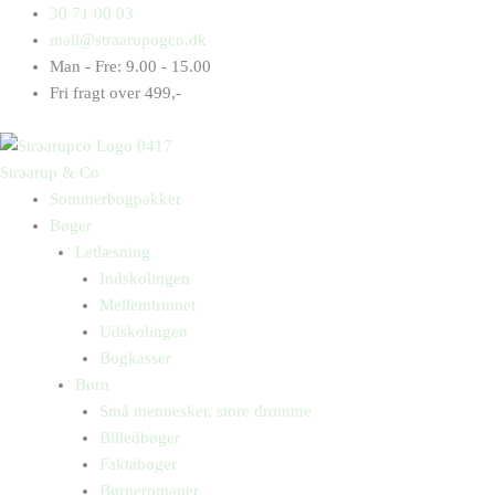
Gå
Products
Products
30 71 00 03
til
search
search
mail@straarupogco.dk
indholdet
Man - Fre: 9.00 - 15.00
Fri fragt over 499,-
Straarup & Co
Sommerbogpakker
Bøger
Letlæsning
Indskolingen
Mellemtrinnet
Udskolingen
Bogkasser
Børn
Små mennesker, store drømme
Billedbøger
Faktabøger
Børneromaner