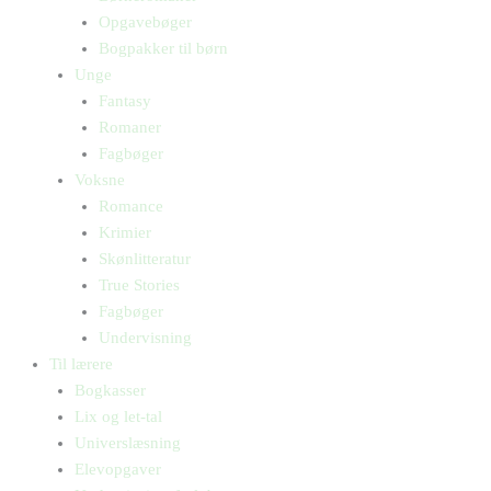
Opgavebøger
Bogpakker til børn
Unge
Fantasy
Romaner
Fagbøger
Voksne
Romance
Krimier
Skønlitteratur
True Stories
Fagbøger
Undervisning
Til lærere
Bogkasser
Lix og let-tal
Universlæsning
Elevopgaver