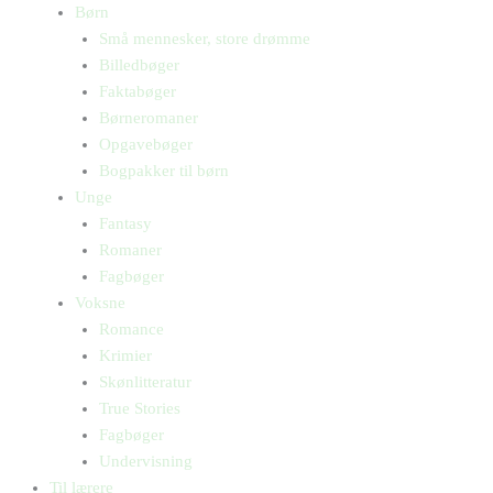
Børn
Små mennesker, store drømme
Billedbøger
Faktabøger
Børneromaner
Opgavebøger
Bogpakker til børn
Unge
Fantasy
Romaner
Fagbøger
Voksne
Romance
Krimier
Skønlitteratur
True Stories
Fagbøger
Undervisning
Til lærere