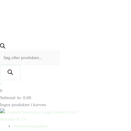
0
0
Subtotal:
kr.
0,00
Ingen produkter i kurven
Straarup & Co
Sommerbogpakker