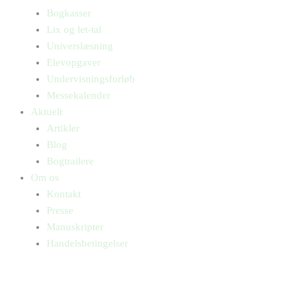
Bogkasser
Lix og let-tal
Universlæsning
Elevopgaver
Undervisningsforløb
Messekalender
Aktuelt
Artikler
Blog
Bogtrailere
Om os
Kontakt
Presse
Manuskripter
Handelsbetingelser
SKIFT TIL ERHVERVSKUNDE