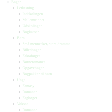
Bøger
Letlæsning
Indskolingen
Mellemtrinnet
Udskolingen
Bogkasser
Børn
Små mennesker, store drømme
Billedbøger
Faktabøger
Børneromaner
Opgavebøger
Bogpakker til børn
Unge
Fantasy
Romaner
Fagbøger
Voksne
Romance