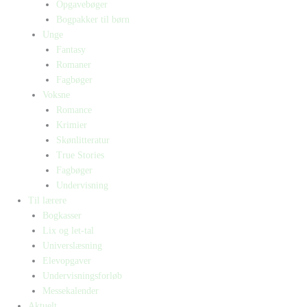
Opgavebøger
Bogpakker til børn
Unge
Fantasy
Romaner
Fagbøger
Voksne
Romance
Krimier
Skønlitteratur
True Stories
Fagbøger
Undervisning
Til lærere
Bogkasser
Lix og let-tal
Universlæsning
Elevopgaver
Undervisningsforløb
Messekalender
Aktuelt