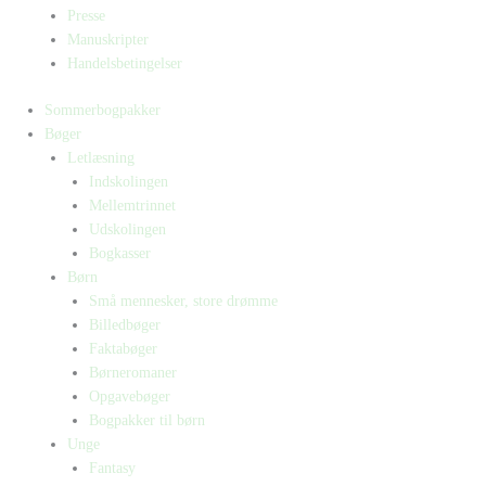
Presse
Manuskripter
Handelsbetingelser
Sommerbogpakker
Bøger
Letlæsning
Indskolingen
Mellemtrinnet
Udskolingen
Bogkasser
Børn
Små mennesker, store drømme
Billedbøger
Faktabøger
Børneromaner
Opgavebøger
Bogpakker til børn
Unge
Fantasy