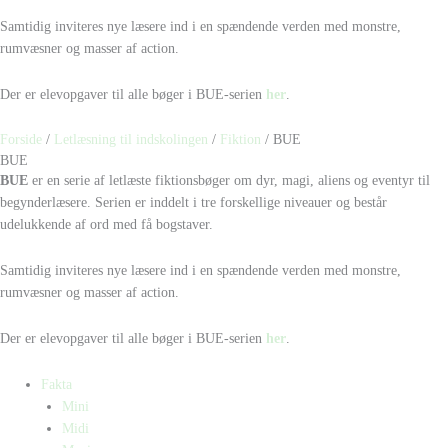
Samtidig inviteres nye læsere ind i en spændende verden med monstre,
rumvæsner og masser af action.
Der er elevopgaver til alle bøger i BUE-serien
her
.
Forside
/
Letlæsning til indskolingen
/
Fiktion
/ BUE
BUE
BUE
er en serie af letlæste fiktionsbøger om dyr, magi, aliens og eventyr til
begynderlæsere. Serien er inddelt i tre forskellige niveauer og består
udelukkende af ord med få bogstaver.
Samtidig inviteres nye læsere ind i en spændende verden med monstre,
rumvæsner og masser af action.
Der er elevopgaver til alle bøger i BUE-serien
her
.
Fakta
Mini
Midi