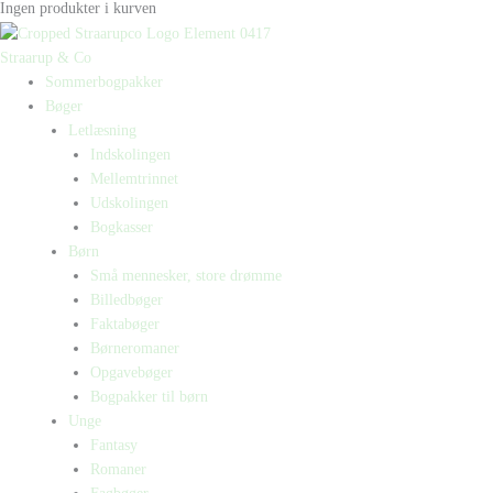
Ingen produkter i kurven
Straarup & Co
Sommerbogpakker
Bøger
Letlæsning
Indskolingen
Mellemtrinnet
Udskolingen
Bogkasser
Børn
Små mennesker, store drømme
Billedbøger
Faktabøger
Børneromaner
Opgavebøger
Bogpakker til børn
Unge
Fantasy
Romaner