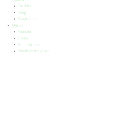
Artikler
Blog
Bogtrailere
Om os
Kontakt
Presse
Manuskripter
Handelsbetingelser
SKIFT TIL ERHVERVSKUNDE