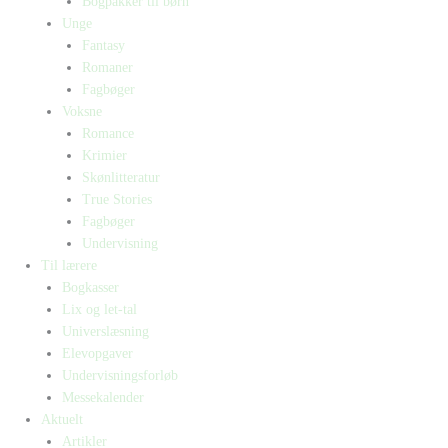
Bogpakker til børn
Unge
Fantasy
Romaner
Fagbøger
Voksne
Romance
Krimier
Skønlitteratur
True Stories
Fagbøger
Undervisning
Til lærere
Bogkasser
Lix og let-tal
Universlæsning
Elevopgaver
Undervisningsforløb
Messekalender
Aktuelt
Artikler