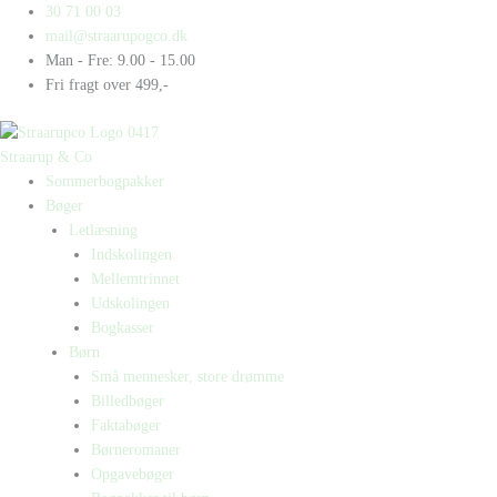
Gå
Products
Products
30 71 00 03
til
search
search
mail@straarupogco.dk
indholdet
Man - Fre: 9.00 - 15.00
Fri fragt over 499,-
Straarup & Co
Sommerbogpakker
Bøger
Letlæsning
Indskolingen
Mellemtrinnet
Udskolingen
Bogkasser
Børn
Små mennesker, store drømme
Billedbøger
Faktabøger
Børneromaner
Opgavebøger