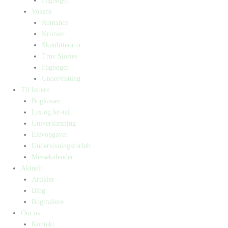
Fagbøger
Voksne
Romance
Krimier
Skønlitteratur
True Stories
Fagbøger
Undervisning
Til lærere
Bogkasser
Lix og let-tal
Universlæsning
Elevopgaver
Undervisningsforløb
Messekalender
Aktuelt
Artikler
Blog
Bogtrailere
Om os
Kontakt