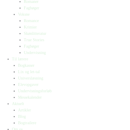
Romaner
Fagbøger
Voksne
Romance
Krimier
Skønlitteratur
True Stories
Fagbøger
Undervisning
Til lærere
Bogkasser
Lix og let-tal
Universlæsning
Elevopgaver
Undervisningsforløb
Messekalender
Aktuelt
Artikler
Blog
Bogtrailere
Om os