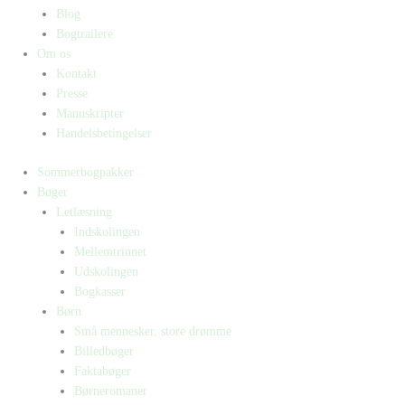
Blog
Bogtrailere
Om os
Kontakt
Presse
Manuskripter
Handelsbetingelser
Sommerbogpakker
Bøger
Letlæsning
Indskolingen
Mellemtrinnet
Udskolingen
Bogkasser
Børn
Små mennesker, store drømme
Billedbøger
Faktabøger
Børneromaner