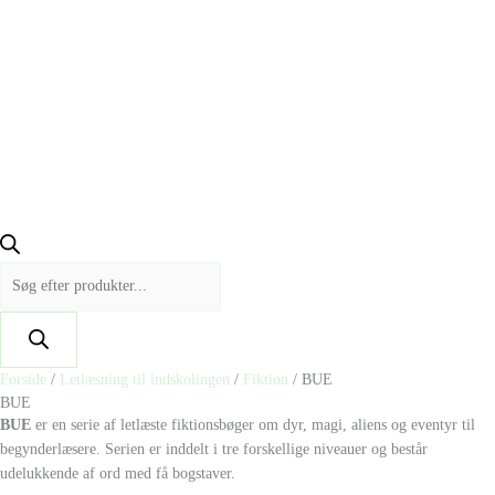
Forside
/
Letlæsning til indskolingen
/
Fiktion
/ BUE
BUE
BUE
er en serie af letlæste fiktionsbøger om dyr, magi, aliens og eventyr til
begynderlæsere. Serien er inddelt i tre forskellige niveauer og består
udelukkende af ord med få bogstaver.