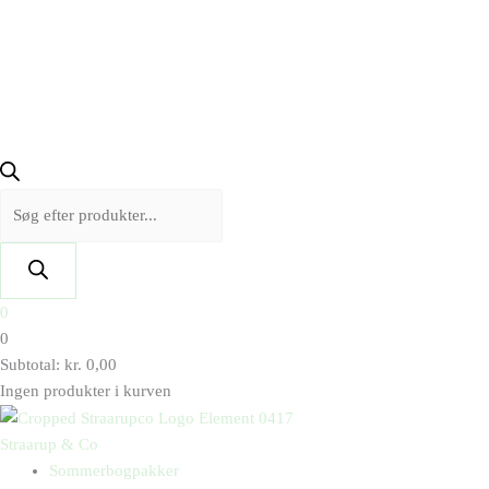
0
0
Subtotal:
kr.
0,00
Ingen produkter i kurven
Straarup & Co
Sommerbogpakker