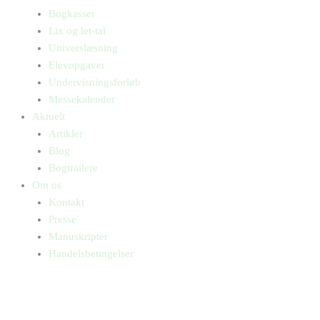
Bogkasser
Lix og let-tal
Universlæsning
Elevopgaver
Undervisningsforløb
Messekalender
Aktuelt
Artikler
Blog
Bogtrailere
Om os
Kontakt
Presse
Manuskripter
Handelsbetingelser
SKIFT TIL ERHVERVSKUNDE