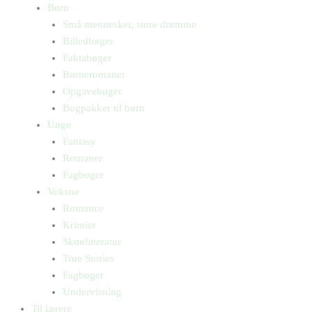
Børn
Små mennesker, store drømme
Billedbøger
Faktabøger
Børneromaner
Opgavebøger
Bogpakker til børn
Unge
Fantasy
Romaner
Fagbøger
Voksne
Romance
Krimier
Skønlitteratur
True Stories
Fagbøger
Undervisning
Til lærere