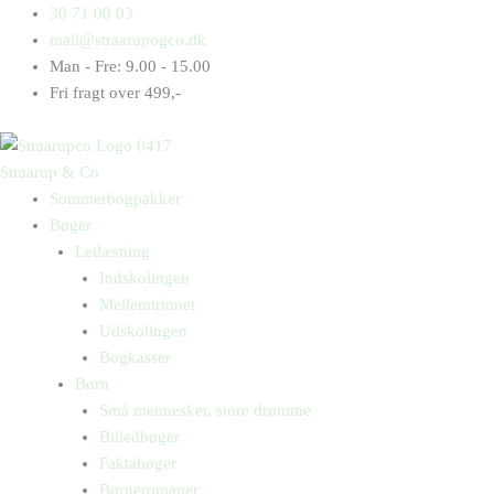
Gå
Products
Products
En
30 71 00 03
til
search
search
syg
mail@straarupogco.dk
indholdet
kat
Man - Fre: 9.00 - 15.00
antal
Fri fragt over 499,-
Straarup & Co
Sommerbogpakker
Bøger
Letlæsning
Indskolingen
Mellemtrinnet
Udskolingen
Bogkasser
Børn
Små mennesker, store drømme
Billedbøger
Faktabøger
Børneromaner