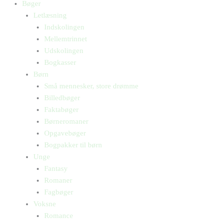
Bøger
Letlæsning
Indskolingen
Mellemtrinnet
Udskolingen
Bogkasser
Børn
Små mennesker, store drømme
Billedbøger
Faktabøger
Børneromaner
Opgavebøger
Bogpakker til børn
Unge
Fantasy
Romaner
Fagbøger
Voksne
Romance