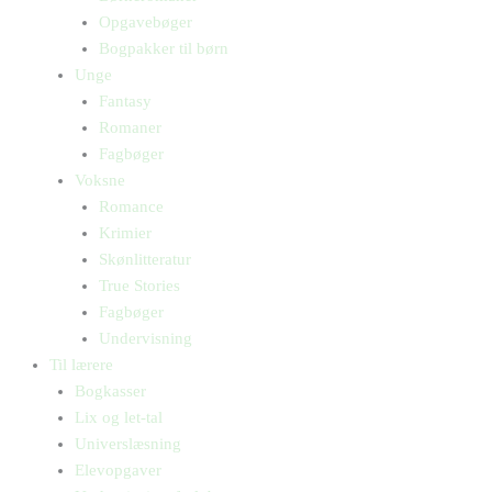
Opgavebøger
Bogpakker til børn
Unge
Fantasy
Romaner
Fagbøger
Voksne
Romance
Krimier
Skønlitteratur
True Stories
Fagbøger
Undervisning
Til lærere
Bogkasser
Lix og let-tal
Universlæsning
Elevopgaver