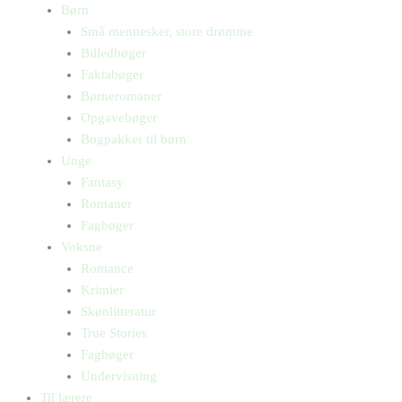
Børn
Små mennesker, store drømme
Billedbøger
Faktabøger
Børneromaner
Opgavebøger
Bogpakker til børn
Unge
Fantasy
Romaner
Fagbøger
Voksne
Romance
Krimier
Skønlitteratur
True Stories
Fagbøger
Undervisning
Til lærere