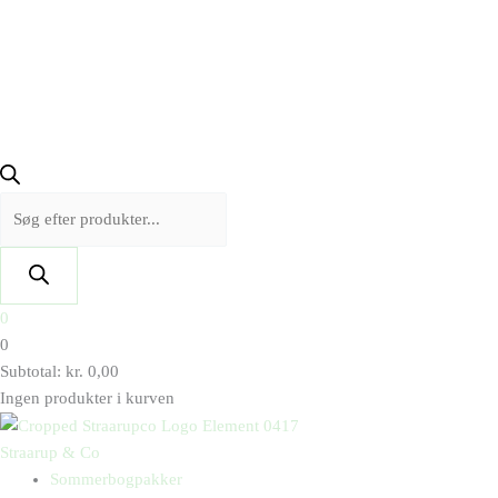
0
0
Subtotal:
kr.
0,00
Ingen produkter i kurven
Straarup & Co
Sommerbogpakker