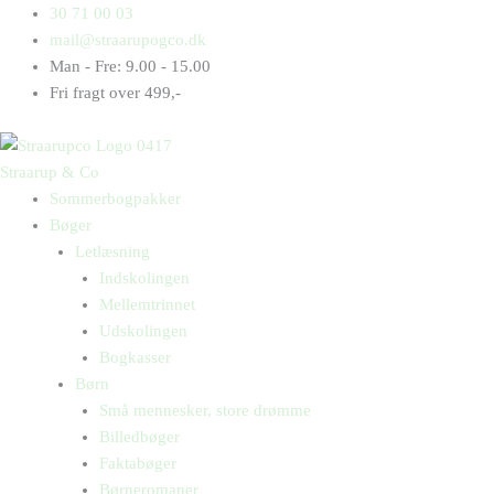
Gå
Products
Products
En
30 71 00 03
til
search
search
klam
mail@straarupogco.dk
indholdet
sø
Man - Fre: 9.00 - 15.00
antal
Fri fragt over 499,-
Straarup & Co
Sommerbogpakker
Bøger
Letlæsning
Indskolingen
Mellemtrinnet
Udskolingen
Bogkasser
Børn
Små mennesker, store drømme
Billedbøger
Faktabøger
Børneromaner