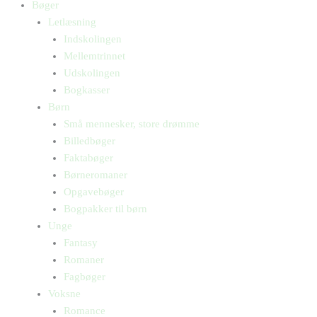
Bøger
Letlæsning
Indskolingen
Mellemtrinnet
Udskolingen
Bogkasser
Børn
Små mennesker, store drømme
Billedbøger
Faktabøger
Børneromaner
Opgavebøger
Bogpakker til børn
Unge
Fantasy
Romaner
Fagbøger
Voksne
Romance