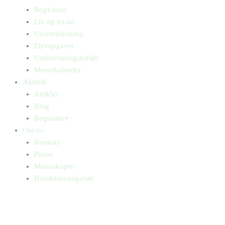
Bogkasser
Lix og let-tal
Universlæsning
Elevopgaver
Undervisningsforløb
Messekalender
Aktuelt
Artikler
Blog
Bogtrailere
Om os
Kontakt
Presse
Manuskripter
Handelsbetingelser
SKIFT TIL ERHVERVSKUNDE