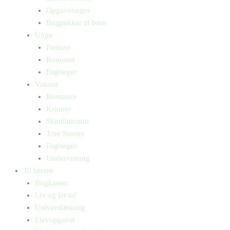
Opgavebøger
Bogpakker til børn
Unge
Fantasy
Romaner
Fagbøger
Voksne
Romance
Krimier
Skønlitteratur
True Stories
Fagbøger
Undervisning
Til lærere
Bogkasser
Lix og let-tal
Universlæsning
Elevopgaver