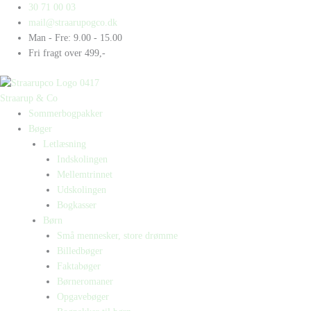
Gå
Products
Products
Red
30 71 00 03
til
search
search
den
mail@straarupogco.dk
indholdet
ræv
Man - Fre: 9.00 - 15.00
antal
Fri fragt over 499,-
Straarup & Co
Sommerbogpakker
Bøger
Letlæsning
Indskolingen
Mellemtrinnet
Udskolingen
Bogkasser
Børn
Små mennesker, store drømme
Billedbøger
Faktabøger
Børneromaner
Opgavebøger