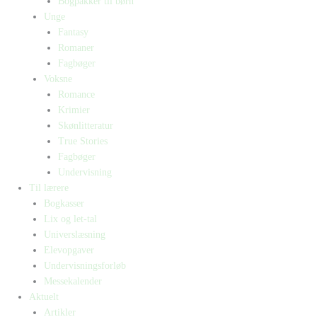
Bogpakker til børn
Unge
Fantasy
Romaner
Fagbøger
Voksne
Romance
Krimier
Skønlitteratur
True Stories
Fagbøger
Undervisning
Til lærere
Bogkasser
Lix og let-tal
Universlæsning
Elevopgaver
Undervisningsforløb
Messekalender
Aktuelt
Artikler