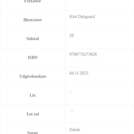
Forfatter
Kim Dalsgaard
Illustrator
28
Sidetal
9788776273828
ISBN
04.11.2025
Udgivelsesdato
4
Lix
10
Let-tal
Dansk
Sprog