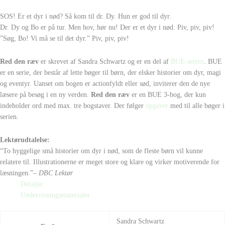
SOS! Er et dyr i nød? Så kom til dr. Dy. Hun er god til dyr.
Dr. Dy og Bo er på tur. Men hov, hør nu! Der er et dyr i nød. Piv, piv, piv!
”Søg, Bo! Vi må se til det dyr.” Piv, piv, piv!
Red den ræv
er skrevet af Sandra Schwartz og er en del af
BUE-serien
. BUE
er en serie, der består af lette bøger til børn, der elsker historier om dyr, magi
og eventyr. Uanset om bogen er actionfyldt eller sød, inviterer den de nye
læsere på besøg i en ny verden.
Red den ræv
er en BUE 3-bog, der kun
indeholder ord med max. tre bogstaver. Der følger
opgaver
med til alle bøger i
serien.
Lektørudtalelse:
“To hyggelige små historier om dyr i nød, som de fleste børn vil kunne
relatere til. Illustrationerne er meget store og klare og virker motiverende for
læsningen.”
– DBC Lektør
Detaljer
Undervisningsmaterialer
Sandra Schwartz