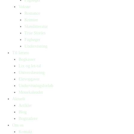
Fagbøger
Voksne
Romance
Krimier
Skønlitteratur
True Stories
Fagbøger
Undervisning
Til lærere
Bogkasser
Lix og let-tal
Universlæsning
Elevopgaver
Undervisningsforløb
Messekalender
Aktuelt
Artikler
Blog
Bogtrailere
Om os
Kontakt