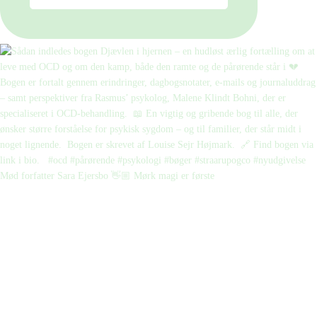
Mød forfatter Sara Ejersbo 👋🏼 Mørk magi er første