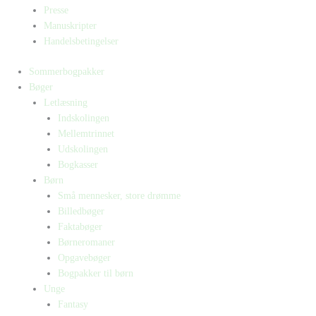
Presse
Manuskripter
Handelsbetingelser
Sommerbogpakker
Bøger
Letlæsning
Indskolingen
Mellemtrinnet
Udskolingen
Bogkasser
Børn
Små mennesker, store drømme
Billedbøger
Faktabøger
Børneromaner
Opgavebøger
Bogpakker til børn
Unge
Fantasy