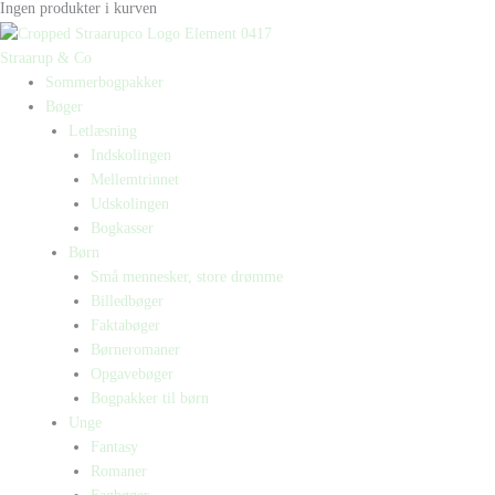
Ingen produkter i kurven
Straarup & Co
Sommerbogpakker
Bøger
Letlæsning
Indskolingen
Mellemtrinnet
Udskolingen
Bogkasser
Børn
Små mennesker, store drømme
Billedbøger
Faktabøger
Børneromaner
Opgavebøger
Bogpakker til børn
Unge
Fantasy
Romaner