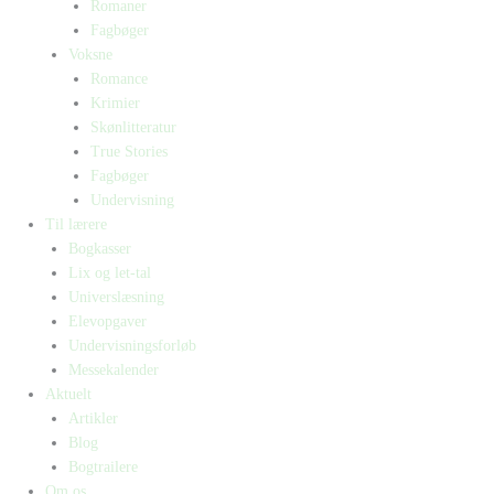
Romaner
Fagbøger
Voksne
Romance
Krimier
Skønlitteratur
True Stories
Fagbøger
Undervisning
Til lærere
Bogkasser
Lix og let-tal
Universlæsning
Elevopgaver
Undervisningsforløb
Messekalender
Aktuelt
Artikler
Blog
Bogtrailere
Om os