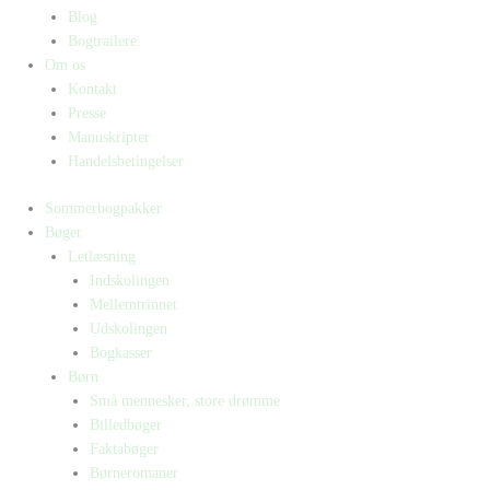
Blog
Bogtrailere
Om os
Kontakt
Presse
Manuskripter
Handelsbetingelser
Sommerbogpakker
Bøger
Letlæsning
Indskolingen
Mellemtrinnet
Udskolingen
Bogkasser
Børn
Små mennesker, store drømme
Billedbøger
Faktabøger
Børneromaner