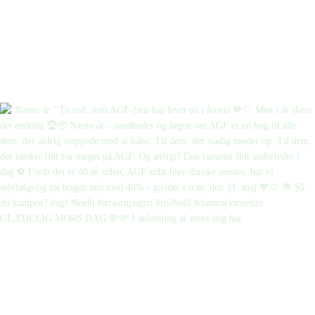
GLÆDELIG MORS DAG 🌸🩷 I anledning af mors dag har