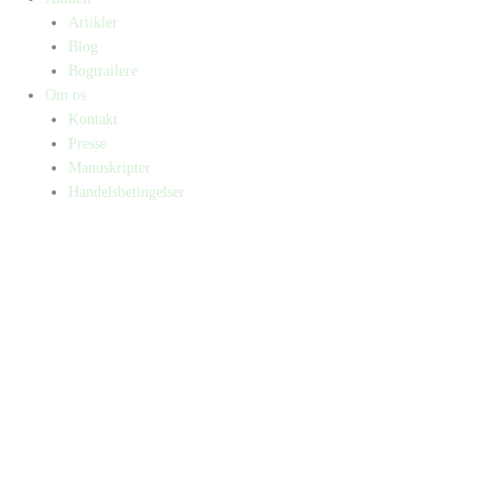
Artikler
Blog
Bogtrailere
Om os
Kontakt
Presse
Manuskripter
Handelsbetingelser
SKIFT TIL ERHVERVSKUNDE