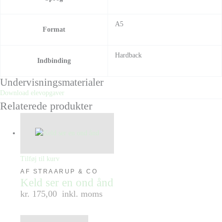
A5
Format
Hardback
Indbinding
Undervisningsmaterialer
Download elevopgaver
Relaterede produkter
Tilføj til kurv
AF STRAARUP & CO
Keld ser en ond ånd
kr. 175,00
inkl. moms