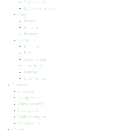
Opgavebøger
Bogpakker til børn
Unge
Fantasy
Romaner
Fagbøger
Voksne
Romance
Krimier
Skønlitteratur
True Stories
Fagbøger
Undervisning
Til lærere
Bogkasser
Lix og let-tal
Universlæsning
Elevopgaver
Undervisningsforløb
Messekalender
Aktuelt