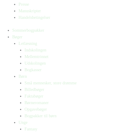
Presse
Manuskripter
Handelsbetingelser
Sommerbogpakker
Bøger
Letlæsning
Indskolingen
Mellemtrinnet
Udskolingen
Bogkasser
Børn
Små mennesker, store drømme
Billedbøger
Faktabøger
Børneromaner
Opgavebøger
Bogpakker til børn
Unge
Fantasy