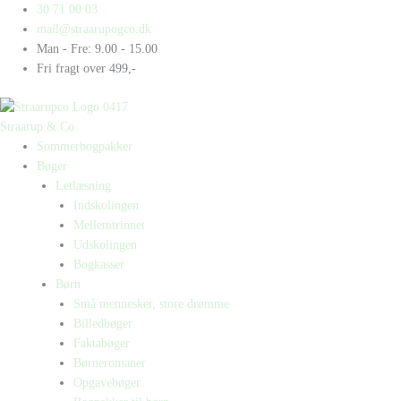
Gå
Products
Products
30 71 00 03
til
search
search
mail@straarupogco.dk
indholdet
Man - Fre: 9.00 - 15.00
Fri fragt over 499,-
Straarup & Co
Sommerbogpakker
Bøger
Letlæsning
Indskolingen
Mellemtrinnet
Udskolingen
Bogkasser
Børn
Små mennesker, store drømme
Billedbøger
Faktabøger
Børneromaner
Opgavebøger