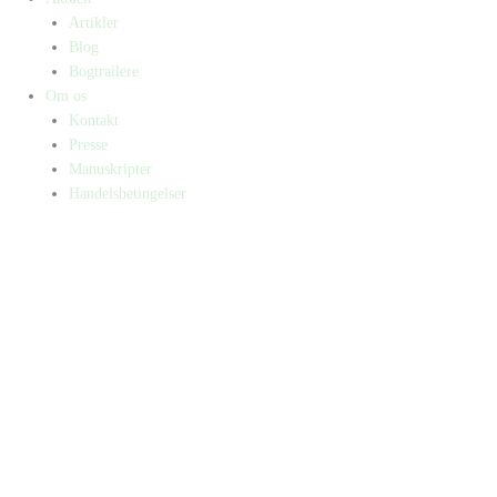
Artikler
Blog
Bogtrailere
Om os
Kontakt
Presse
Manuskripter
Handelsbetingelser
SKIFT TIL ERHVERVSKUNDE