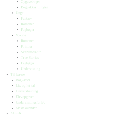
Opgavebøger
Bogpakker til børn
Unge
Fantasy
Romaner
Fagbøger
Voksne
Romance
Krimier
Skønlitteratur
True Stories
Fagbøger
Undervisning
Til lærere
Bogkasser
Lix og let-tal
Universlæsning
Elevopgaver
Undervisningsforløb
Messekalender
Aktuelt