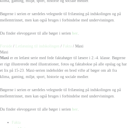
klima, gaming, miljø, sport, historie og sociale medier.
Bøgerne i serien er særdeles velegnede til frilæsning på indskolingen og på
mellemtrinnet, men kan også bruges i forbindelse med undervisningen.
Du finder elevopgaver til alle bøger i serien
her
.
Forside
/
Letlæsning til indskolingen
/
Fakta
/ Maxi
Maxi
Maxi
er en letlæst serie med fede faktabøger til læsere i 2.-4. klasse. Bøgerne
er rigt illustrerede med illustrationer, fotos og faktabokse på alle opslag og har
et lix på 15-23. Maxi-serien indeholder en bred vifte af bøger om alt fra
klima, gaming, miljø, sport, historie og sociale medier.
Bøgerne i serien er særdeles velegnede til frilæsning på indskolingen og på
mellemtrinnet, men kan også bruges i forbindelse med undervisningen.
Du finder elevopgaver til alle bøger i serien
her
.
Fakta