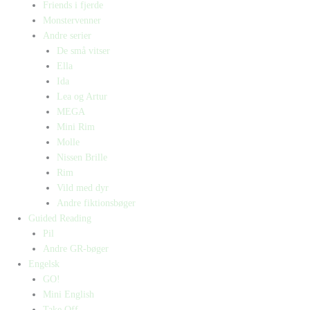
Friends i fjerde
Monstervenner
Andre serier
De små vitser
Ella
Ida
Lea og Artur
MEGA
Mini Rim
Molle
Nissen Brille
Rim
Vild med dyr
Andre fiktionsbøger
Guided Reading
Pil
Andre GR-bøger
Engelsk
GO!
Mini English
Take Off