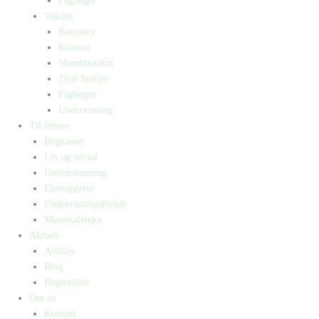
Fagbøger
Voksne
Romance
Krimier
Skønlitteratur
True Stories
Fagbøger
Undervisning
Til lærere
Bogkasser
Lix og let-tal
Universlæsning
Elevopgaver
Undervisningsforløb
Messekalender
Aktuelt
Artikler
Blog
Bogtrailere
Om os
Kontakt