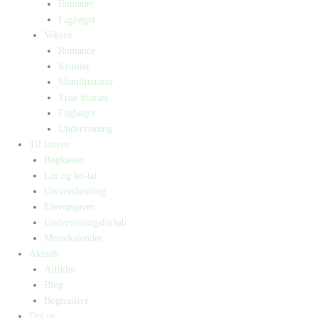
Romaner
Fagbøger
Voksne
Romance
Krimier
Skønlitteratur
True Stories
Fagbøger
Undervisning
Til lærere
Bogkasser
Lix og let-tal
Universlæsning
Elevopgaver
Undervisningsforløb
Messekalender
Aktuelt
Artikler
Blog
Bogtrailere
Om os