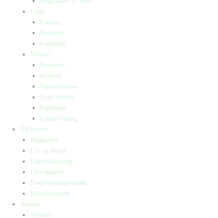
Bogpakker til børn
Unge
Fantasy
Romaner
Fagbøger
Voksne
Romance
Krimier
Skønlitteratur
True Stories
Fagbøger
Undervisning
Til lærere
Bogkasser
Lix og let-tal
Universlæsning
Elevopgaver
Undervisningsforløb
Messekalender
Aktuelt
Artikler