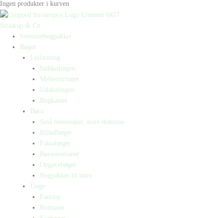
Ingen produkter i kurven
Straarup & Co
Sommerbogpakker
Bøger
Letlæsning
Indskolingen
Mellemtrinnet
Udskolingen
Bogkasser
Børn
Små mennesker, store drømme
Billedbøger
Faktabøger
Børneromaner
Opgavebøger
Bogpakker til børn
Unge
Fantasy
Romaner