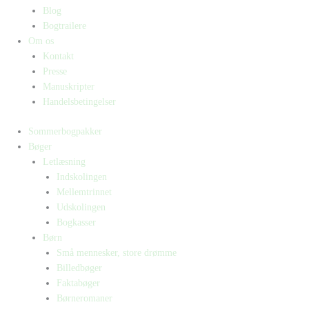
Blog
Bogtrailere
Om os
Kontakt
Presse
Manuskripter
Handelsbetingelser
Sommerbogpakker
Bøger
Letlæsning
Indskolingen
Mellemtrinnet
Udskolingen
Bogkasser
Børn
Små mennesker, store drømme
Billedbøger
Faktabøger
Børneromaner