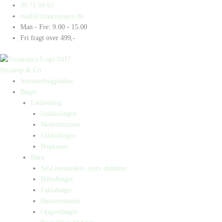
Gå
Products
Products
Vinicius
30 71 00 03
til
search
search
Junior
mail@straarupogco.dk
indholdet
antal
Man - Fre: 9.00 - 15.00
Fri fragt over 499,-
Straarup & Co
Sommerbogpakker
Bøger
Letlæsning
Indskolingen
Mellemtrinnet
Udskolingen
Bogkasser
Børn
Små mennesker, store drømme
Billedbøger
Faktabøger
Børneromaner
Opgavebøger