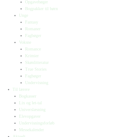
Opgavebøger
Bogpakker til børn
Unge
Fantasy
Romaner
Fagbøger
Voksne
Romance
Krimier
Skønlitteratur
True Stories
Fagbøger
Undervisning
Til lærere
Bogkasser
Lix og let-tal
Universlæsning
Elevopgaver
Undervisningsforløb
Messekalender
Aktuelt