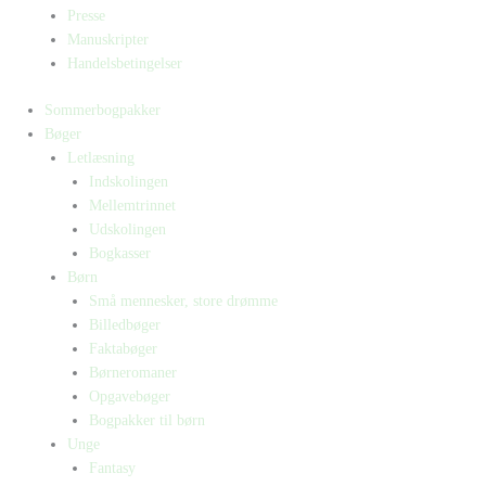
Presse
Manuskripter
Handelsbetingelser
Sommerbogpakker
Bøger
Letlæsning
Indskolingen
Mellemtrinnet
Udskolingen
Bogkasser
Børn
Små mennesker, store drømme
Billedbøger
Faktabøger
Børneromaner
Opgavebøger
Bogpakker til børn
Unge
Fantasy