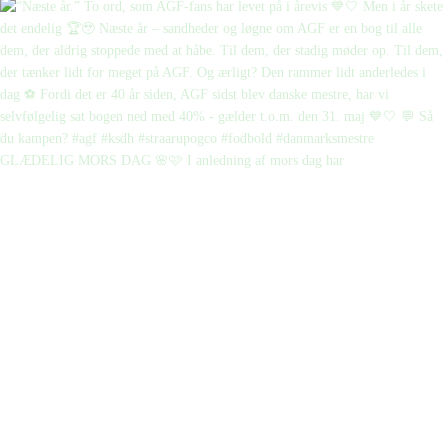
GLÆDELIG MORS DAG 🌸🩷 I anledning af mors dag har