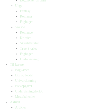
Bogpakker til børn
Unge
Fantasy
Romaner
Fagbøger
Voksne
Romance
Krimier
Skønlitteratur
True Stories
Fagbøger
Undervisning
Til lærere
Bogkasser
Lix og let-tal
Universlæsning
Elevopgaver
Undervisningsforløb
Messekalender
Aktuelt
Artikler