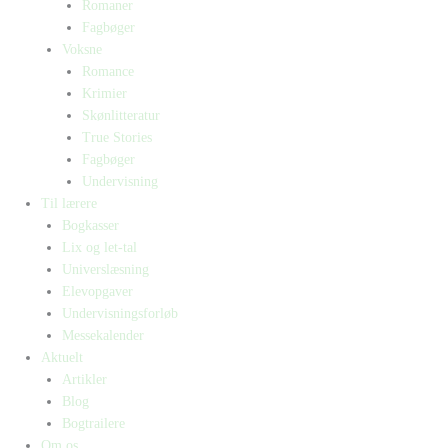
Romaner
Fagbøger
Voksne
Romance
Krimier
Skønlitteratur
True Stories
Fagbøger
Undervisning
Til lærere
Bogkasser
Lix og let-tal
Universlæsning
Elevopgaver
Undervisningsforløb
Messekalender
Aktuelt
Artikler
Blog
Bogtrailere
Om os