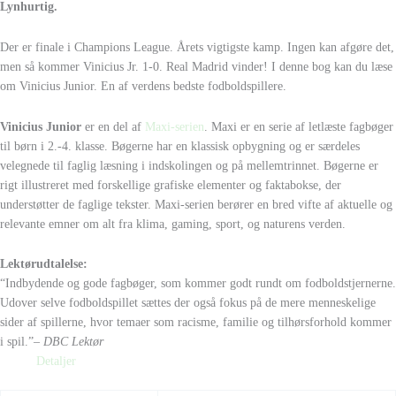
Lynhurtig.
Der er finale i Champions League. Årets vigtigste kamp. Ingen kan afgøre det,
men så kommer Vinicius Jr. 1-0. Real Madrid vinder! I denne bog kan du læse
om Vinicius Junior. En af verdens bedste fodboldspillere.
Vinicius Junior
er en del af
Maxi-serien
. Maxi er en serie af letlæste fagbøger
til børn i 2.-4. klasse. Bøgerne har en klassisk opbygning og er særdeles
velegnede til faglig læsning i indskolingen og på mellemtrinnet. Bøgerne er
rigt illustreret med forskellige grafiske elementer og faktabokse, der
understøtter de faglige tekster. Maxi-serien berører en bred vifte af aktuelle og
relevante emner om alt fra klima, gaming, sport, og naturens verden.
Lektørudtalelse:
“Indbydende og gode fagbøger, som kommer godt rundt om fodboldstjernerne.
Udover selve fodboldspillet sættes der også fokus på de mere menneskelige
sider af spillerne, hvor temaer som racisme, familie og tilhørsforhold kommer
i spil.”
– DBC Lektør
Detaljer