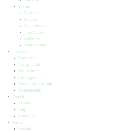
Fagbøger
Voksne
Romance
Krimier
Skønlitteratur
True Stories
Fagbøger
Undervisning
Til lærere
Bogkasser
Lix og let-tal
Universlæsning
Elevopgaver
Undervisningsforløb
Messekalender
Aktuelt
Artikler
Blog
Bogtrailere
Om os
Kontakt