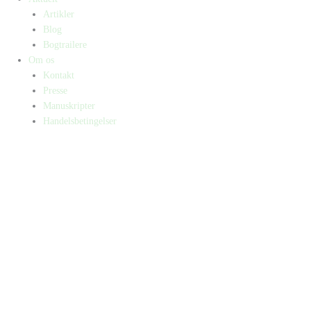
Artikler
Blog
Bogtrailere
Om os
Kontakt
Presse
Manuskripter
Handelsbetingelser
SKIFT TIL ERHVERVSKUNDE