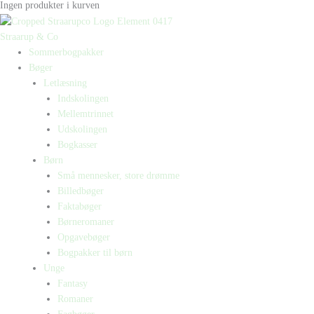
Ingen produkter i kurven
Straarup & Co
Sommerbogpakker
Bøger
Letlæsning
Indskolingen
Mellemtrinnet
Udskolingen
Bogkasser
Børn
Små mennesker, store drømme
Billedbøger
Faktabøger
Børneromaner
Opgavebøger
Bogpakker til børn
Unge
Fantasy
Romaner