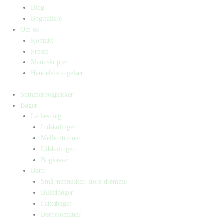
Blog
Bogtrailere
Om os
Kontakt
Presse
Manuskripter
Handelsbetingelser
Sommerbogpakker
Bøger
Letlæsning
Indskolingen
Mellemtrinnet
Udskolingen
Bogkasser
Børn
Små mennesker, store drømme
Billedbøger
Faktabøger
Børneromaner