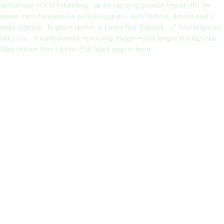
Mød forfatter Sara Ejersbo 👋🏼 Mørk magi er første