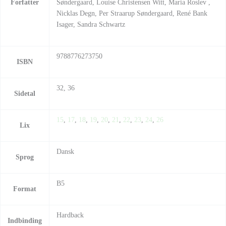
Forfatter
Søndergaard, Louise Christensen Witt, Maria Roslev ,
Nicklas Degn, Per Straarup Søndergaard, René Bank
Isager, Sandra Schwartz
9788776273750
ISBN
32, 36
Sidetal
15
,
17
,
18
,
19
,
20
,
21
,
22
,
23
,
24
,
26
Lix
Dansk
Sprog
B5
Format
Hardback
Indbinding