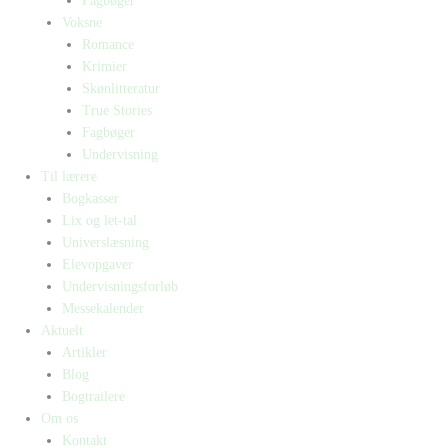
Fagbøger
Voksne
Romance
Krimier
Skønlitteratur
True Stories
Fagbøger
Undervisning
Til lærere
Bogkasser
Lix og let-tal
Universlæsning
Elevopgaver
Undervisningsforløb
Messekalender
Aktuelt
Artikler
Blog
Bogtrailere
Om os
Kontakt