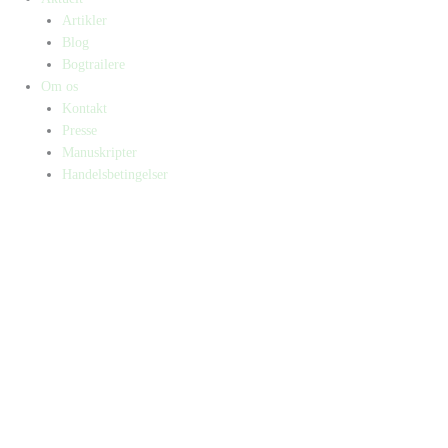
Artikler
Blog
Bogtrailere
Om os
Kontakt
Presse
Manuskripter
Handelsbetingelser
SKIFT TIL ERHVERVSKUNDE