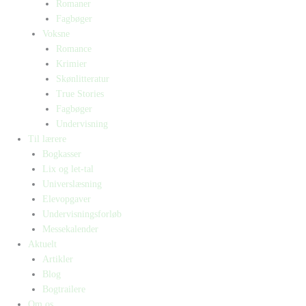
Romaner
Fagbøger
Voksne
Romance
Krimier
Skønlitteratur
True Stories
Fagbøger
Undervisning
Til lærere
Bogkasser
Lix og let-tal
Universlæsning
Elevopgaver
Undervisningsforløb
Messekalender
Aktuelt
Artikler
Blog
Bogtrailere
Om os