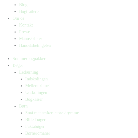
Blog
Bogtrailere
Om os
Kontakt
Presse
Manuskripter
Handelsbetingelser
Sommerbogpakker
Bøger
Letlæsning
Indskolingen
Mellemtrinnet
Udskolingen
Bogkasser
Børn
Små mennesker, store drømme
Billedbøger
Faktabøger
Børneromaner