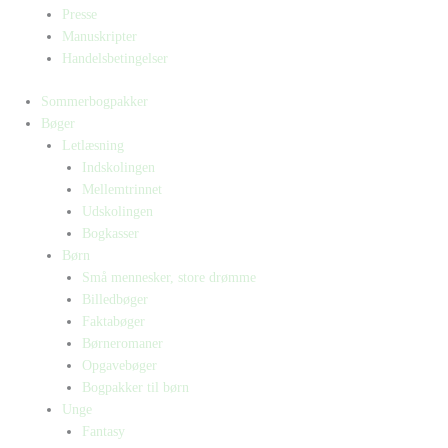
Presse
Manuskripter
Handelsbetingelser
Sommerbogpakker
Bøger
Letlæsning
Indskolingen
Mellemtrinnet
Udskolingen
Bogkasser
Børn
Små mennesker, store drømme
Billedbøger
Faktabøger
Børneromaner
Opgavebøger
Bogpakker til børn
Unge
Fantasy