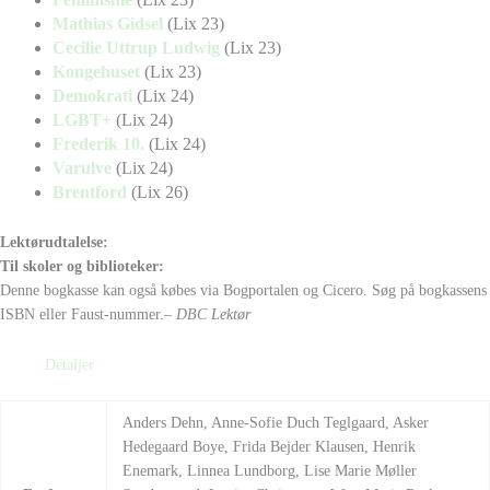
Mathias Gidsel
(Lix 23)
Cecilie Uttrup Ludwig
(Lix 23)
Kongehuset
(Lix 23)
Demokrati
(Lix 24)
LGBT+
(Lix 24)
Frederik 10.
(Lix 24)
Varulve
(Lix 24)
Brentford
(Lix 26)
Lektørudtalelse:
Til skoler og biblioteker:
Denne bogkasse kan også købes via Bogportalen og Cicero. Søg på bogkassens
ISBN eller Faust-nummer.
– DBC Lektør
Detaljer
Anders Dehn, Anne-Sofie Duch Teglgaard, Asker
Hedegaard Boye, Frida Bejder Klausen, Henrik
Enemark, Linnea Lundborg, Lise Marie Møller