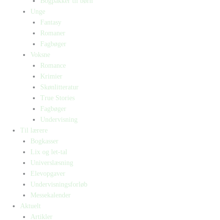
Bogpakker til børn
Unge
Fantasy
Romaner
Fagbøger
Voksne
Romance
Krimier
Skønlitteratur
True Stories
Fagbøger
Undervisning
Til lærere
Bogkasser
Lix og let-tal
Universlæsning
Elevopgaver
Undervisningsforløb
Messekalender
Aktuelt
Artikler