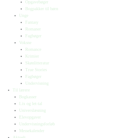
Opgavebøger
Bogpakker til børn
Unge
Fantasy
Romaner
Fagbøger
Voksne
Romance
Krimier
Skønlitteratur
True Stories
Fagbøger
Undervisning
Til lærere
Bogkasser
Lix og let-tal
Universlæsning
Elevopgaver
Undervisningsforløb
Messekalender
Aktuelt