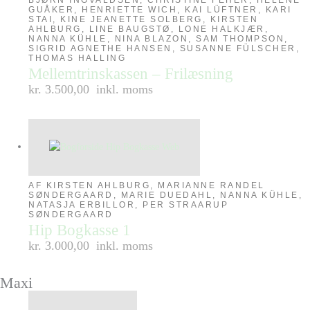
GUÅKER, HENRIETTE WICH, KAI LÜFTNER, KARI
STAI, KINE JEANETTE SOLBERG, KIRSTEN
AHLBURG, LINE BAUGSTØ, LONE HALKJÆR,
NANNA KÜHLE, NINA BLAZON, SAM THOMPSON,
SIGRID AGNETHE HANSEN, SUSANNE FÜLSCHER,
THOMAS HALLING
Mellemtrinskassen – Frilæsning
kr. 3.500,00
inkl. moms
AF KIRSTEN AHLBURG, MARIANNE RANDEL
SØNDERGAARD, MARIE DUEDAHL, NANNA KÜHLE,
NATASJA ERBILLOR, PER STRAARUP
SØNDERGAARD
Hip Bogkasse 1
kr. 3.000,00
inkl. moms
Maxi