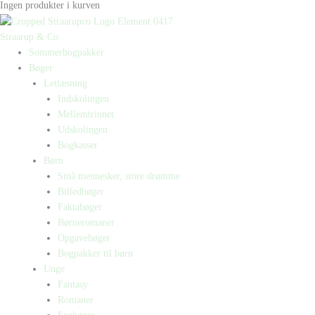
Ingen produkter i kurven
Straarup & Co
Sommerbogpakker
Bøger
Letlæsning
Indskolingen
Mellemtrinnet
Udskolingen
Bogkasser
Børn
Små mennesker, store drømme
Billedbøger
Faktabøger
Børneromaner
Opgavebøger
Bogpakker til børn
Unge
Fantasy
Romaner