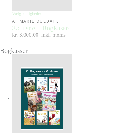
Vælg muligheder
AF MARIE DUEDAHL
3.c i sne – Bogkasse
kr. 3.000,00
inkl. moms
Bogkasser