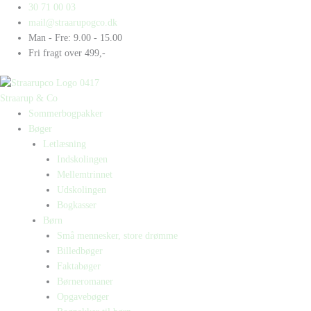
Gå
Products
Products
Maxi
30 71 00 03
til
search
search
Bogkasse
mail@straarupogco.dk
indholdet
6
Man - Fre: 9.00 - 15.00
antal
Fri fragt over 499,-
Straarup & Co
Sommerbogpakker
Bøger
Letlæsning
Indskolingen
Mellemtrinnet
Udskolingen
Bogkasser
Børn
Små mennesker, store drømme
Billedbøger
Faktabøger
Børneromaner
Opgavebøger