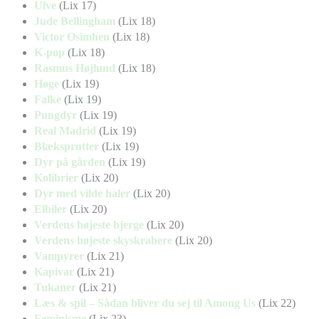
Ulve
(Lix 17)
Jude Bellingham
(Lix 18)
Victor Osimhen
(Lix 18)
K-pop
(Lix 18)
Rasmus Højlund
(Lix 18)
Høge
(Lix 19)
Falke
(Lix 19)
Pungdyr
(Lix 19)
Real Madrid
(Lix 19)
Blæksprutter
(Lix 19)
Dyr på gården
(Lix 19)
Kolibrier
(Lix 20)
Dyr med vilde haler
(Lix 20)
Elbiler
(Lix 20)
Verdens højeste bjerge
(Lix 20)
Verdens højeste skyskrabere
(Lix 20)
Vampyrer
(Lix 21)
Kapivar
(Lix 21)
Tukaner
(Lix 21)
Læs & spil – Sådan bliver du sej til Among Us
(Lix 22)
Feminisme
(Lix 23)