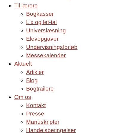
Til lærere
Bogkasser
Lix og let-tal
Universlæsning
Elevopgaver
Undervisningsforløb
Messekalender
Aktuelt
Artikler
Blog
Bogtrailere
Om os
Kontakt
Presse
Manuskripter
Handelsbetingelser