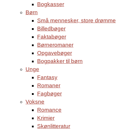
Bogkasser
Børn
Små mennesker, store drømme
Billedbøger
Faktabøger
Børneromaner
Opgavebøger
Bogpakker til børn
Unge
Fantasy
Romaner
Fagbøger
Voksne
Romance
Krimier
Skønlitteratur