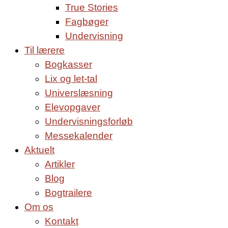
True Stories
Fagbøger
Undervisning
Til lærere
Bogkasser
Lix og let-tal
Universlæsning
Elevopgaver
Undervisningsforløb
Messekalender
Aktuelt
Artikler
Blog
Bogtrailere
Om os
Kontakt