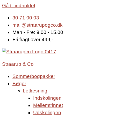
Gå til indholdet
30 71 00 03
mail@straarupogco.dk
Man - Fre: 9.00 - 15.00
Fri fragt over 499,-
Straarup & Co
Sommerbogpakker
Bøger
Letlæsning
Indskolingen
Mellemtrinnet
Udskolingen