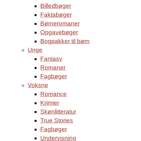
Billedbøger
Faktabøger
Børneromaner
Opgavebøger
Bogpakker til børn
Unge
Fantasy
Romaner
Fagbøger
Voksne
Romance
Krimier
Skønlitteratur
True Stories
Fagbøger
Undervisning