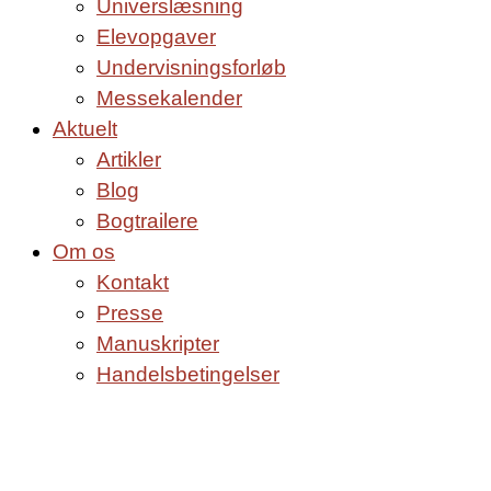
Universlæsning
Elevopgaver
Undervisningsforløb
Messekalender
Aktuelt
Artikler
Blog
Bogtrailere
Om os
Kontakt
Presse
Manuskripter
Handelsbetingelser
SKIFT TIL ERHVERVSKUNDE