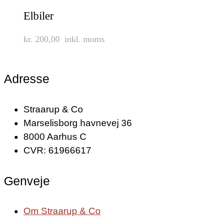
Elbiler
kr. 200,00
inkl. moms
Adresse
Straarup & Co
Marselisborg havnevej 36
8000 Aarhus C
CVR: 61966617
Genveje
Om Straarup & Co