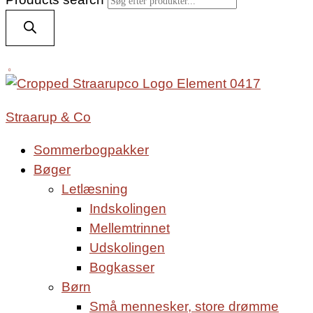
0
Straarup & Co
Sommerbogpakker
Bøger
Letlæsning
Indskolingen
Mellemtrinnet
Udskolingen
Bogkasser
Børn
Små mennesker, store drømme