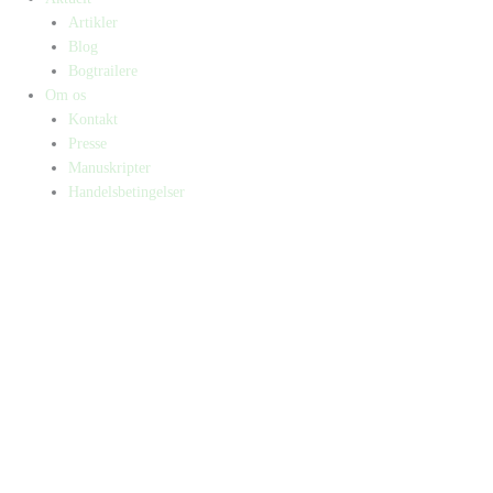
Artikler
Blog
Bogtrailere
Om os
Kontakt
Presse
Manuskripter
Handelsbetingelser
SKIFT TIL ERHVERVSKUNDE