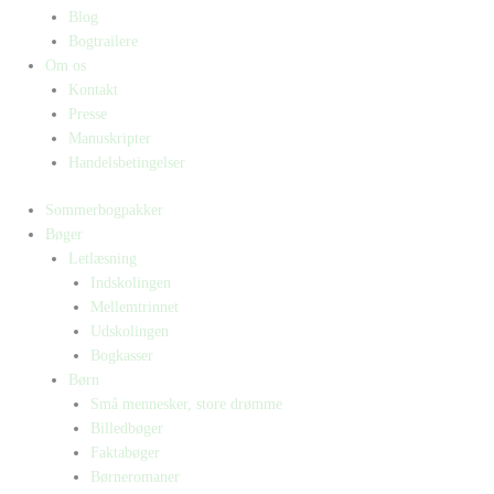
Blog
Bogtrailere
Om os
Kontakt
Presse
Manuskripter
Handelsbetingelser
Sommerbogpakker
Bøger
Letlæsning
Indskolingen
Mellemtrinnet
Udskolingen
Bogkasser
Børn
Små mennesker, store drømme
Billedbøger
Faktabøger
Børneromaner