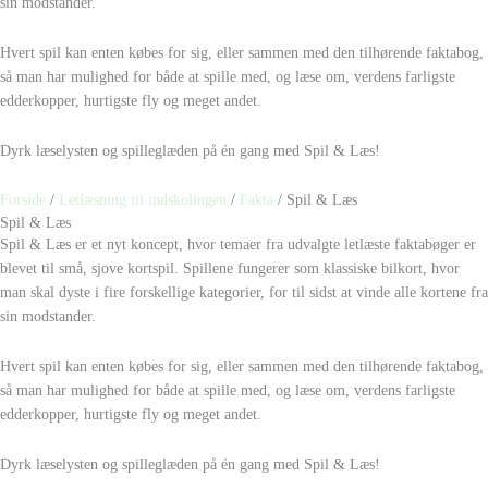
sin modstander.
Hvert spil kan enten købes for sig, eller sammen med den tilhørende faktabog,
så man har mulighed for både at spille med, og læse om, verdens farligste
edderkopper, hurtigste fly og meget andet.
Dyrk læselysten og spilleglæden på én gang med Spil & Læs!
Forside
/
Letlæsning til indskolingen
/
Fakta
/ Spil & Læs
Spil & Læs
Spil & Læs er et nyt koncept, hvor temaer fra udvalgte letlæste faktabøger er
blevet til små, sjove kortspil. Spillene fungerer som klassiske bilkort, hvor
man skal dyste i fire forskellige kategorier, for til sidst at vinde alle kortene fra
sin modstander.
Hvert spil kan enten købes for sig, eller sammen med den tilhørende faktabog,
så man har mulighed for både at spille med, og læse om, verdens farligste
edderkopper, hurtigste fly og meget andet.
Dyrk læselysten og spilleglæden på én gang med Spil & Læs!