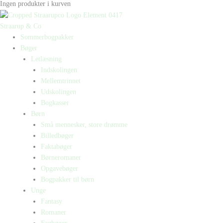
Ingen produkter i kurven
Straarup & Co
Sommerbogpakker
Bøger
Letlæsning
Indskolingen
Mellemtrinnet
Udskolingen
Bogkasser
Børn
Små mennesker, store drømme
Billedbøger
Faktabøger
Børneromaner
Opgavebøger
Bogpakker til børn
Unge
Fantasy
Romaner