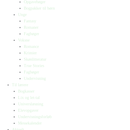
Opgavebøger
Bogpakker til børn
Unge
Fantasy
Romaner
Fagbøger
Voksne
Romance
Krimier
Skønlitteratur
True Stories
Fagbøger
Undervisning
Til lærere
Bogkasser
Lix og let-tal
Universlæsning
Elevopgaver
Undervisningsforløb
Messekalender
Aktuelt