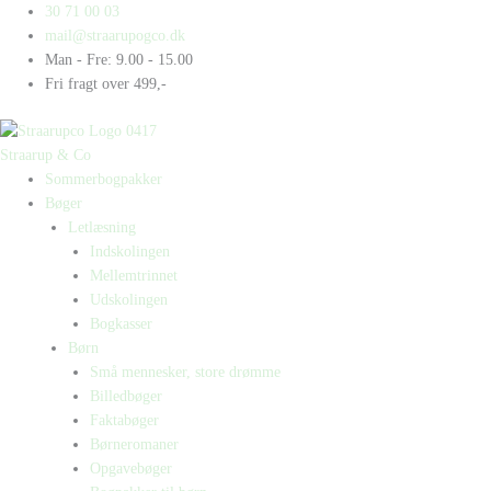
Gå
Products
Products
30 71 00 03
til
search
search
mail@straarupogco.dk
indholdet
Man - Fre: 9.00 - 15.00
Fri fragt over 499,-
Straarup & Co
Sommerbogpakker
Bøger
Letlæsning
Indskolingen
Mellemtrinnet
Udskolingen
Bogkasser
Børn
Små mennesker, store drømme
Billedbøger
Faktabøger
Børneromaner
Opgavebøger