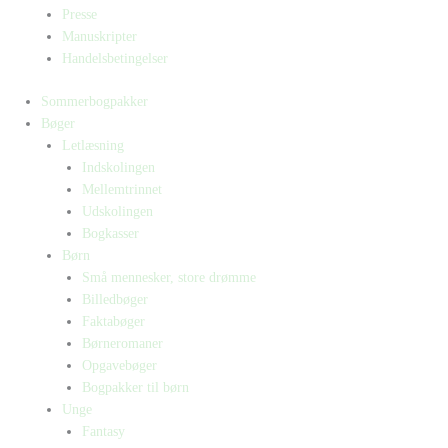
Presse
Manuskripter
Handelsbetingelser
Sommerbogpakker
Bøger
Letlæsning
Indskolingen
Mellemtrinnet
Udskolingen
Bogkasser
Børn
Små mennesker, store drømme
Billedbøger
Faktabøger
Børneromaner
Opgavebøger
Bogpakker til børn
Unge
Fantasy