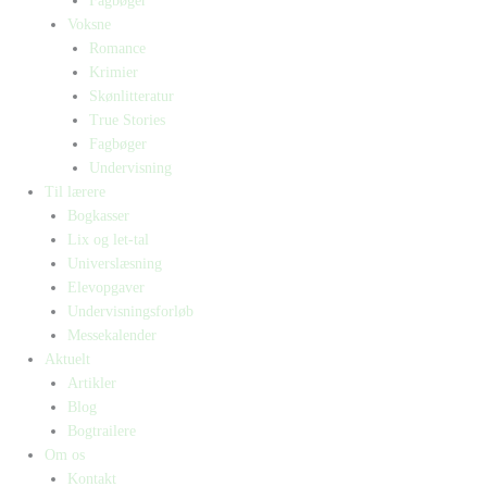
Fagbøger
Voksne
Romance
Krimier
Skønlitteratur
True Stories
Fagbøger
Undervisning
Til lærere
Bogkasser
Lix og let-tal
Universlæsning
Elevopgaver
Undervisningsforløb
Messekalender
Aktuelt
Artikler
Blog
Bogtrailere
Om os
Kontakt