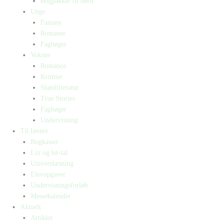
Bogpakker til børn
Unge
Fantasy
Romaner
Fagbøger
Voksne
Romance
Krimier
Skønlitteratur
True Stories
Fagbøger
Undervisning
Til lærere
Bogkasser
Lix og let-tal
Universlæsning
Elevopgaver
Undervisningsforløb
Messekalender
Aktuelt
Artikler