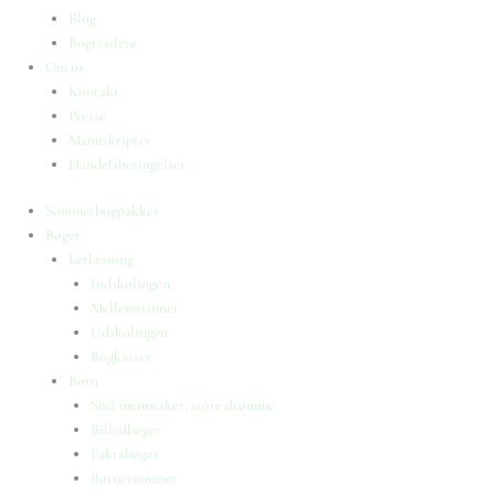
Blog
Bogtrailere
Om os
Kontakt
Presse
Manuskripter
Handelsbetingelser
Sommerbogpakker
Bøger
Letlæsning
Indskolingen
Mellemtrinnet
Udskolingen
Bogkasser
Børn
Små mennesker, store drømme
Billedbøger
Faktabøger
Børneromaner