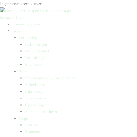
Ingen produkter i kurven
Straarup & Co
Sommerbogpakker
Bøger
Letlæsning
Indskolingen
Mellemtrinnet
Udskolingen
Bogkasser
Børn
Små mennesker, store drømme
Billedbøger
Faktabøger
Børneromaner
Opgavebøger
Bogpakker til børn
Unge
Fantasy
Romaner