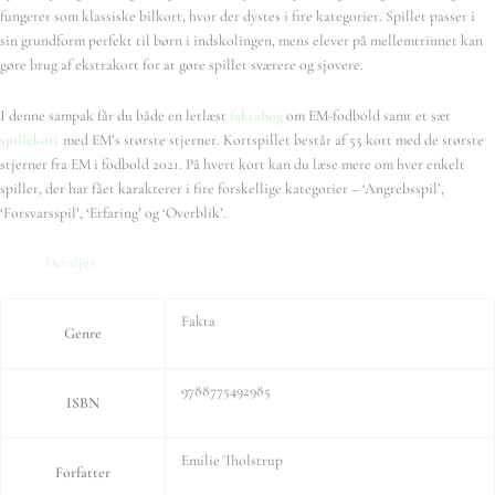
fungerer som klassiske bilkort, hvor der dystes i fire kategorier. Spillet passer i
sin grundform perfekt til børn i indskolingen, mens elever på mellemtrinnet kan
gøre brug af ekstrakort for at gøre spillet sværere og sjovere.
I denne sampak får du både en letlæst
faktabog
om EM-fodbold samt et sæt
spillekort
med EM’s største stjerner. Kortspillet består af 55 kort med de største
stjerner fra EM i fodbold 2021. På hvert kort kan du læse mere om hver enkelt
spiller, der har fået karakterer i fire forskellige kategorier – ‘Angrebsspil’,
‘Forsvarsspil’, ‘Erfaring’ og ‘Overblik’.
Detaljer
Fakta
Genre
9788775492985
ISBN
Emilie Tholstrup
Forfatter