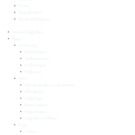
Presse
Manuskripter
Handelsbetingelser
Sommerbogpakker
Bøger
Letlæsning
Indskolingen
Mellemtrinnet
Udskolingen
Bogkasser
Børn
Små mennesker, store drømme
Billedbøger
Faktabøger
Børneromaner
Opgavebøger
Bogpakker til børn
Unge
Fantasy