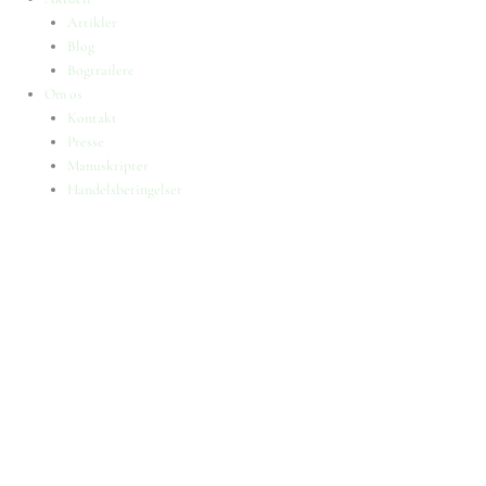
Artikler
Blog
Bogtrailere
Om os
Kontakt
Presse
Manuskripter
Handelsbetingelser
SKIFT TIL ERHVERVSKUNDE