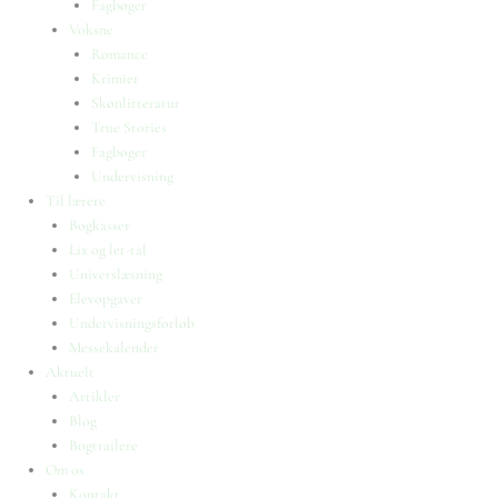
Fagbøger
Voksne
Romance
Krimier
Skønlitteratur
True Stories
Fagbøger
Undervisning
Til lærere
Bogkasser
Lix og let-tal
Universlæsning
Elevopgaver
Undervisningsforløb
Messekalender
Aktuelt
Artikler
Blog
Bogtrailere
Om os
Kontakt