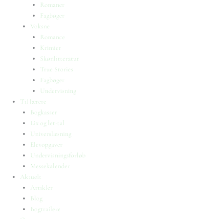
Romaner
Fagbøger
Voksne
Romance
Krimier
Skønlitteratur
True Stories
Fagbøger
Undervisning
Til lærere
Bogkasser
Lix og let-tal
Universlæsning
Elevopgaver
Undervisningsforløb
Messekalender
Aktuelt
Artikler
Blog
Bogtrailere