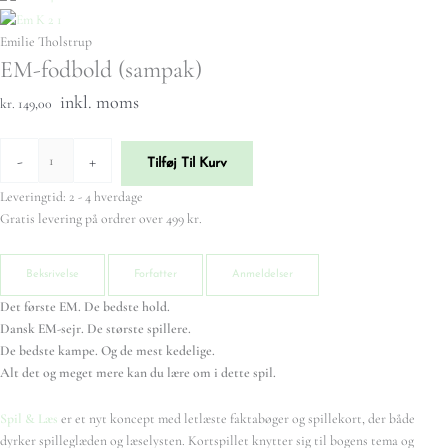
Emilie Tholstrup
EM-fodbold (sampak)
inkl. moms
kr. 149,00
-
+
Tilføj Til Kurv
Leveringtid: 2 - 4 hverdage
Gratis levering på ordrer over 499 kr.
Beksrivelse
Forfatter
Anmeldelser
Det første EM. De bedste hold.
Dansk EM-sejr. De største spillere.
De bedste kampe. Og de mest kedelige.
Alt det og meget mere kan du lære om i dette spil.
Spil & Læs
er et nyt koncept med letlæste faktabøger og spillekort, der både
dyrker spilleglæden og læselysten. Kortspillet knytter sig til bogens tema og