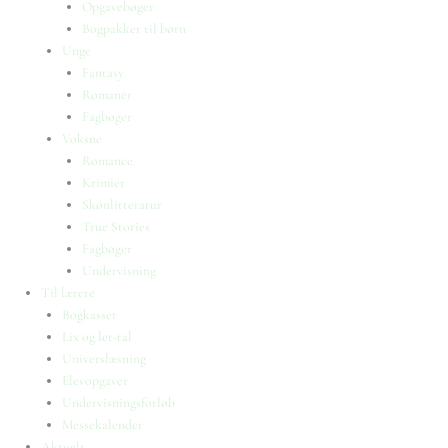
Opgavebøger
Bogpakker til børn
Unge
Fantasy
Romaner
Fagbøger
Voksne
Romance
Krimier
Skønlitteratur
True Stories
Fagbøger
Undervisning
Til lærere
Bogkasser
Lix og let-tal
Universlæsning
Elevopgaver
Undervisningsforløb
Messekalender
Aktuelt