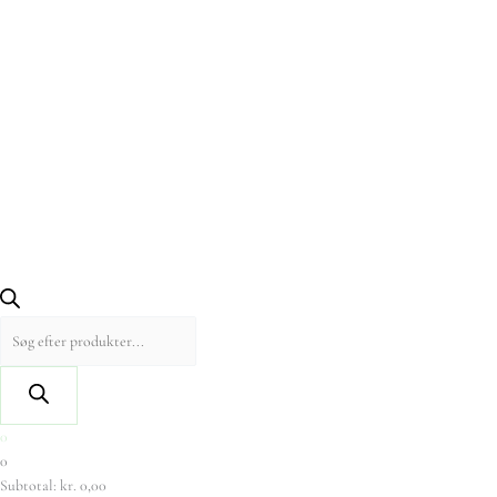
0
0
Subtotal:
kr.
0,00