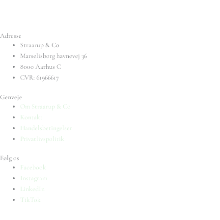
Adresse
Straarup & Co
Marselisborg havnevej 36
8000 Aarhus C
CVR: 61966617
Genveje
Om Straarup & Co
Kontakt
Handelsbetingelser
Privatlivspolitik
Følg os
Facebook
Instagram
LinkedIn
TikTok