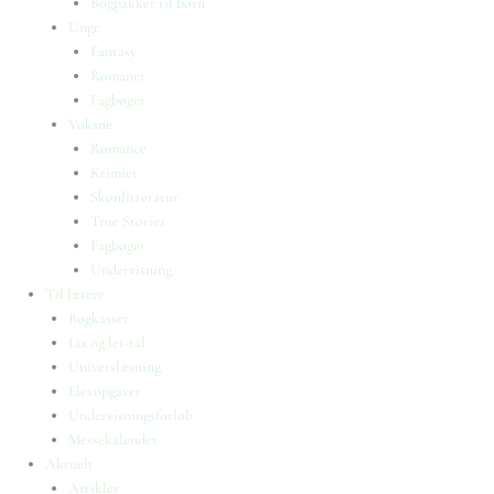
Bogpakker til børn
Unge
Fantasy
Romaner
Fagbøger
Voksne
Romance
Krimier
Skønlitteratur
True Stories
Fagbøger
Undervisning
Til lærere
Bogkasser
Lix og let-tal
Universlæsning
Elevopgaver
Undervisningsforløb
Messekalender
Aktuelt
Artikler