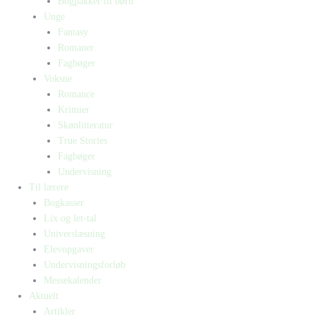
Bogpakker til børn
Unge
Fantasy
Romaner
Fagbøger
Voksne
Romance
Krimier
Skønlitteratur
True Stories
Fagbøger
Undervisning
Til lærere
Bogkasser
Lix og let-tal
Universlæsning
Elevopgaver
Undervisningsforløb
Messekalender
Aktuelt
Artikler