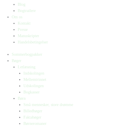
Blog
Bogtrailere
Om os
Kontakt
Presse
Manuskripter
Handelsbetingelser
Sommerbogpakker
Bøger
Letlæsning
Indskolingen
Mellemtrinnet
Udskolingen
Bogkasser
Børn
Små mennesker, store drømme
Billedbøger
Faktabøger
Børneromaner