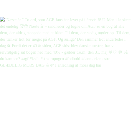
GLÆDELIG MORS DAG 🌸🩷 I anledning af mors dag har