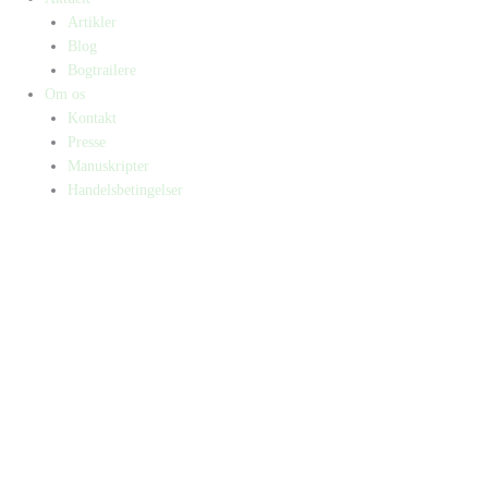
Artikler
Blog
Bogtrailere
Om os
Kontakt
Presse
Manuskripter
Handelsbetingelser
SKIFT TIL ERHVERVSKUNDE