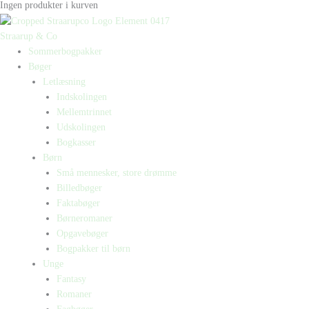
Ingen produkter i kurven
Straarup & Co
Sommerbogpakker
Bøger
Letlæsning
Indskolingen
Mellemtrinnet
Udskolingen
Bogkasser
Børn
Små mennesker, store drømme
Billedbøger
Faktabøger
Børneromaner
Opgavebøger
Bogpakker til børn
Unge
Fantasy
Romaner