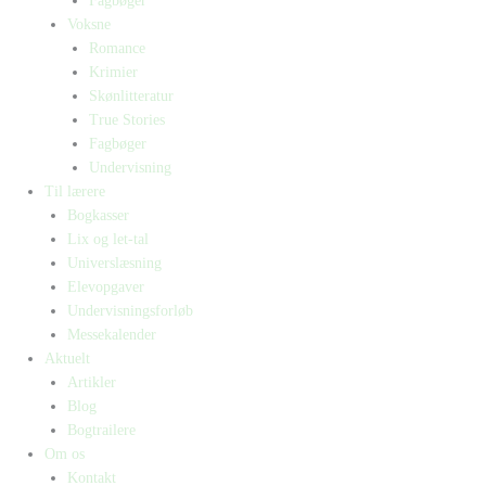
Fagbøger
Voksne
Romance
Krimier
Skønlitteratur
True Stories
Fagbøger
Undervisning
Til lærere
Bogkasser
Lix og let-tal
Universlæsning
Elevopgaver
Undervisningsforløb
Messekalender
Aktuelt
Artikler
Blog
Bogtrailere
Om os
Kontakt