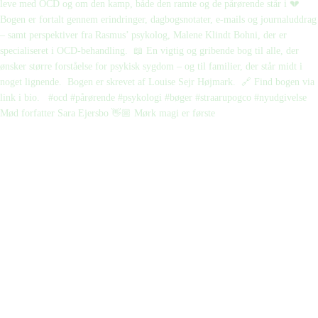
Mød forfatter Sara Ejersbo 👋🏼 Mørk magi er første