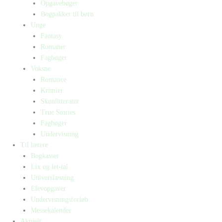
Opgavebøger
Bogpakker til børn
Unge
Fantasy
Romaner
Fagbøger
Voksne
Romance
Krimier
Skønlitteratur
True Stories
Fagbøger
Undervisning
Til lærere
Bogkasser
Lix og let-tal
Universlæsning
Elevopgaver
Undervisningsforløb
Messekalender
Aktuelt