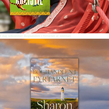
I dag udkommer Boghandlen i fyrtårnet af internati