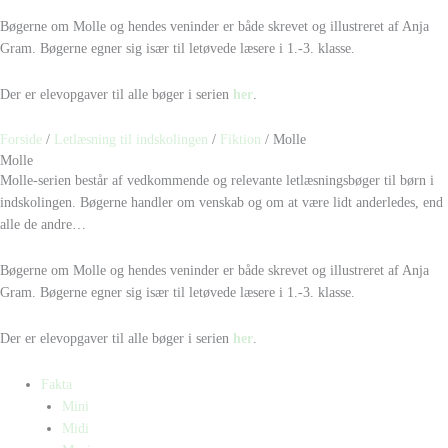
Bøgerne om Molle og hendes veninder er både skrevet og illustreret af Anja
Gram. Bøgerne egner sig især til letøvede læsere i 1.-3. klasse.
Der er elevopgaver til alle bøger i serien
her
.
Forside
/
Letlæsning til indskolingen
/
Fiktion
/ Molle
Molle
Molle-serien består af vedkommende og relevante letlæsningsbøger til børn i
indskolingen. Bøgerne handler om venskab og om at være lidt anderledes, end
alle de andre…
Bøgerne om Molle og hendes veninder er både skrevet og illustreret af Anja
Gram. Bøgerne egner sig især til letøvede læsere i 1.-3. klasse.
Der er elevopgaver til alle bøger i serien
her
.
Fakta
Mini
Midi