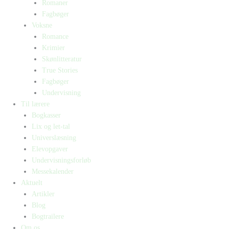
Romaner
Fagbøger
Voksne
Romance
Krimier
Skønlitteratur
True Stories
Fagbøger
Undervisning
Til lærere
Bogkasser
Lix og let-tal
Universlæsning
Elevopgaver
Undervisningsforløb
Messekalender
Aktuelt
Artikler
Blog
Bogtrailere
Om os