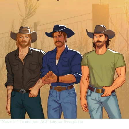
“Næste år.” To ord, som AGF-fans har levet på i år