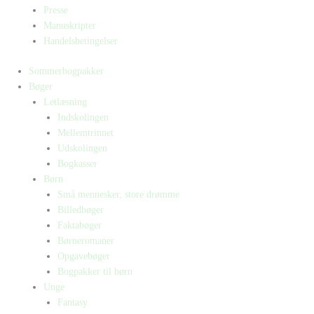
Presse
Manuskripter
Handelsbetingelser
Sommerbogpakker
Bøger
Letlæsning
Indskolingen
Mellemtrinnet
Udskolingen
Bogkasser
Børn
Små mennesker, store drømme
Billedbøger
Faktabøger
Børneromaner
Opgavebøger
Bogpakker til børn
Unge
Fantasy