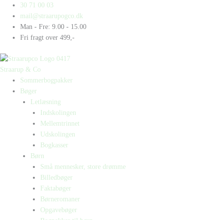
Gå
Products
Products
30 71 00 03
til
search
search
mail@straarupogco.dk
indholdet
Man - Fre: 9.00 - 15.00
Fri fragt over 499,-
Straarup & Co
Sommerbogpakker
Bøger
Letlæsning
Indskolingen
Mellemtrinnet
Udskolingen
Bogkasser
Børn
Små mennesker, store drømme
Billedbøger
Faktabøger
Børneromaner
Opgavebøger