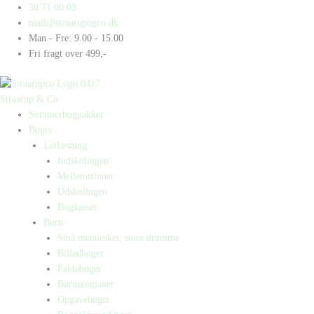
Gå
Products
Products
Gæt
30 71 00 03
til
search
search
et
mail@straarupogco.dk
indholdet
dyr,
Man - Fre: 9.00 - 15.00
Noa
Fri fragt over 499,-
antal
Straarup & Co
Sommerbogpakker
Bøger
Letlæsning
Indskolingen
Mellemtrinnet
Udskolingen
Bogkasser
Børn
Små mennesker, store drømme
Billedbøger
Faktabøger
Børneromaner
Opgavebøger