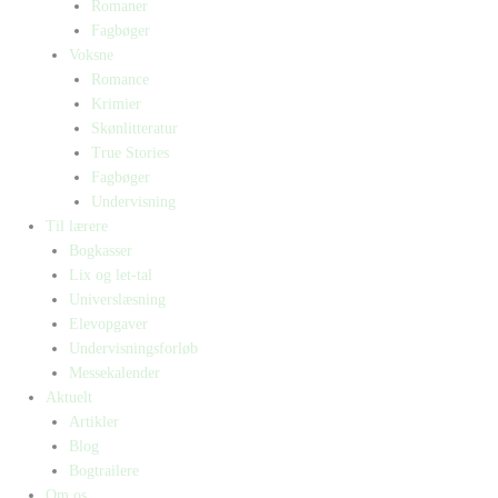
Romaner
Fagbøger
Voksne
Romance
Krimier
Skønlitteratur
True Stories
Fagbøger
Undervisning
Til lærere
Bogkasser
Lix og let-tal
Universlæsning
Elevopgaver
Undervisningsforløb
Messekalender
Aktuelt
Artikler
Blog
Bogtrailere
Om os