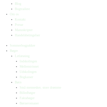
Blog
Bogtrailere
Om os
Kontakt
Presse
Manuskripter
Handelsbetingelser
Sommerbogpakker
Bøger
Letlæsning
Indskolingen
Mellemtrinnet
Udskolingen
Bogkasser
Børn
Små mennesker, store drømme
Billedbøger
Faktabøger
Børneromaner