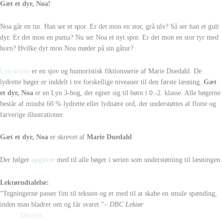
Gæt et dyr, Noa!
Noa går en tur. Han ser et spor. Er det mon en stor, grå ulv? Så ser han et gult
dyr. Er det mon en puma? Nu ser Noa et nyt spor. Er det mon en stor tyr med
horn? Hvilke dyr mon Noa møder på sin gåtur?
Lyn-serien
er en sjov og humoristisk fiktionsserie af Marie Duedahl. De
lydrette bøger er inddelt i tre forskellige niveauer til den første læsning.
Gæt
et dyr, Noa
er en Lyn 3-bog, der egner sig til børn i 0.-2. klasse. Alle bøgerne
består af mindst 60 % lydrette eller lydnære ord, der understøttes af flotte og
farverige illustrationer.
Gæt et dyr, Noa
er skrevet af
Marie Duedahl
Der følger
opgaver
med til alle bøger i serien som understøtning til læsningen.
Lektørudtalelse:
“Tegningerne passer fint til teksten og er med til at skabe en smule spænding,
inden man bladrer om og får svaret.”
– DBC Lektør
Detaljer