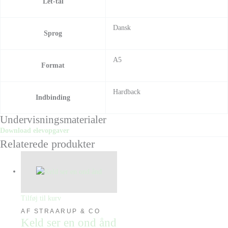
Let-tal
Dansk
Sprog
A5
Format
Hardback
Indbinding
Undervisningsmaterialer
Download elevopgaver
Relaterede produkter
Tilføj til kurv
AF STRAARUP & CO
Keld ser en ond ånd