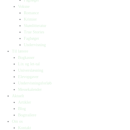
Fagbøger
Voksne
Romance
Krimier
Skønlitteratur
True Stories
Fagbøger
Undervisning
Til lærere
Bogkasser
Lix og let-tal
Universlæsning
Elevopgaver
Undervisningsforløb
Messekalender
Aktuelt
Artikler
Blog
Bogtrailere
Om os
Kontakt