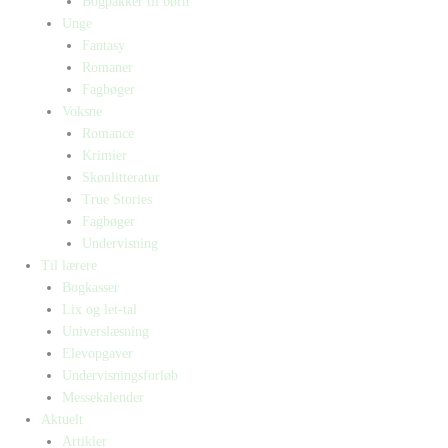
Bogpakker til børn
Unge
Fantasy
Romaner
Fagbøger
Voksne
Romance
Krimier
Skønlitteratur
True Stories
Fagbøger
Undervisning
Til lærere
Bogkasser
Lix og let-tal
Universlæsning
Elevopgaver
Undervisningsforløb
Messekalender
Aktuelt
Artikler