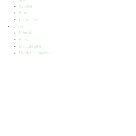
Artikler
Blog
Bogtrailere
Om os
Kontakt
Presse
Manuskripter
Handelsbetingelser
SKIFT TIL ERHVERVSKUNDE