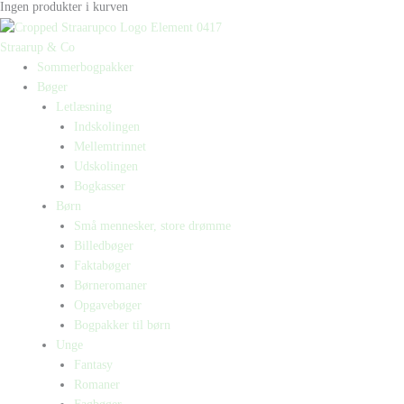
Ingen produkter i kurven
Straarup & Co
Sommerbogpakker
Bøger
Letlæsning
Indskolingen
Mellemtrinnet
Udskolingen
Bogkasser
Børn
Små mennesker, store drømme
Billedbøger
Faktabøger
Børneromaner
Opgavebøger
Bogpakker til børn
Unge
Fantasy
Romaner