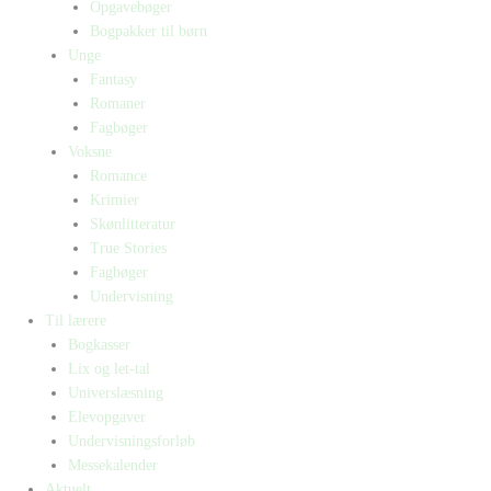
Opgavebøger
Bogpakker til børn
Unge
Fantasy
Romaner
Fagbøger
Voksne
Romance
Krimier
Skønlitteratur
True Stories
Fagbøger
Undervisning
Til lærere
Bogkasser
Lix og let-tal
Universlæsning
Elevopgaver
Undervisningsforløb
Messekalender
Aktuelt