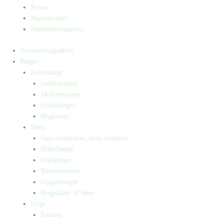
Presse
Manuskripter
Handelsbetingelser
Sommerbogpakker
Bøger
Letlæsning
Indskolingen
Mellemtrinnet
Udskolingen
Bogkasser
Børn
Små mennesker, store drømme
Billedbøger
Faktabøger
Børneromaner
Opgavebøger
Bogpakker til børn
Unge
Fantasy