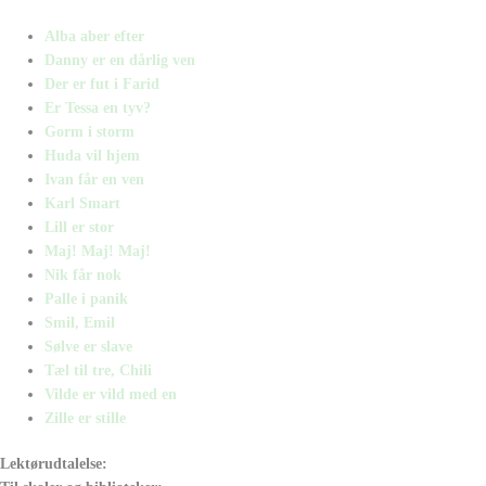
Alba aber efter
Danny er en dårlig ven
Der er fut i Farid
Er Tessa en tyv?
Gorm i storm
Huda vil hjem
Ivan får en ven
Karl Smart
Lill er stor
Maj! Maj! Maj!
Nik får nok
Palle i panik
Smil, Emil
Sølve er slave
Tæl til tre, Chili
Vilde er vild med en
Zille er stille
Lektørudtalelse: