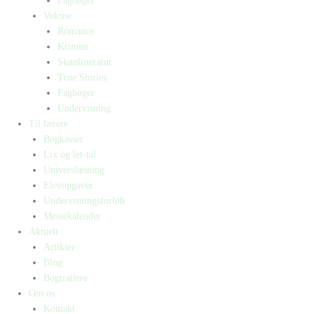
Fagbøger
Voksne
Romance
Krimier
Skønlitteratur
True Stories
Fagbøger
Undervisning
Til lærere
Bogkasser
Lix og let-tal
Universlæsning
Elevopgaver
Undervisningsforløb
Messekalender
Aktuelt
Artikler
Blog
Bogtrailere
Om os
Kontakt