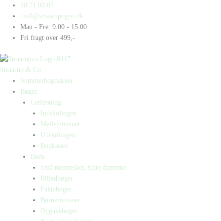
Gå
Products
Products
3.c
30 71 00 03
til
search
search
i
mail@straarupogco.dk
indholdet
sne
Man - Fre: 9.00 - 15.00
-
Fri fragt over 499,-
Bogkasse
antal
Straarup & Co
Sommerbogpakker
Bøger
Letlæsning
Indskolingen
Mellemtrinnet
Udskolingen
Bogkasser
Børn
Små mennesker, store drømme
Billedbøger
Faktabøger
Børneromaner
Opgavebøger