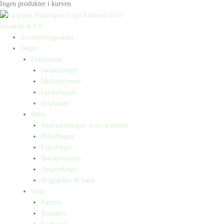
Ingen produkter i kurven
Straarup & Co
Sommerbogpakker
Bøger
Letlæsning
Indskolingen
Mellemtrinnet
Udskolingen
Bogkasser
Børn
Små mennesker, store drømme
Billedbøger
Faktabøger
Børneromaner
Opgavebøger
Bogpakker til børn
Unge
Fantasy
Romaner