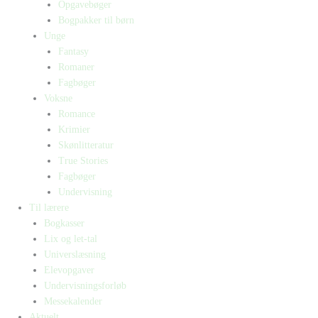
Opgavebøger
Bogpakker til børn
Unge
Fantasy
Romaner
Fagbøger
Voksne
Romance
Krimier
Skønlitteratur
True Stories
Fagbøger
Undervisning
Til lærere
Bogkasser
Lix og let-tal
Universlæsning
Elevopgaver
Undervisningsforløb
Messekalender
Aktuelt