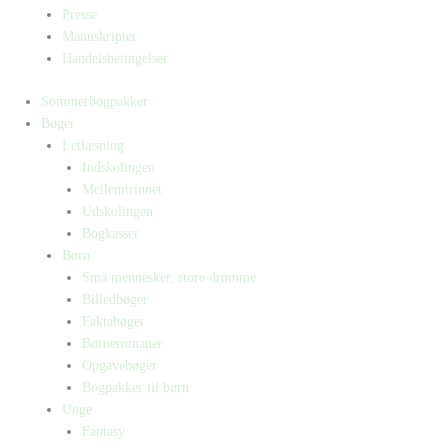
Presse
Manuskripter
Handelsbetingelser
Sommerbogpakker
Bøger
Letlæsning
Indskolingen
Mellemtrinnet
Udskolingen
Bogkasser
Børn
Små mennesker, store drømme
Billedbøger
Faktabøger
Børneromaner
Opgavebøger
Bogpakker til børn
Unge
Fantasy