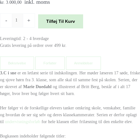
inkl. moms
kr. 3.000,00
-
+
Tilføj Til Kurv
Leveringtid: 2 - 4 hverdage
Gratis levering på ordrer over 499 kr.
Beksrivelse
Forfatter
Anmeldelser
3.C i sne
er en letlæst serie til indskolingen. Her møder læseren 17 søde, friske
og sjove børn fra 3. klasse, som alle skal til samme fest på skolen. Serien, der
er skrevet af
Marie Duedahl
og illustreret af Britt Berg, består af i alt 17
bøger, hvor hver bog følger hvert sit barn.
Her følger vi de forskellige elevers tanker omkring skole, venskaber, familie
og hvordan de ser sig selv og deres klassekammerater. Serien er derfor oplagt
til
undervisningsforløb
for hele klassen eller frilæsning til den enkelte elev.
Bogkassen indeholder følgende titler: