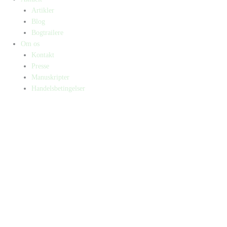
Artikler
Blog
Bogtrailere
Om os
Kontakt
Presse
Manuskripter
Handelsbetingelser
SKIFT TIL ERHVERVSKUNDE