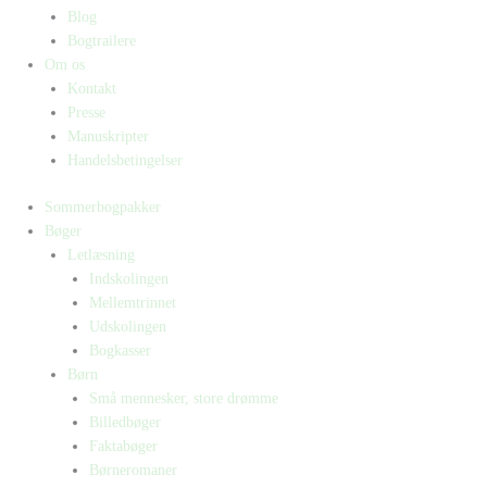
Blog
Bogtrailere
Om os
Kontakt
Presse
Manuskripter
Handelsbetingelser
Sommerbogpakker
Bøger
Letlæsning
Indskolingen
Mellemtrinnet
Udskolingen
Bogkasser
Børn
Små mennesker, store drømme
Billedbøger
Faktabøger
Børneromaner