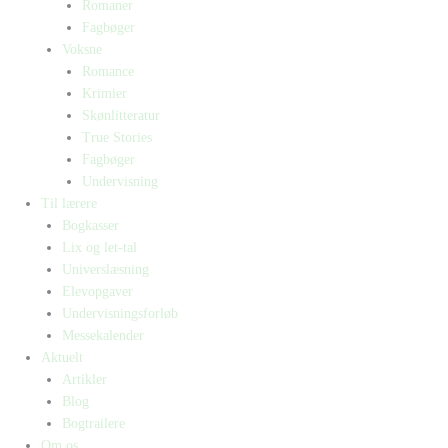
Romaner
Fagbøger
Voksne
Romance
Krimier
Skønlitteratur
True Stories
Fagbøger
Undervisning
Til lærere
Bogkasser
Lix og let-tal
Universlæsning
Elevopgaver
Undervisningsforløb
Messekalender
Aktuelt
Artikler
Blog
Bogtrailere
Om os