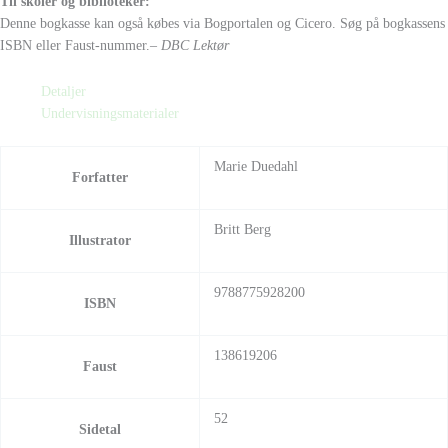
Til skoler og biblioteker:
Denne bogkasse kan også købes via Bogportalen og Cicero. Søg på bogkassens
ISBN eller Faust-nummer.
– DBC Lektør
Detaljer
Undervisningsmaterialer
Marie Duedahl
Forfatter
Britt Berg
Illustrator
9788775928200
ISBN
138619206
Faust
52
Sidetal