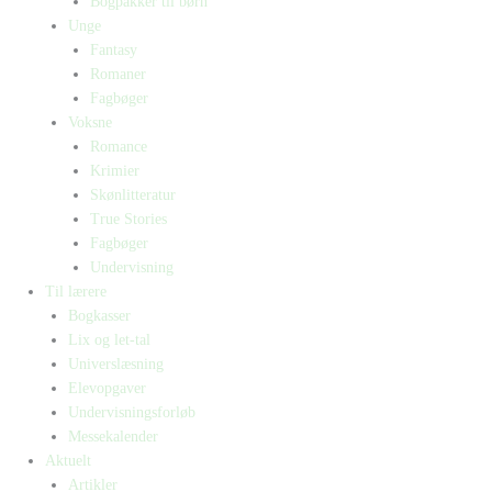
Bogpakker til børn
Unge
Fantasy
Romaner
Fagbøger
Voksne
Romance
Krimier
Skønlitteratur
True Stories
Fagbøger
Undervisning
Til lærere
Bogkasser
Lix og let-tal
Universlæsning
Elevopgaver
Undervisningsforløb
Messekalender
Aktuelt
Artikler