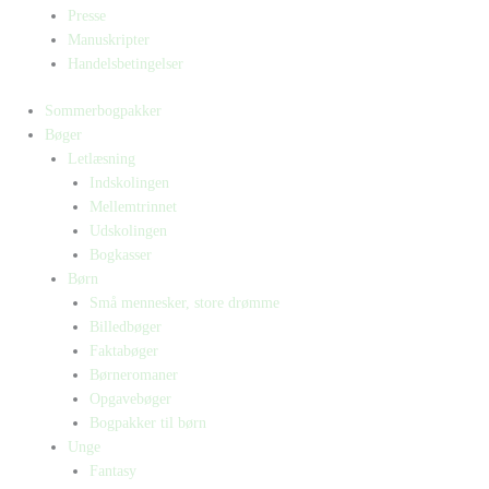
Presse
Manuskripter
Handelsbetingelser
Sommerbogpakker
Bøger
Letlæsning
Indskolingen
Mellemtrinnet
Udskolingen
Bogkasser
Børn
Små mennesker, store drømme
Billedbøger
Faktabøger
Børneromaner
Opgavebøger
Bogpakker til børn
Unge
Fantasy