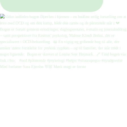
Mød forfatter Sara Ejersbo 👋🏼 Mørk magi er første