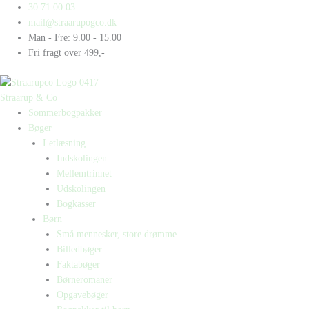
Gå
Products
Products
Palle
30 71 00 03
til
search
search
i
mail@straarupogco.dk
indholdet
panik
Man - Fre: 9.00 - 15.00
antal
Fri fragt over 499,-
Straarup & Co
Sommerbogpakker
Bøger
Letlæsning
Indskolingen
Mellemtrinnet
Udskolingen
Bogkasser
Børn
Små mennesker, store drømme
Billedbøger
Faktabøger
Børneromaner
Opgavebøger