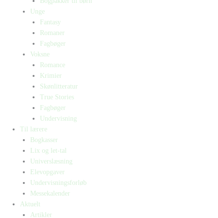
Bogpakker til børn
Unge
Fantasy
Romaner
Fagbøger
Voksne
Romance
Krimier
Skønlitteratur
True Stories
Fagbøger
Undervisning
Til lærere
Bogkasser
Lix og let-tal
Universlæsning
Elevopgaver
Undervisningsforløb
Messekalender
Aktuelt
Artikler