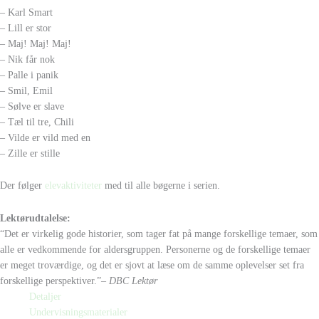
– Karl Smart
– Lill er stor
– Maj! Maj! Maj!
– Nik får nok
– Palle i panik
– Smil, Emil
– Sølve er slave
– Tæl til tre, Chili
– Vilde er vild med en
– Zille er stille
Der følger
elevaktiviteter
med til alle bøgerne i serien.
Lektørudtalelse:
“Det er virkelig gode historier, som tager fat på mange forskellige temaer, som
alle er vedkommende for aldersgruppen. Personerne og de forskellige temaer
er meget troværdige, og det er sjovt at læse om de samme oplevelser set fra
forskellige perspektiver.”
– DBC Lektør
Detaljer
Undervisningsmaterialer