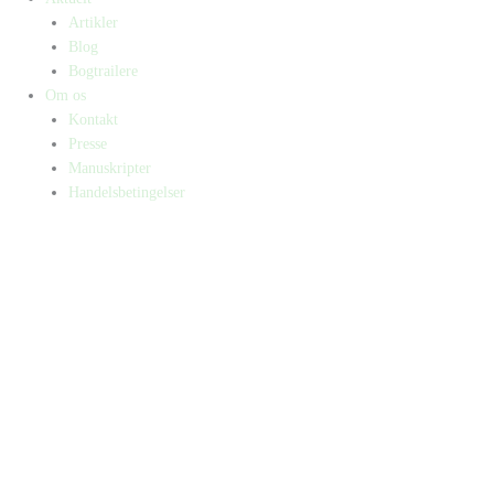
Artikler
Blog
Bogtrailere
Om os
Kontakt
Presse
Manuskripter
Handelsbetingelser
SKIFT TIL ERHVERVSKUNDE