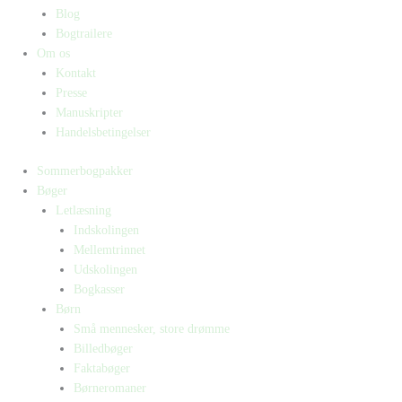
Blog
Bogtrailere
Om os
Kontakt
Presse
Manuskripter
Handelsbetingelser
Sommerbogpakker
Bøger
Letlæsning
Indskolingen
Mellemtrinnet
Udskolingen
Bogkasser
Børn
Små mennesker, store drømme
Billedbøger
Faktabøger
Børneromaner