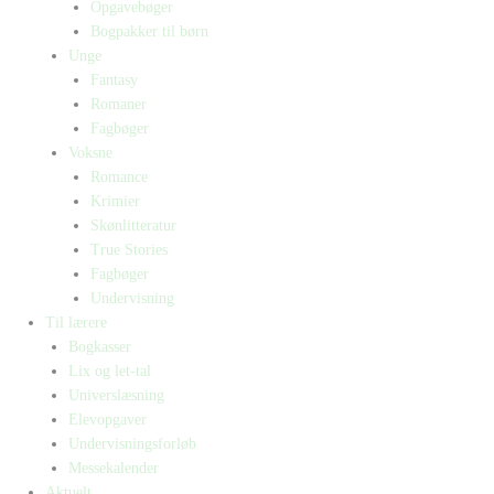
Opgavebøger
Bogpakker til børn
Unge
Fantasy
Romaner
Fagbøger
Voksne
Romance
Krimier
Skønlitteratur
True Stories
Fagbøger
Undervisning
Til lærere
Bogkasser
Lix og let-tal
Universlæsning
Elevopgaver
Undervisningsforløb
Messekalender
Aktuelt