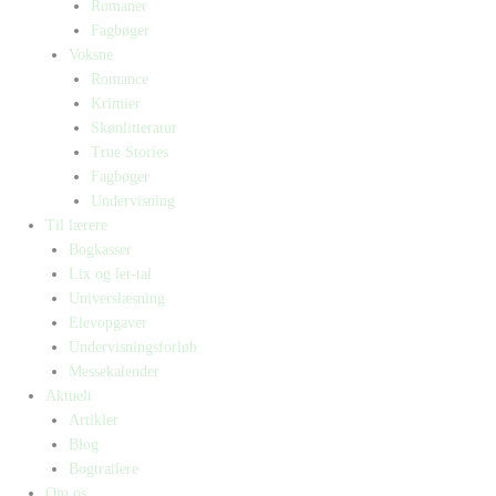
Romaner
Fagbøger
Voksne
Romance
Krimier
Skønlitteratur
True Stories
Fagbøger
Undervisning
Til lærere
Bogkasser
Lix og let-tal
Universlæsning
Elevopgaver
Undervisningsforløb
Messekalender
Aktuelt
Artikler
Blog
Bogtrailere
Om os