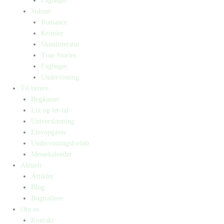
Fagbøger
Voksne
Romance
Krimier
Skønlitteratur
True Stories
Fagbøger
Undervisning
Til lærere
Bogkasser
Lix og let-tal
Universlæsning
Elevopgaver
Undervisningsforløb
Messekalender
Aktuelt
Artikler
Blog
Bogtrailere
Om os
Kontakt