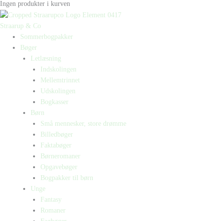
Ingen produkter i kurven
Straarup & Co
Sommerbogpakker
Bøger
Letlæsning
Indskolingen
Mellemtrinnet
Udskolingen
Bogkasser
Børn
Små mennesker, store drømme
Billedbøger
Faktabøger
Børneromaner
Opgavebøger
Bogpakker til børn
Unge
Fantasy
Romaner