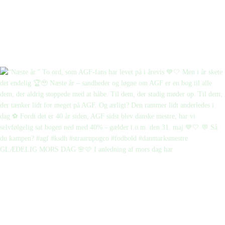
GLÆDELIG MORS DAG 🌸🩷 I anledning af mors dag har