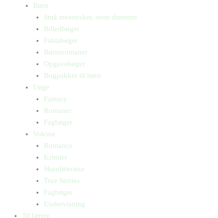
Børn
Små mennesker, store drømme
Billedbøger
Faktabøger
Børneromaner
Opgavebøger
Bogpakker til børn
Unge
Fantasy
Romaner
Fagbøger
Voksne
Romance
Krimier
Skønlitteratur
True Stories
Fagbøger
Undervisning
Til lærere