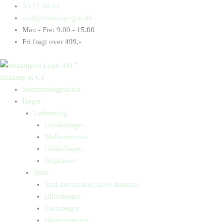
Gå
Products
Products
Rolex
30 71 00 03
til
search
search
Jensen
mail@straarupogco.dk
indholdet
siger:
Man - Fre: 9.00 - 15.00
Shit!
Fri fragt over 499,-
(2)
antal
Straarup & Co
Sommerbogpakker
Bøger
Letlæsning
Indskolingen
Mellemtrinnet
Udskolingen
Bogkasser
Børn
Små mennesker, store drømme
Billedbøger
Faktabøger
Børneromaner