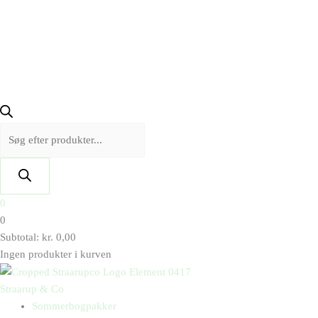
0
0
Subtotal:
kr.
0,00
Ingen produkter i kurven
Straarup & Co
Sommerbogpakker