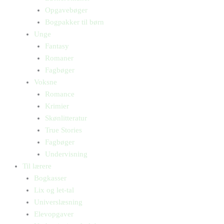
Opgavebøger
Bogpakker til børn
Unge
Fantasy
Romaner
Fagbøger
Voksne
Romance
Krimier
Skønlitteratur
True Stories
Fagbøger
Undervisning
Til lærere
Bogkasser
Lix og let-tal
Universlæsning
Elevopgaver