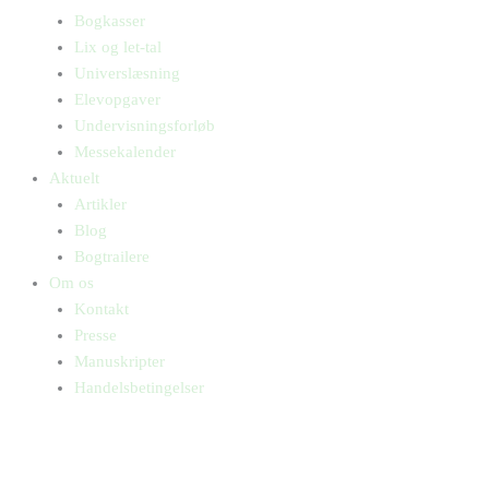
Bogkasser
Lix og let-tal
Universlæsning
Elevopgaver
Undervisningsforløb
Messekalender
Aktuelt
Artikler
Blog
Bogtrailere
Om os
Kontakt
Presse
Manuskripter
Handelsbetingelser
SKIFT TIL ERHVERVSKUNDE