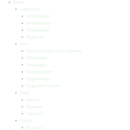
Bøger
Letlæsning
Indskolingen
Mellemtrinnet
Udskolingen
Bogkasser
Børn
Små mennesker, store drømme
Billedbøger
Faktabøger
Børneromaner
Opgavebøger
Bogpakker til børn
Unge
Fantasy
Romaner
Fagbøger
Voksne
Romance