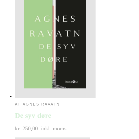
AF AGNES RAVATN
De syv døre
kr. 250,00
inkl. moms