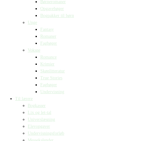
Børneromaner
Opgavebøger
Bogpakker til børn
Unge
Fantasy
Romaner
Fagbøger
Voksne
Romance
Krimier
Skønlitteratur
True Stories
Fagbøger
Undervisning
Til lærere
Bogkasser
Lix og let-tal
Universlæsning
Elevopgaver
Undervisningsforløb
Messekalender