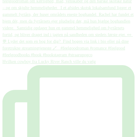
Hvilken cowboy fra Lucky River Ranch ville du vælg