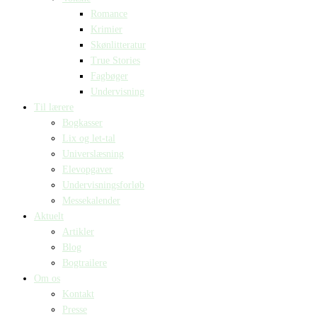
Romance
Krimier
Skønlitteratur
True Stories
Fagbøger
Undervisning
Til lærere
Bogkasser
Lix og let-tal
Universlæsning
Elevopgaver
Undervisningsforløb
Messekalender
Aktuelt
Artikler
Blog
Bogtrailere
Om os
Kontakt
Presse