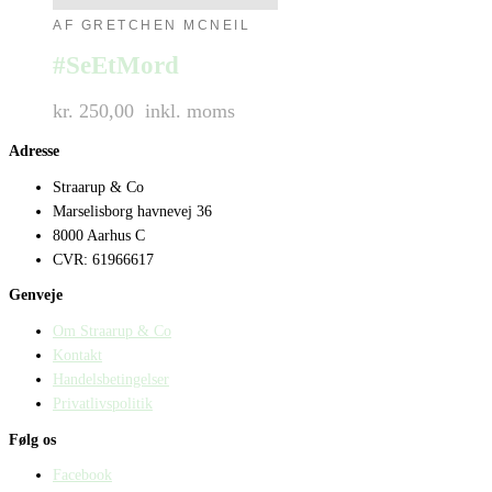
AF GRETCHEN MCNEIL
#SeEtMord
kr. 250,00
inkl. moms
Adresse
Straarup & Co
Marselisborg havnevej 36
8000 Aarhus C
CVR: 61966617
Genveje
Om Straarup & Co
Kontakt
Handelsbetingelser
Privatlivspolitik
Følg os
Facebook