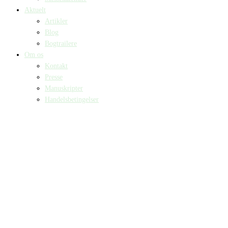
Aktuelt
Artikler
Blog
Bogtrailere
Om os
Kontakt
Presse
Manuskripter
Handelsbetingelser
SKIFT TIL ERHVERVSKUNDE