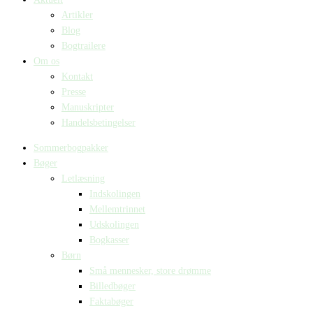
Artikler
Blog
Bogtrailere
Om os
Kontakt
Presse
Manuskripter
Handelsbetingelser
Sommerbogpakker
Bøger
Letlæsning
Indskolingen
Mellemtrinnet
Udskolingen
Bogkasser
Børn
Små mennesker, store drømme
Billedbøger
Faktabøger