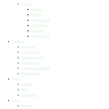
Voksne
Romance
Krimier
Skønlitteratur
True Stories
Fagbøger
Undervisning
Til lærere
Bogkasser
Lix og let-tal
Universlæsning
Elevopgaver
Undervisningsforløb
Messekalender
Aktuelt
Artikler
Blog
Bogtrailere
Om os
Kontakt