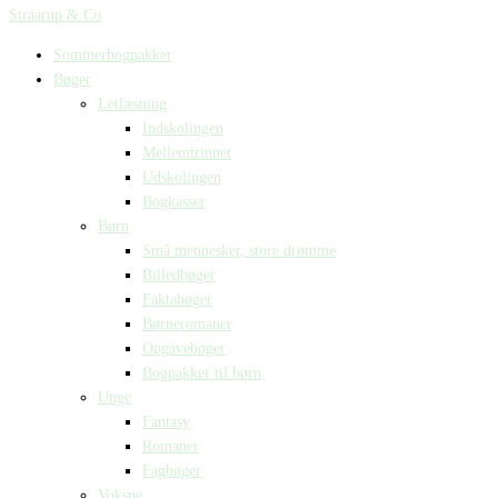
Straarup & Co
Sommerbogpakker
Bøger
Letlæsning
Indskolingen
Mellemtrinnet
Udskolingen
Bogkasser
Børn
Små mennesker, store drømme
Billedbøger
Faktabøger
Børneromaner
Opgavebøger
Bogpakker til børn
Unge
Fantasy
Romaner
Fagbøger
Voksne