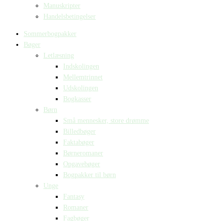
Manuskripter
Handelsbetingelser
Sommerbogpakker
Bøger
Letlæsning
Indskolingen
Mellemtrinnet
Udskolingen
Bogkasser
Børn
Små mennesker, store drømme
Billedbøger
Faktabøger
Børneromaner
Opgavebøger
Bogpakker til børn
Unge
Fantasy
Romaner
Fagbøger