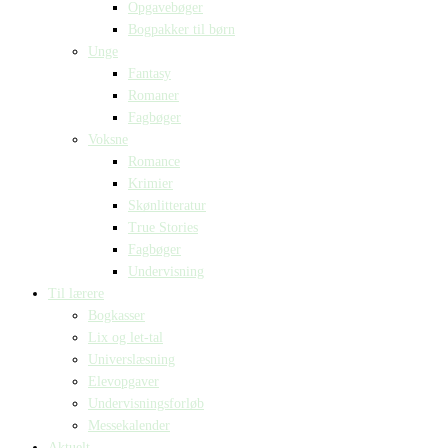
Opgavebøger
Bogpakker til børn
Unge
Fantasy
Romaner
Fagbøger
Voksne
Romance
Krimier
Skønlitteratur
True Stories
Fagbøger
Undervisning
Til lærere
Bogkasser
Lix og let-tal
Universlæsning
Elevopgaver
Undervisningsforløb
Messekalender
Aktuelt