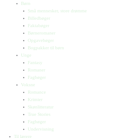
Børn
Små mennesker, store drømme
Billedbøger
Faktabøger
Børneromaner
Opgavebøger
Bogpakker til børn
Unge
Fantasy
Romaner
Fagbøger
Voksne
Romance
Krimier
Skønlitteratur
True Stories
Fagbøger
Undervisning
Til lærere