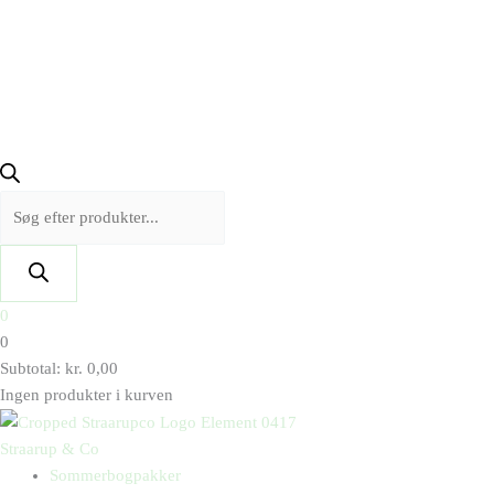
0
0
Subtotal:
kr.
0,00
Ingen produkter i kurven
Straarup & Co
Sommerbogpakker