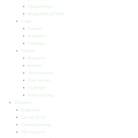
Opgavebøger
Bogpakker til børn
Unge
Fantasy
Romaner
Fagbøger
Voksne
Romance
Krimier
Skønlitteratur
True Stories
Fagbøger
Undervisning
Til lærere
Bogkasser
Lix og let-tal
Universlæsning
Elevopgaver