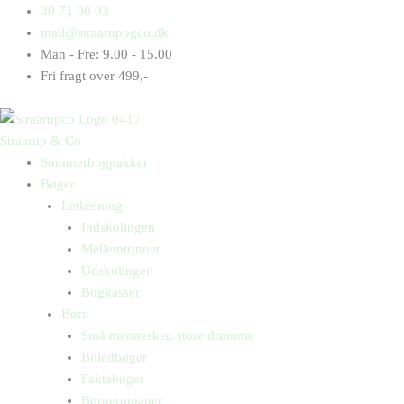
Gå
Products
Products
Isen
30 71 00 03
til
search
search
antal
mail@straarupogco.dk
indholdet
Man - Fre: 9.00 - 15.00
Fri fragt over 499,-
Straarup & Co
Sommerbogpakker
Bøger
Letlæsning
Indskolingen
Mellemtrinnet
Udskolingen
Bogkasser
Børn
Små mennesker, store drømme
Billedbøger
Faktabøger
Børneromaner