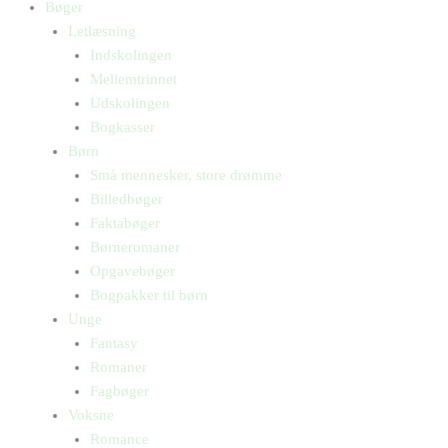
Bøger
Letlæsning
Indskolingen
Mellemtrinnet
Udskolingen
Bogkasser
Børn
Små mennesker, store drømme
Billedbøger
Faktabøger
Børneromaner
Opgavebøger
Bogpakker til børn
Unge
Fantasy
Romaner
Fagbøger
Voksne
Romance