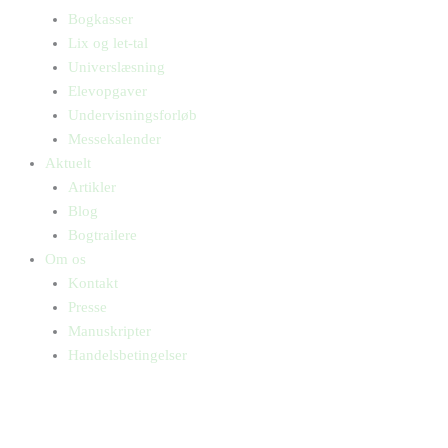
Bogkasser
Lix og let-tal
Universlæsning
Elevopgaver
Undervisningsforløb
Messekalender
Aktuelt
Artikler
Blog
Bogtrailere
Om os
Kontakt
Presse
Manuskripter
Handelsbetingelser
SKIFT TIL ERHVERVSKUNDE