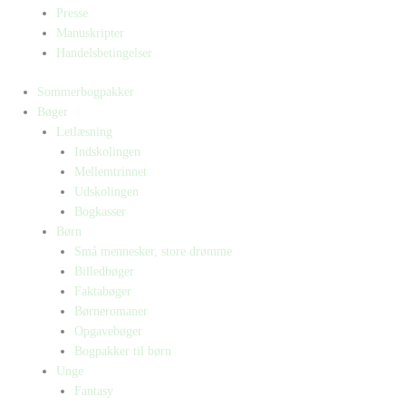
Presse
Manuskripter
Handelsbetingelser
Sommerbogpakker
Bøger
Letlæsning
Indskolingen
Mellemtrinnet
Udskolingen
Bogkasser
Børn
Små mennesker, store drømme
Billedbøger
Faktabøger
Børneromaner
Opgavebøger
Bogpakker til børn
Unge
Fantasy