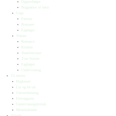
Opgavebøger
Bogpakker til børn
Unge
Fantasy
Romaner
Fagbøger
Voksne
Romance
Krimier
Skønlitteratur
True Stories
Fagbøger
Undervisning
Til lærere
Bogkasser
Lix og let-tal
Universlæsning
Elevopgaver
Undervisningsforløb
Messekalender
Aktuelt