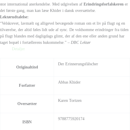
stor international
anerkendelse. Med udgivelsen af
Erindringsforfalskeren
er
det første
gang, man kan læse Khider i dansk
oversættelse.
Lektørudtalelse:
“Velskrevet, lavmælt og alligevel bevægende roman om et liv på flugt og en
tilværelse, der altid føles lidt ude af sync. De voldsomme erindringer fra tiden
på flugt blandes med dagligdags glimt, der af den ene eller anden grund har
taget bopæl i fortællerens hukommelse.”
– DBC Lektør
Detaljer
Der Erinnerungsfälscher
Originaltitel
Abbas Khider
Forfatter
Karen Tortzen
Oversætter
9788775920174
ISBN