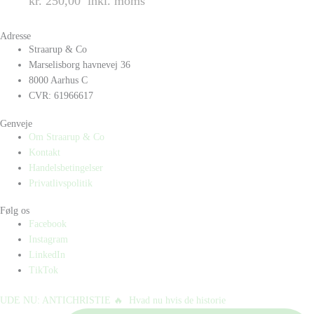
kr. 250,00
inkl. moms
Adresse
Straarup & Co
Marselisborg havnevej 36
8000 Aarhus C
CVR: 61966617
Genveje
Om Straarup & Co
Kontakt
Handelsbetingelser
Privatlivspolitik
Følg os
Facebook
Instagram
LinkedIn
TikTok
UDE NU: ANTICHRISTIE 🔥⁠ ⁠ Hvad nu hvis de historie