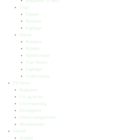
Bogpakker til børn
Unge
Fantasy
Romaner
Fagbøger
Voksne
Romance
Krimier
Skønlitteratur
True Stories
Fagbøger
Undervisning
Til lærere
Bogkasser
Lix og let-tal
Universlæsning
Elevopgaver
Undervisningsforløb
Messekalender
Aktuelt
Artikler