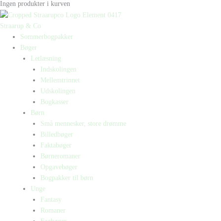
Ingen produkter i kurven
Straarup & Co
Sommerbogpakker
Bøger
Letlæsning
Indskolingen
Mellemtrinnet
Udskolingen
Bogkasser
Børn
Små mennesker, store drømme
Billedbøger
Faktabøger
Børneromaner
Opgavebøger
Bogpakker til børn
Unge
Fantasy
Romaner