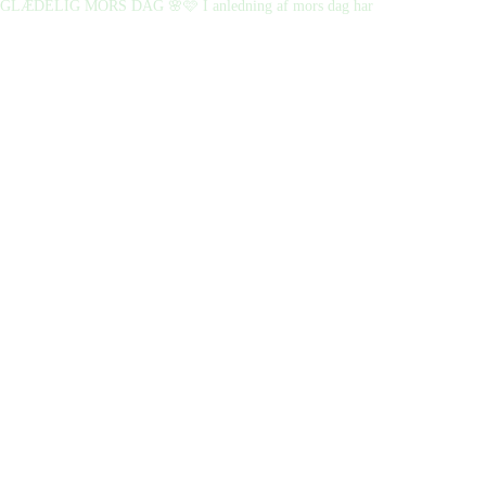
GLÆDELIG MORS DAG 🌸🩷 I anledning af mors dag har