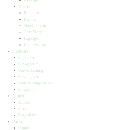
Fagbøger
Voksne
Romance
Krimier
Skønlitteratur
True Stories
Fagbøger
Undervisning
Til lærere
Bogkasser
Lix og let-tal
Universlæsning
Elevopgaver
Undervisningsforløb
Messekalender
Aktuelt
Artikler
Blog
Bogtrailere
Om os
Kontakt