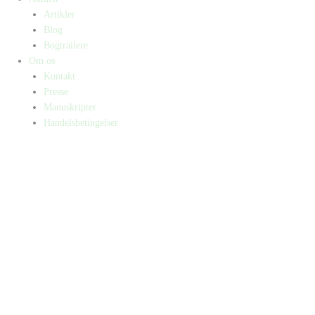
Artikler
Blog
Bogtrailere
Om os
Kontakt
Presse
Manuskripter
Handelsbetingelser
SKIFT TIL ERHVERVSKUNDE