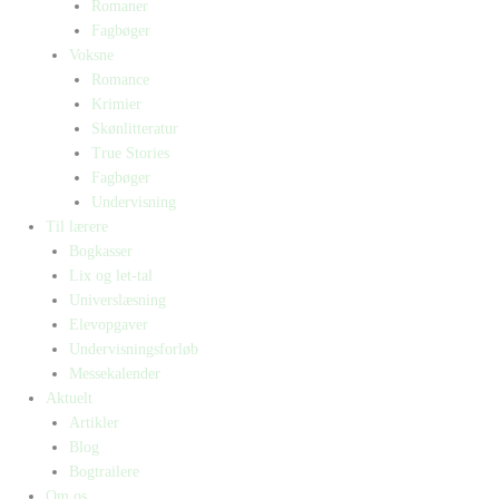
Romaner
Fagbøger
Voksne
Romance
Krimier
Skønlitteratur
True Stories
Fagbøger
Undervisning
Til lærere
Bogkasser
Lix og let-tal
Universlæsning
Elevopgaver
Undervisningsforløb
Messekalender
Aktuelt
Artikler
Blog
Bogtrailere
Om os