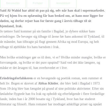
Beksrivelse
Forfatter
Anmeldelser
Said Al-Wahid har altid sit pas på sig, selv når han skal i supermarkedet.
På vej hjem fra en oplæsning får han besked om, at hans mor ligger
for
døden, og derfor rejser han for første gang i årevis tilbage til sit
hjemland, Irak.
Jo tættere Said kommer på sin familie i Bagdad, jo dybere stikker hans
erindringer. De bevæger sig tilbage til årene før hans ankomst til
Tyskland, til
de måneder, han tilbragte på flugt gennem Afrika og mod
Europa, og helt
tilbage til øjeblikke fra hans barndom i Irak.
Men hvilke erindringer gør os til dem, vi er? Hvilke minder mangler,
hvilke er
forvrængede, og hvilke er det pure opspind? Said ved det ikke
længere, og
måske er det årsagen til, han overhovedet er i live.
Erindringsforfalskeren
er en bevægende og poetisk roman, som rummer
et
helt liv. Bogen er skrevet af
Abbas Khider
, der
blev født i Bagdad i
1973.
Som 19-årig blev han fængslet på
grund af sine politiske aktiviteter. Efter
sin
løsladelse flygtede han fra Irak og
opholdt sig efterfølgende i flere
forskellige
lande, inden han i år 2000
bosatte sig i Tyskland, hvor han har
studeret
litteratur og filosofi. Hans
romaner har modtaget adskillige priser
og opnået