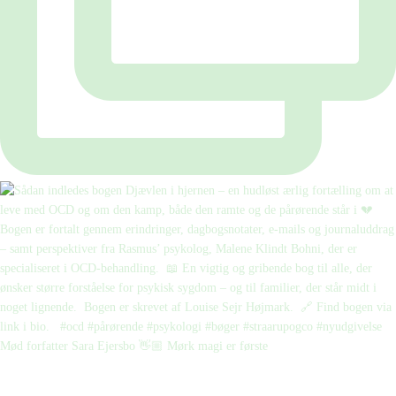
Mød forfatter Sara Ejersbo 👋🏼 Mørk magi er første