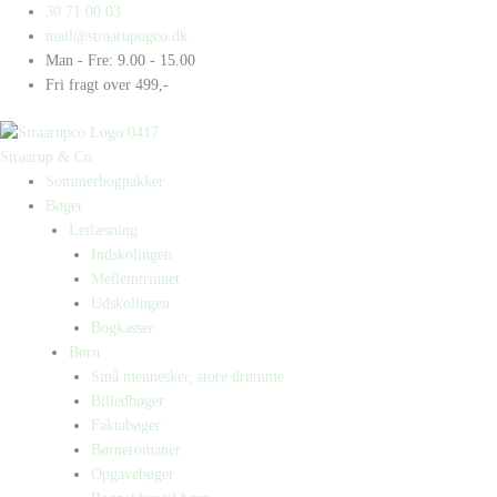
Gå
Products
Products
Erindringsforfalskeren
30 71 00 03
til
search
search
antal
mail@straarupogco.dk
indholdet
Man - Fre: 9.00 - 15.00
Fri fragt over 499,-
Straarup & Co
Sommerbogpakker
Bøger
Letlæsning
Indskolingen
Mellemtrinnet
Udskolingen
Bogkasser
Børn
Små mennesker, store drømme
Billedbøger
Faktabøger
Børneromaner
Opgavebøger