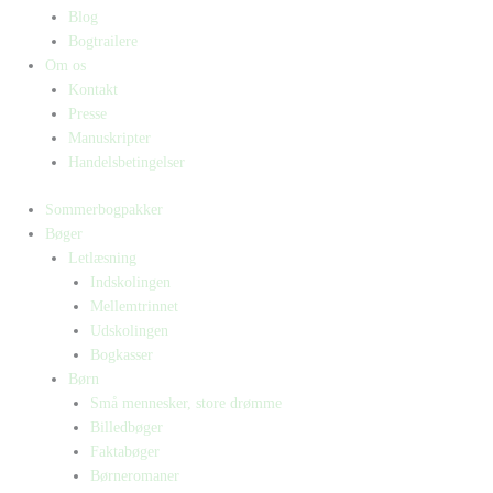
Blog
Bogtrailere
Om os
Kontakt
Presse
Manuskripter
Handelsbetingelser
Sommerbogpakker
Bøger
Letlæsning
Indskolingen
Mellemtrinnet
Udskolingen
Bogkasser
Børn
Små mennesker, store drømme
Billedbøger
Faktabøger
Børneromaner