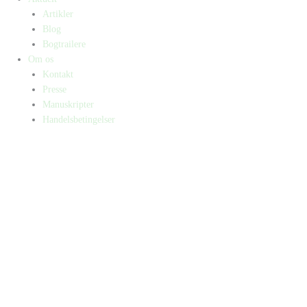
Artikler
Blog
Bogtrailere
Om os
Kontakt
Presse
Manuskripter
Handelsbetingelser
SKIFT TIL ERHVERVSKUNDE