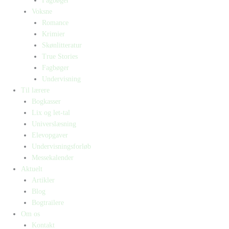
Fagbøger
Voksne
Romance
Krimier
Skønlitteratur
True Stories
Fagbøger
Undervisning
Til lærere
Bogkasser
Lix og let-tal
Universlæsning
Elevopgaver
Undervisningsforløb
Messekalender
Aktuelt
Artikler
Blog
Bogtrailere
Om os
Kontakt