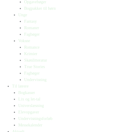
Opgavebøger
Bogpakker til børn
Unge
Fantasy
Romaner
Fagbøger
Voksne
Romance
Krimier
Skønlitteratur
True Stories
Fagbøger
Undervisning
Til lærere
Bogkasser
Lix og let-tal
Universlæsning
Elevopgaver
Undervisningsforløb
Messekalender
Aktuelt