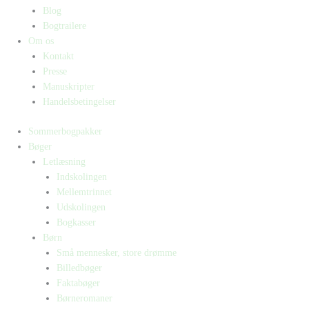
Blog
Bogtrailere
Om os
Kontakt
Presse
Manuskripter
Handelsbetingelser
Sommerbogpakker
Bøger
Letlæsning
Indskolingen
Mellemtrinnet
Udskolingen
Bogkasser
Børn
Små mennesker, store drømme
Billedbøger
Faktabøger
Børneromaner