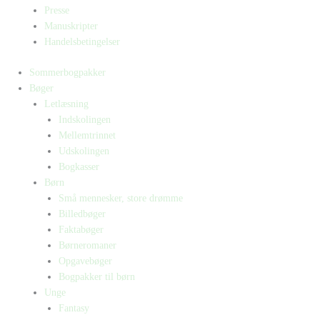
Presse
Manuskripter
Handelsbetingelser
Sommerbogpakker
Bøger
Letlæsning
Indskolingen
Mellemtrinnet
Udskolingen
Bogkasser
Børn
Små mennesker, store drømme
Billedbøger
Faktabøger
Børneromaner
Opgavebøger
Bogpakker til børn
Unge
Fantasy