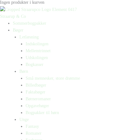
Ingen produkter i kurven
Straarup & Co
Sommerbogpakker
Bøger
Letlæsning
Indskolingen
Mellemtrinnet
Udskolingen
Bogkasser
Børn
Små mennesker, store drømme
Billedbøger
Faktabøger
Børneromaner
Opgavebøger
Bogpakker til børn
Unge
Fantasy
Romaner