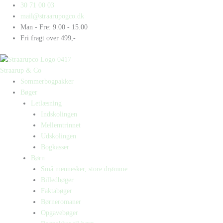
Gå
Products
Products
30 71 00 03
til
search
search
mail@straarupogco.dk
indholdet
Man - Fre: 9.00 - 15.00
Fri fragt over 499,-
Straarup & Co
Sommerbogpakker
Bøger
Letlæsning
Indskolingen
Mellemtrinnet
Udskolingen
Bogkasser
Børn
Små mennesker, store drømme
Billedbøger
Faktabøger
Børneromaner
Opgavebøger