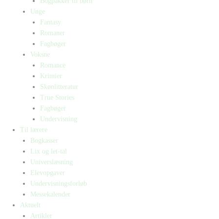
Bogpakker til børn
Unge
Fantasy
Romaner
Fagbøger
Voksne
Romance
Krimier
Skønlitteratur
True Stories
Fagbøger
Undervisning
Til lærere
Bogkasser
Lix og let-tal
Universlæsning
Elevopgaver
Undervisningsforløb
Messekalender
Aktuelt
Artikler