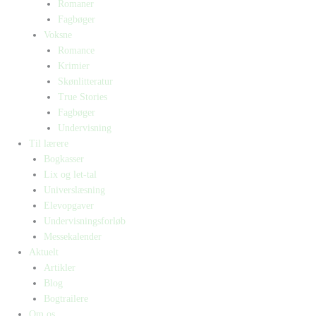
Romaner
Fagbøger
Voksne
Romance
Krimier
Skønlitteratur
True Stories
Fagbøger
Undervisning
Til lærere
Bogkasser
Lix og let-tal
Universlæsning
Elevopgaver
Undervisningsforløb
Messekalender
Aktuelt
Artikler
Blog
Bogtrailere
Om os