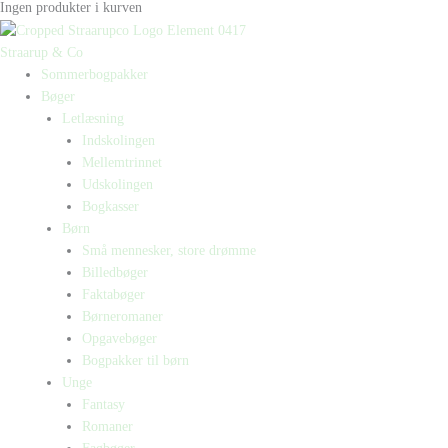
Ingen produkter i kurven
Straarup & Co
Sommerbogpakker
Bøger
Letlæsning
Indskolingen
Mellemtrinnet
Udskolingen
Bogkasser
Børn
Små mennesker, store drømme
Billedbøger
Faktabøger
Børneromaner
Opgavebøger
Bogpakker til børn
Unge
Fantasy
Romaner