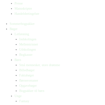
Presse
Manuskripter
Handelsbetingelser
Sommerbogpakker
Bøger
Letlæsning
Indskolingen
Mellemtrinnet
Udskolingen
Bogkasser
Børn
Små mennesker, store drømme
Billedbøger
Faktabøger
Børneromaner
Opgavebøger
Bogpakker til børn
Unge
Fantasy