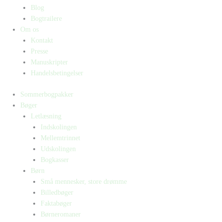
Blog
Bogtrailere
Om os
Kontakt
Presse
Manuskripter
Handelsbetingelser
Sommerbogpakker
Bøger
Letlæsning
Indskolingen
Mellemtrinnet
Udskolingen
Bogkasser
Børn
Små mennesker, store drømme
Billedbøger
Faktabøger
Børneromaner