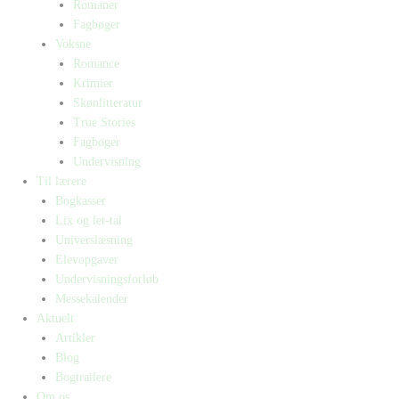
Romaner
Fagbøger
Voksne
Romance
Krimier
Skønlitteratur
True Stories
Fagbøger
Undervisning
Til lærere
Bogkasser
Lix og let-tal
Universlæsning
Elevopgaver
Undervisningsforløb
Messekalender
Aktuelt
Artikler
Blog
Bogtrailere
Om os