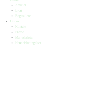
Artikler
Blog
Bogtrailere
Om os
Kontakt
Presse
Manuskripter
Handelsbetingelser
SKIFT TIL ERHVERVSKUNDE