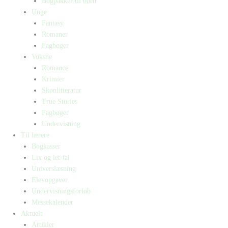
Bogpakker til børn
Unge
Fantasy
Romaner
Fagbøger
Voksne
Romance
Krimier
Skønlitteratur
True Stories
Fagbøger
Undervisning
Til lærere
Bogkasser
Lix og let-tal
Universlæsning
Elevopgaver
Undervisningsforløb
Messekalender
Aktuelt
Artikler