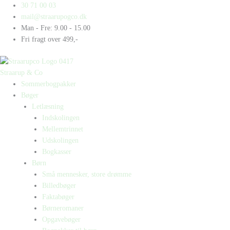
Gå
Products
Products
30 71 00 03
til
search
search
mail@straarupogco.dk
indholdet
Man - Fre: 9.00 - 15.00
Fri fragt over 499,-
Straarup & Co
Sommerbogpakker
Bøger
Letlæsning
Indskolingen
Mellemtrinnet
Udskolingen
Bogkasser
Børn
Små mennesker, store drømme
Billedbøger
Faktabøger
Børneromaner
Opgavebøger