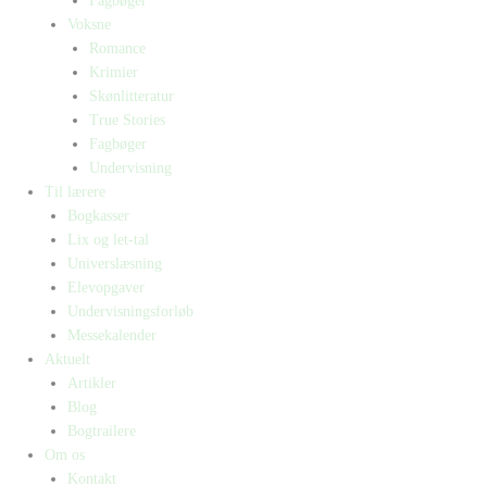
Fagbøger
Voksne
Romance
Krimier
Skønlitteratur
True Stories
Fagbøger
Undervisning
Til lærere
Bogkasser
Lix og let-tal
Universlæsning
Elevopgaver
Undervisningsforløb
Messekalender
Aktuelt
Artikler
Blog
Bogtrailere
Om os
Kontakt