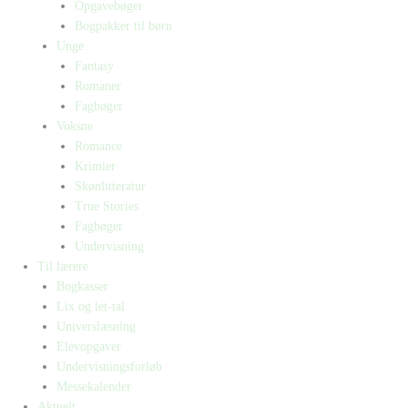
Opgavebøger
Bogpakker til børn
Unge
Fantasy
Romaner
Fagbøger
Voksne
Romance
Krimier
Skønlitteratur
True Stories
Fagbøger
Undervisning
Til lærere
Bogkasser
Lix og let-tal
Universlæsning
Elevopgaver
Undervisningsforløb
Messekalender
Aktuelt